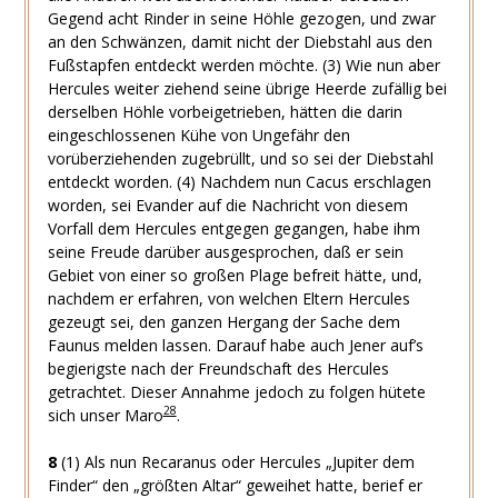
Gegend acht Rinder in seine Höhle gezogen, und zwar
an den Schwänzen, damit nicht der Diebstahl aus den
Fußstapfen entdeckt werden möchte.
(3)
Wie nun aber
Hercules weiter ziehend seine übrige Heerde zufällig bei
derselben Höhle vorbeigetrieben, hätten die darin
eingeschlossenen Kühe von Ungefähr den
vorüberziehenden zugebrüllt, und so sei der Diebstahl
entdeckt worden.
(4)
Nachdem nun Cacus erschlagen
worden, sei Evander auf die Nachricht von diesem
Vorfall dem Hercules entgegen gegangen, habe ihm
seine Freude darüber ausgesprochen, daß er sein
Gebiet von einer so großen Plage befreit hätte, und,
nachdem er erfahren, von welchen Eltern Hercules
gezeugt sei, den ganzen Hergang der Sache dem
Faunus melden lassen. Darauf habe auch Jener auf’s
begierigste nach der Freundschaft des Hercules
getrachtet. Dieser Annahme jedoch zu folgen hütete
28
sich unser Maro
.
8
(1)
Als nun Recaranus oder Hercules „Jupiter dem
Finder“ den „größten Altar“ geweihet hatte, berief er