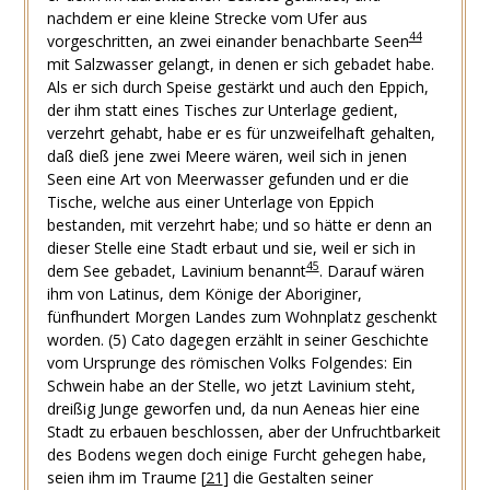
nachdem er eine kleine Strecke vom Ufer aus
44
vorgeschritten, an zwei einander benachbarte Seen
mit Salzwasser gelangt, in denen er sich gebadet habe.
Als er sich durch Speise gestärkt und auch den Eppich,
der ihm statt eines Tisches zur Unterlage gedient,
verzehrt gehabt, habe er es für unzweifelhaft gehalten,
daß dieß jene zwei Meere wären, weil sich in jenen
Seen eine Art von Meerwasser gefunden und er die
Tische, welche aus einer Unterlage von Eppich
bestanden, mit verzehrt habe; und so hätte er denn an
dieser Stelle eine Stadt erbaut und sie, weil er sich in
45
dem See gebadet, Lavinium benannt
. Darauf wären
ihm von Latinus, dem Könige der Aboriginer,
fünfhundert Morgen Landes zum Wohnplatz geschenkt
worden.
(5)
Cato dagegen erzählt in seiner Geschichte
vom Ursprunge des römischen Volks Folgendes: Ein
Schwein habe an der Stelle, wo jetzt Lavinium steht,
dreißig Junge geworfen und, da nun Aeneas hier eine
Stadt zu erbauen beschlossen, aber der Unfruchtbarkeit
des Bodens wegen doch einige Furcht gehegen habe,
seien ihm im Traume
[
21
]
die Gestalten seiner