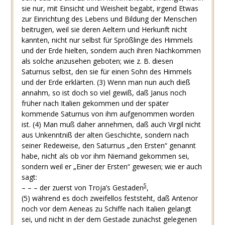
sie nur, mit Einsicht und Weisheit begabt, irgend Etwas
zur Einrichtung des Lebens und Bildung der Menschen
beitrugen, weil sie deren Aeltern und Herkunft nicht
kannten, nicht nur selbst für Sprößlinge des Himmels
und der Erde hielten, sondern auch ihren Nachkommen
als solche anzusehen geboten; wie z. B. diesen
Saturnus selbst, den sie für einen Sohn des Himmels
und der Erde erklärten.
(3)
Wenn man nun auch dieß
annahm, so ist doch so viel gewiß, daß Janus noch
früher nach Italien gekommen und der später
kommende Saturnus von ihm aufgenommen worden
ist.
(4)
Man muß daher annehmen, daß auch Virgil nicht
aus Unkenntniß der alten Geschichte, sondern nach
seiner Redeweise, den Saturnus „den Ersten“ genannt
habe, nicht als ob vor ihm Niemand gekommen sei,
sondern weil er „Einer der Ersten“ gewesen; wie er auch
sagt:
5
– – – der zuerst von Troja’s Gestaden
,
(5)
während es doch zweifellos feststeht, daß Antenor
noch vor dem Aeneas zu Schiffe nach Italien gelangt
sei, und nicht in der dem Gestade zunächst gelegenen