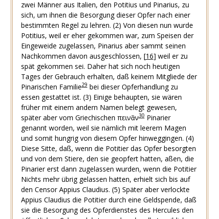
zwei Männer aus Italien, den Potitius und Pinarius, zu
sich, um ihnen die Besorgung dieser Opfer nach einer
bestimmten Regel zu lehren.
(2)
Von diesen nun wurde
Potitius, weil er eher gekommen war, zum Speisen der
Eingeweide zugelassen, Pinarius aber sammt seinen
Nachkommen davon ausgeschlossen,
[
16
]
weil er zu
spät gekommen sei. Daher hat sich noch heutigen
Tages der Gebrauch erhalten, daß keinem Mitgliede der
29
Pinarischen Familie
bei dieser Opferhandlung zu
essen gestattet ist.
(3)
Einige behaupten, sie wären
früher mit einem andern Namen belegt gewesen,
30
später aber vom Griechischen
πεινᾶν
Pinarier
genannt worden, weil sie nämlich mit leerem Magen
und somit hungrig von diesem Opfer hinweggingen.
(4)
Diese Sitte, daß, wenn die Potitier das Opfer besorgten
und von dem Stiere, den sie geopfert hatten, aßen, die
Pinarier erst dann zugelassen wurden, wenn die Potitier
Nichts mehr übrig gelassen hatten, erhielt sich bis auf
den Censor Appius Claudius.
(5)
Später aber verlockte
Appius Claudius die Potitier durch eine Geldspende, daß
sie die Besorgung des Opferdienstes des Hercules den