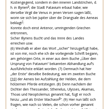
Küstengegend, sondern in den inneren Landstrichen, d.
6
h. in Illyrien
, die Stadt Patavium erbaut habe; wie
derselbe Virgil die Venus in jenen Versen sagen läßt,
worin sie sich bei Jupiter über die Drangsale des Aeneas
7
beklagt
:
Konnte doch einst Antenor, umringenden Griechen
entronnen,
Sicher Illyriens Bucht und das Innre des Landes
erreichen usw.
(6)
Weshalb er aber das Wort „sicher” hinzugefügt habe,
ist von mir, noch ehe ich die vorliegende Schrift begann,
am gehörigen Orte, in einer aus dem Buche „Über den
Ursprung von Patavium“ bekannten Abhandlung auf’s
Ausführlichste erklärt worden.
(7)
Demnach hat hier
„der Erste“ dieselbe Bedeutung, wie im zweiten Buche
[
10
]
der Aeneis bei Aufzählung der Helden, die dem
hölzernen Pferde entstiegen.
(8)
Denn nachdem der
Dichter den Thessander, Sthenelus, Ulysses, Akamas,
Thoas und Neoptolemus genannt hat, fügt er noch
8
hinzu: „und als Erster Machaon
“.
(9)
Hier nun läßt sich
fragen, wie nach so Vielen, die schon vorher genannt