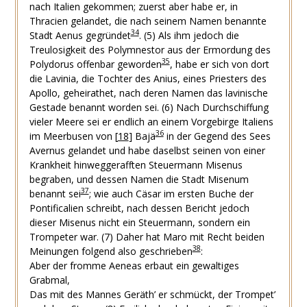
nach Italien gekommen; zuerst aber habe er, in
Thracien gelandet, die nach seinem Namen benannte
34
Stadt Aenus gegründet
.
(5)
Als ihm jedoch die
Treulosigkeit des Polymnestor aus der Ermordung des
35
Polydorus offenbar geworden
, habe er sich von dort
die Lavinia, die Tochter des Anius, eines Priesters des
Apollo, geheirathet, nach deren Namen das lavinische
Gestade benannt worden sei.
(6)
Nach Durchschiffung
vieler Meere sei er endlich an einem Vorgebirge Italiens
36
im Meerbusen von
[
18
]
Bajä
in der Gegend des Sees
Avernus gelandet und habe daselbst seinen von einer
Krankheit hinweggerafften Steuermann Misenus
begraben, und dessen Namen die Stadt Misenum
37
benannt sei
; wie auch Cäsar im ersten Buche der
Pontificalien schreibt, nach dessen Bericht jedoch
dieser Misenus nicht ein Steuermann, sondern ein
Trompeter war.
(7)
Daher hat Maro mit Recht beiden
38
Meinungen folgend also geschrieben
:
Aber der fromme Aeneas erbaut ein gewaltiges
Grabmal,
Das mit des Mannes Geräth’ er schmückt, der Trompet’