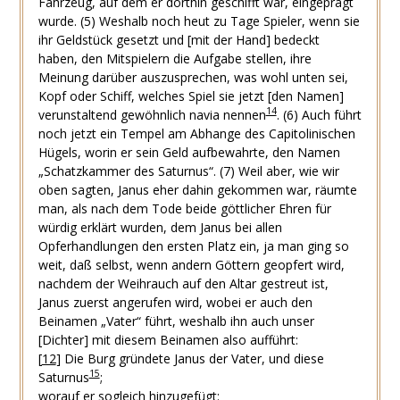
Fahrzeug, auf dem er dorthin geschifft war, eingeprägt
wurde.
(5)
Weshalb noch heut zu Tage Spieler, wenn sie
ihr Geldstück gesetzt und [mit der Hand] bedeckt
haben, den Mitspielern die Aufgabe stellen, ihre
Meinung darüber auszusprechen, was wohl unten sei,
Kopf oder Schiff, welches Spiel sie jetzt [den Namen]
14
verunstaltend gewöhnlich
navia
nennen
.
(6)
Auch führt
noch jetzt ein Tempel am Abhange des Capitolinischen
Hügels, worin er sein Geld aufbewahrte, den Namen
„Schatzkammer des Saturnus“.
(7)
Weil aber, wie wir
oben sagten, Janus eher dahin gekommen war, räumte
man, als nach dem Tode beide göttlicher Ehren für
würdig erklärt wurden, dem Janus bei allen
Opferhandlungen den ersten Platz ein, ja man ging so
weit, daß selbst, wenn andern Göttern geopfert wird,
nachdem der Weihrauch auf den Altar gestreut ist,
Janus zuerst angerufen wird, wobei er auch den
Beinamen „Vater“ führt, weshalb ihn auch unser
[Dichter] mit diesem Beinamen also aufführt:
[
12
]
Die
Burg gründete Janus der Vater, und
diese
15
Saturnus
;
worauf er sogleich hinzugefügt: