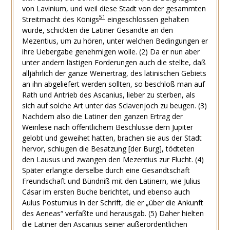
von Lavinium, und weil diese Stadt von der gesammten
51
Streitmacht des Königs
eingeschlossen gehalten
wurde, schickten die Latiner Gesandte an den
Mezentius, um zu hören, unter welchen Bedingungen er
ihre Uebergabe genehmigen wolle.
(2)
Da er nun aber
unter andern lästigen Forderungen auch die stellte, daß
alljährlich der ganze Weinertrag, des latinischen Gebiets
an ihn abgeliefert werden sollten, so beschloß man auf
Rath und Antrieb des Ascanius, lieber zu sterben, als
sich auf solche Art unter das Sclavenjoch zu beugen.
(3)
Nachdem also die Latiner den ganzen Ertrag der
Weinlese nach öffentlichem Beschlusse dem Jupiter
gelobt und geweihet hatten, brachen sie aus der Stadt
hervor, schlugen die Besatzung [der Burg], tödteten
den Lausus und zwangen den Mezentius zur Flucht.
(4)
Später erlangte derselbe durch eine Gesandtschaft
Freundschaft und Bündniß mit den Latinern, wie Julius
Cäsar im ersten Buche berichtet, und ebenso auch
Aulus Postumius in der Schrift, die er „über die Ankunft
des Aeneas“ verfaßte und herausgab.
(5)
Daher hielten
die Latiner den Ascanius seiner außerordentlichen