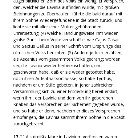
augenblicklichen Zorn des Volks ein wenig. Er versprach,
den, welcher die Lavinia auffinden würde, mit großen
Belohnungen zu überhäufen, führte die bald darauf mit
ihrem Sohne Wiedergefundene in die Stadt zurück, und
liebte sie mit aller einer Mutter gebührenden
Ehrerbietung;
(4)
welche Handlungsweise ihm wieder
große Gunst beim Volke verschaffte, wie Cajus Cäsar
und Sextus Gellius in seiner Schrift vom Ursprunge des
römischen Volks berichten.
(5)
Andere jedoch erzählen,
als Ascanius vom gesammten Volke gedrängt worden
sei, die Lavinia wieder herbeizuschaffen, und
geschworen habe, daß er sie weder getödtet habe,
noch ihren Aufenthaltsort wisse, so habe Tyrrhus,
nachdem er um Stille gebeten, in jener zahlreichen
Versammlung sich zu einer Entdeckung bereit erklärt,
wenn ihm, der Lavinia und dem von ihr geborenen
Knaben das Versprechen der Sicherheit gegeben würde,
und so habe er denn, nachdem er dieses Versprechen
empfangen, die Lavinia sammt ihrem Sohne in die Stadt
zurückgebracht.
17
(1)
Als dreißig Jahre in Lavinium verflossen waren,