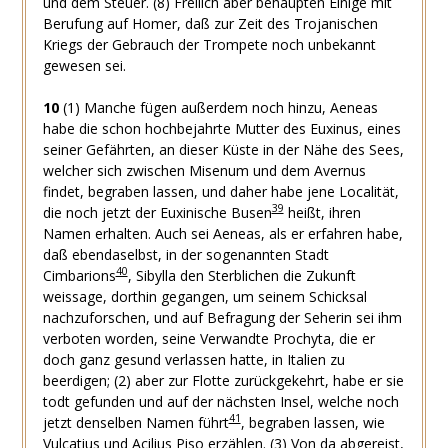
und dem Steuer.
(8)
Freilich aber behaupten Einige mit
Berufung auf Homer, daß zur Zeit des Trojanischen
Kriegs der Gebrauch der Trompete noch unbekannt
gewesen sei.
10
(1)
Manche fügen außerdem noch hinzu, Aeneas
habe die schon hochbejahrte Mutter des Euxinus, eines
seiner Gefährten, an dieser Küste in der Nähe des Sees,
welcher sich zwischen Misenum und dem Avernus
findet, begraben lassen, und daher habe jene Localität,
39
die noch jetzt der Euxinische Busen
heißt, ihren
Namen erhalten. Auch sei Aeneas, als er erfahren habe,
daß ebendaselbst, in der sogenannten Stadt
40
Cimbarions
, Sibylla den Sterblichen die Zukunft
weissage, dorthin gegangen, um seinem Schicksal
nachzuforschen, und auf Befragung der Seherin sei ihm
verboten worden, seine Verwandte Prochyta, die er
doch ganz gesund verlassen hatte, in Italien zu
beerdigen;
(2)
aber zur Flotte zurückgekehrt, habe er sie
todt gefunden und auf der nächsten Insel, welche noch
41
jetzt denselben Namen führt
, begraben lassen, wie
Vulcatius und Acilius Piso erzählen.
(3)
Von da abgereist,