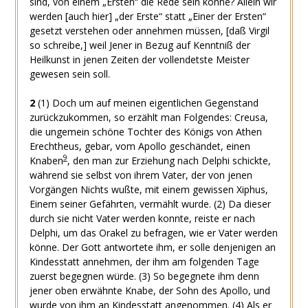
sind, von einem „Ersten“ die Rede sein könne? Allein wir
werden [auch hier] „der Erste“ statt „Einer der Ersten“
gesetzt verstehen oder annehmen müssen, [daß Virgil
so schreibe,] weil Jener in Bezug auf Kenntniß der
Heilkunst in jenen Zeiten der vollendetste Meister
gewesen sein soll.
2
(1)
Doch um auf meinen eigentlichen Gegenstand
zurückzukommen, so erzählt man Folgendes: Creusa,
die ungemein schöne Tochter des Königs von Athen
Erechtheus, gebar, vom Apollo geschändet, einen
9
Knaben
, den man zur Erziehung nach Delphi schickte,
während sie selbst von ihrem Vater, der von jenen
Vorgängen Nichts wußte, mit einem gewissen Xiphus,
Einem seiner Gefährten, vermählt wurde.
(2)
Da dieser
durch sie nicht Vater werden konnte, reiste er nach
Delphi, um das Orakel zu befragen, wie er Vater werden
könne. Der Gott antwortete ihm, er solle denjenigen an
Kindesstatt annehmen, der ihm am folgenden Tage
zuerst begegnen würde.
(3)
So begegnete ihm denn
jener oben erwähnte Knabe, der Sohn des Apollo, und
wurde von ihm an Kindesstatt angenommen.
(4)
Als er