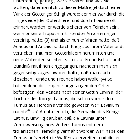
Unterredung gefragt, wer sie wären und was sie
wollten, da er nämlich zu dieser Maßregel durch einen
Wink der Götter genöthigt wurde; denn er war durch die
Eingeweide [der Opferthiere] und durch Träume oft
erinnert worden, er werde sicherer von Feinden sein,
wenn er seine Truppen mit fremden Ankömmlingen
vereinigt hätte;
(3)
und als er nun erfahren hatte, daß
Aeneas und Anchises, durch Krieg aus ihrem Vaterlande
vertrieben, mit ihren Götterbildern herumirrten und
neue Wohnsitze suchten, sei er auf Freundschaft und
Bündniß mit ihnen eingegangen, nachdem man sich
gegenseitig zugeschworen hatte, daß man auch
dieselben Feinde und Freunde haben wolle.
(4)
So
hätten denn die Trojaner angefangen den Ort zu
befestigen, den Aeneas nach seiner Gattin Lavinia, der
Tochter des Königs Latinus, die schon vorher dem
Turnus aus Herdonia verlobt gewesen war, Lavinium
46
nannte
.
(5)
Amata jedoch, die Gemahlin des Königs
Latinus, unwillig darüber, daß die Lavinia unter
Zurückweisung ihres Vetters Turnus mit dem
trojanischen Fremdling vermählt worden war, habe den
Turnus aufgereizt die Waffen zu ergreifen, und dieser