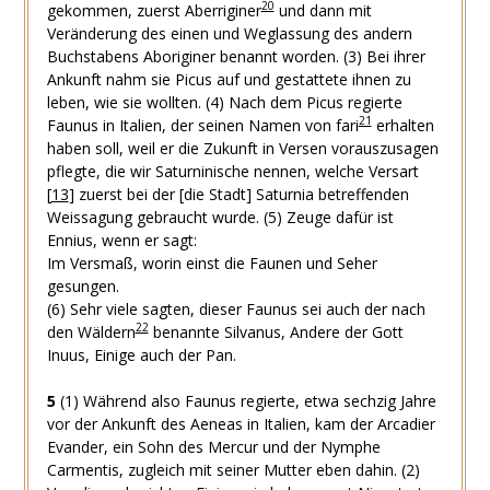
20
gekommen, zuerst Aberriginer
und dann mit
Veränderung des einen und Weglassung des andern
Buchstabens Aboriginer benannt worden.
(3)
Bei ihrer
Ankunft nahm sie Picus auf und gestattete ihnen zu
leben, wie sie wollten.
(4)
Nach dem Picus regierte
21
Faunus in Italien, der seinen Namen von
fari
erhalten
haben soll, weil er die Zukunft in Versen vorauszusagen
pflegte, die wir Saturninische nennen, welche Versart
[
13
]
zuerst bei der [die Stadt] Saturnia betreffenden
Weissagung gebraucht wurde.
(5)
Zeuge dafür ist
Ennius, wenn er sagt:
Im Versmaß, worin einst die Faunen und Seher
gesungen.
(6)
Sehr viele sagten, dieser Faunus sei auch der nach
22
den Wäldern
benannte Silvanus, Andere der Gott
Inuus, Einige auch der Pan.
5
(1)
Während also Faunus regierte, etwa sechzig Jahre
vor der Ankunft des Aeneas in Italien, kam der Arcadier
Evander, ein Sohn des Mercur und der Nymphe
Carmentis, zugleich mit seiner Mutter eben dahin.
(2)