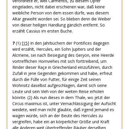
verordnete er, weil Carmentis, zu diesem Opfer
eingeladen, nicht dabei erschienen war, daß keine
weibliche Person von dem essen dürfe, was diesem
Altar geweiht worden sei. So blieben denn die Weiber
von dieser heiligen Handlung gänzlich entfernt. So
erzählt Cassius im ersten Buche.
7
(1)
[
15
]
In den Jahrbüchern der Pontifices dagegen
wird erzählt, Hercules, ein Sohn Jupiters und der
Alcmene, sei nach Besiegung des Geryon, eine Heerde
vortrefflichen Hornviehes mit sich forttreibend, um
Rinder dieser Raçe in Griechenland einzuführen, durch
Zufall in jene Gegenden gekommen und habe, erfreut
durch die Fülle von Futter, für einige Zeit seinen
Wohnsitz daselbst aufgeschlagen, damit sich seine
Leute und sein Vieh von der weiten Reise erholen
könnte.
(2)
Als nun dieses in dem Thale, wo jetzt der
Circus maximus
ist, unter Vernachlässigung der Aufsicht
weidete, weil man nicht glaubte, daß irgend Jemand es
wagen würde, sich an der Beute des Hercules zu
vergreifen, habe ein an körperlicher Größe und Kraft
alle Anderen weit übertreffender Räuber derselben