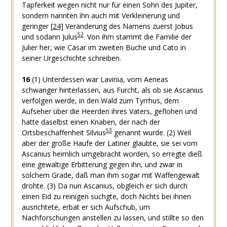
Tapferkeit wegen nicht nur für einen Sohn des Jupiter,
sondern nannten ihn auch mit Verkleinerung und
geringer
[
24
]
Veränderung des Namens zuerst Jobus
52
und sodann Julus
. Von ihm stammt die Familie der
Julier her, wie Cäsar im zweiten Buche und Cato in
seiner Urgeschichte schreiben.
16
(1)
Unterdessen war Lavinia, vom Aeneas
schwanger hinterlassen, aus Furcht, als ob sie Ascanius
verfolgen werde, in den Wald zum Tyrrhus, dem
Aufseher über die Heerden ihres Vaters, geflohen und
hatte daselbst einen Knaben, der nach der
53
Ortsbeschaffenheit Silvius
genannt wurde.
(2)
Weil
aber der große Haufe der Latiner glaubte, sie sei vom
Ascanius heimlich umgebracht worden, so erregte dieß
eine gewaltige Erbitterung gegen ihn, und zwar in
solchem Grade, daß man ihm sogar mit Waffengewalt
drohte.
(3)
Da nun Ascanius, obgleich er sich durch
einen Eid zu reinigen suchgte, doch Nichts bei ihnen
ausrichtete, erbat er sich Aufschub, um
Nachforschungen anstellen zu lassen, und stillte so den