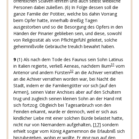
öffentlichen Sclaven lehrten und auch selbst weibliche
Personen dabei zuließen.
(6)
In Folge dessen soll die
ganze Familie der Potitier, welche bis dahin Vorrang
beim Opfer hatte, innerhalb dreißig Tagen
ausgestorben und so die Besorgung des Opfers in den
Händen der Pinarier geblieben sein, und diese, sowohl
von Religiosität als von Pflichtgefühl geleitet, solche
geheimnißvolle Gebräuche treulich bewahrt haben.
9
(1)
Als nach dem Tode des Faunus sein Sohn Latinus
31
in Italien regierte, verließ Aeneas, nachdem Ilium
vom
32
Antenor und andern Fürsten
an die Achiver verrathen
an die Achiver verrathen worden war, bei Nacht die
Stadt, indem er die Familiengötter vor sich [auf den
Armen], seinen Vater Anchises aber auf den Schultern
trug und zugleich seinen kleinen Sohn an der Hand mit
sich fortzog. Obgleich bei Tagesanbruch von den
Feinden erkannt, wurde er dennoch, weil er sich aus
kindlicher Liebe mit einer solchen Bürde belastet hatte,
nicht nur von Niemandem aufgehalten,
[
17
]
sondern
erhielt sogar vom König Agamemnon die Erlaubniß sich
hinzubegeben, wohin er wollte. Er ging nun auf den