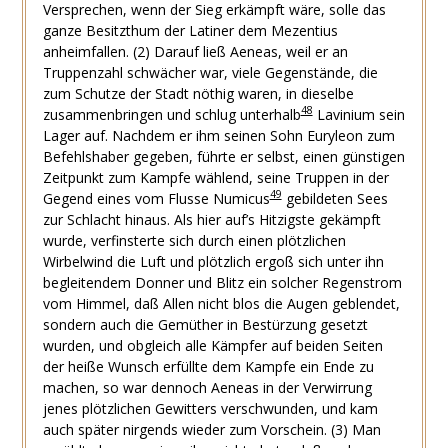
Versprechen, wenn der Sieg erkämpft wäre, solle das
ganze Besitzthum der Latiner dem Mezentius
anheimfallen.
(2)
Darauf ließ Aeneas, weil er an
Truppenzahl schwächer war, viele Gegenstände, die
zum Schutze der Stadt nöthig waren, in dieselbe
48
zusammenbringen und schlug unterhalb
Lavinium sein
Lager auf. Nachdem er ihm seinen Sohn Euryleon zum
Befehlshaber gegeben, führte er selbst, einen günstigen
Zeitpunkt zum Kampfe wählend, seine Truppen in der
49
Gegend eines vom Flusse Numicus
gebildeten Sees
zur Schlacht hinaus. Als hier auf’s Hitzigste gekämpft
wurde, verfinsterte sich durch einen plötzlichen
Wirbelwind die Luft und plötzlich ergoß sich unter ihn
begleitendem Donner und Blitz ein solcher Regenstrom
vom Himmel, daß Allen nicht blos die Augen geblendet,
sondern auch die Gemüther in Bestürzung gesetzt
wurden, und obgleich alle Kämpfer auf beiden Seiten
der heiße Wunsch erfüllte dem Kampfe ein Ende zu
machen, so war dennoch Aeneas in der Verwirrung
jenes plötzlichen Gewitters verschwunden, und kam
auch später nirgends wieder zum Vorschein.
(3)
Man