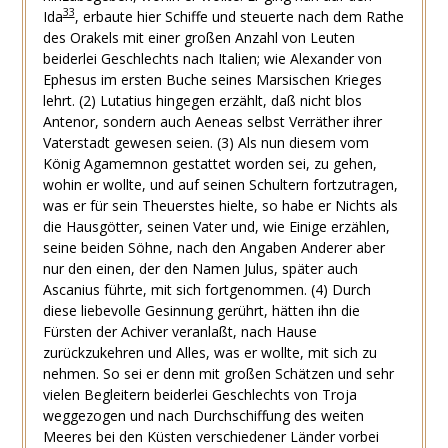
33
Ida
, erbaute hier Schiffe und steuerte nach dem Rathe
des Orakels mit einer großen Anzahl von Leuten
beiderlei Geschlechts nach Italien; wie Alexander von
Ephesus im ersten Buche seines Marsischen Krieges
lehrt.
(2)
Lutatius hingegen erzählt, daß nicht blos
Antenor, sondern auch Aeneas selbst Verräther ihrer
Vaterstadt gewesen seien.
(3)
Als nun diesem vom
König Agamemnon gestattet worden sei, zu gehen,
wohin er wollte, und auf seinen Schultern fortzutragen,
was er für sein Theuerstes hielte, so habe er Nichts als
die Hausgötter, seinen Vater und, wie Einige erzählen,
seine beiden Söhne, nach den Angaben Anderer aber
nur den einen, der den Namen Julus, später auch
Ascanius führte, mit sich fortgenommen.
(4)
Durch
diese liebevolle Gesinnung gerührt, hätten ihn die
Fürsten der Achiver veranlaßt, nach Hause
zurückzukehren und Alles, was er wollte, mit sich zu
nehmen. So sei er denn mit großen Schätzen und sehr
vielen Begleitern beiderlei Geschlechts von Troja
weggezogen und nach Durchschiffung des weiten
Meeres bei den Küsten verschiedener Länder vorbei