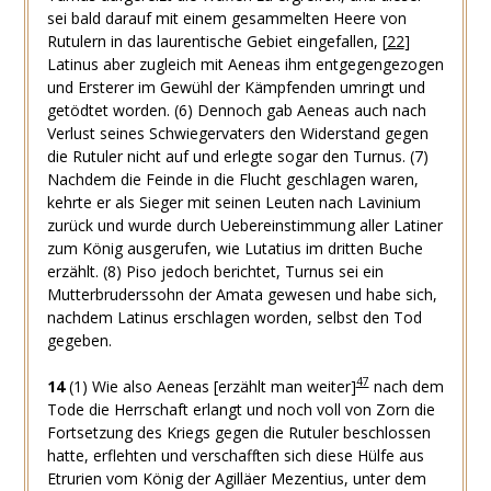
sei bald darauf mit einem gesammelten Heere von
Rutulern in das laurentische Gebiet eingefallen,
[
22
]
Latinus aber zugleich mit Aeneas ihm entgegengezogen
und Ersterer im Gewühl der Kämpfenden umringt und
getödtet worden.
(6)
Dennoch gab Aeneas auch nach
Verlust seines Schwiegervaters den Widerstand gegen
die Rutuler nicht auf und erlegte sogar den Turnus.
(7)
Nachdem die Feinde in die Flucht geschlagen waren,
kehrte er als Sieger mit seinen Leuten nach Lavinium
zurück und wurde durch Uebereinstimmung aller Latiner
zum König ausgerufen, wie Lutatius im dritten Buche
erzählt.
(8)
Piso jedoch berichtet, Turnus sei ein
Mutterbruderssohn der Amata gewesen und habe sich,
nachdem Latinus erschlagen worden, selbst den Tod
gegeben.
47
14
(1)
Wie also Aeneas [erzählt man weiter]
nach dem
Tode die Herrschaft erlangt und noch voll von Zorn die
Fortsetzung des Kriegs gegen die Rutuler beschlossen
hatte, erflehten und verschafften sich diese Hülfe aus
Etrurien vom König der Agilläer Mezentius, unter dem