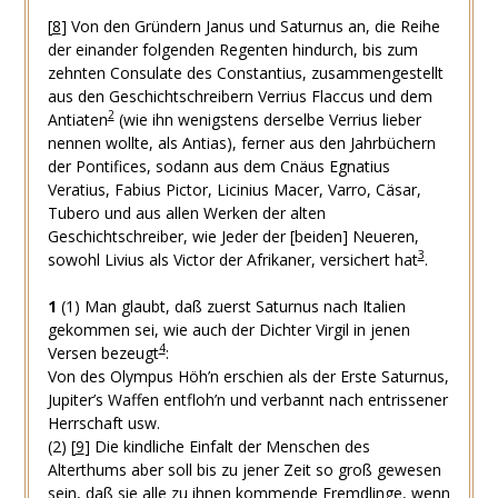
[
8
]
Von den Gründern Janus und Saturnus an, die Reihe
der einander folgenden Regenten hindurch, bis zum
zehnten Consulate des Constantius, zusammengestellt
aus den Geschichtschreibern Verrius Flaccus und dem
2
Antiaten
(wie ihn wenigstens derselbe Verrius lieber
nennen wollte, als Antias), ferner aus den Jahrbüchern
der Pontifices, sodann aus dem Cnäus Egnatius
Veratius, Fabius Pictor, Licinius Macer, Varro, Cäsar,
Tubero und aus allen Werken der alten
Geschichtschreiber, wie Jeder der [beiden] Neueren,
3
sowohl Livius als Victor der Afrikaner, versichert hat
.
1
(1)
Man glaubt, daß zuerst Saturnus nach Italien
gekommen sei, wie auch der Dichter Virgil in jenen
4
Versen bezeugt
:
Von des Olympus Höh’n erschien als der Erste Saturnus,
Jupiter’s Waffen entfloh’n und verbannt nach entrissener
Herrschaft usw.
(2)
[
9
]
Die kindliche Einfalt der Menschen des
Alterthums aber soll bis zu jener Zeit so groß gewesen
sein, daß sie alle zu ihnen kommende Fremdlinge, wenn