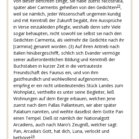
Von dieser berichten Einige, sie habe zuerst Nicostrata,
23
später aber Carmentis geheißen von den Gedichten
,
weil sie nämlich, jeder Wissenschaft ungemein kundig
und mit Kenntniß der Zukunft begabt, ihre Aussprüche
in Verse einzukleiden pflegte, weshalb denn sehr Viele
sogar behaupten, nicht sowohl sie selbst sei nach den
Gedichten Carmenta, als vielmehr die Gedichte nach ihr
[
carmina
] genannt worden.
(3)
Auf ihren Antrieb nach
Italien hinübergeschifft, schlich sich Evander vermöge
seiner außerordentlichen Bildung und Kenntniß der
Buchstaben in kurzer Zeit in die vertrauteste
Freundschaft des Faunus ein, und von ihm
gastfreundlich und wohlwollend aufgenommen,
empfing er ein nicht unbedeutendes Stück Landes zum
Wohnplatz, vertheilte es unter seine Begleiter, ließ
Wohnungen auf dem Berge erbauen, welchen Jene
zuerst nach dem Pallas Pallanteum, wir aber später
Palatium nannten, und weihte daselbst dem Gotte Pan
einen Tempel. Dieß ist nämlich der Nationalgott
Arcadiens, auch nach Maro’s Zeugniß, welcher sagt:
Pan, Arcadia’s Gott, hat dich, Luna, verlockt und
24
bethöret
;