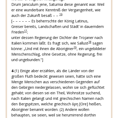
Drum Janiculum jene, Saturnia diese genannt war.
Weil
er eine wunderbare Kenntniß der Vergangenheit, wie
16
auch der Zukunft besaß – –
[– – – – – – Es beherrschte der König Latinus,
Greiser bereits, Landschaften und Städt’ in dauerndem
17
Frieden
;
unter dessen Regierung der Dichter die Trojaner nach
18
Italien kommen läßt. Es fragt sich, wie Sallust
sagen
19
könne: „Und mit ihnen die Aboriginer
, ein ungebildeter
Menschenschlag, ohne Gesetze, ohne Regierung, frei
und ungebunden.“]
4
(1)
Einige aber erzählen, als die Länder von der
großen Fluth bedeckt gewesen seien, hätte sich eine
Menge Menschen aus verschiedenen Gegenden auf
den Gebirgen niedergelassen, wohin sie sich geflüchtet
gehabt; von diesen sei ein Theil, Wohnsitze suchend,
nach Italien gelangt und mit griechischen Namen nach
den Bergspitzen, welche griechisch
ὄρη
[Ore] heißen,
Aboriginer benannt worden.
(2)
Andere wollen
behaupten, sie seien, weil sie herumirrend dorthin