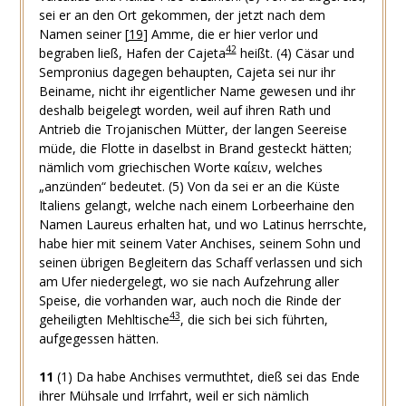
sei er an den Ort gekommen, der jetzt nach dem
Namen seiner
[
19
]
Amme, die er hier verlor und
42
begraben ließ, Hafen der Cajeta
heißt.
(4)
Cäsar und
Sempronius dagegen behaupten, Cajeta sei nur ihr
Beiname, nicht ihr eigentlicher Name gewesen und ihr
deshalb beigelegt worden, weil auf ihren Rath und
Antrieb die Trojanischen Mütter, der langen Seereise
müde, die Flotte in daselbst in Brand gesteckt hätten;
nämlich vom griechischen Worte
καίειν
, welches
„anzünden“ bedeutet.
(5)
Von da sei er an die Küste
Italiens gelangt, welche nach einem Lorbeerhaine den
Namen Laureus erhalten hat, und wo Latinus herrschte,
habe hier mit seinem Vater Anchises, seinem Sohn und
seinen übrigen Begleitern das Schaff verlassen und sich
am Ufer niedergelegt, wo sie nach Aufzehrung aller
Speise, die vorhanden war, auch noch die Rinde der
43
geheiligten Mehltische
, die sich bei sich führten,
aufgegessen hätten.
11
(1)
Da habe Anchises vermuthtet, dieß sei das Ende
ihrer Mühsale und Irrfahrt, weil er sich nämlich