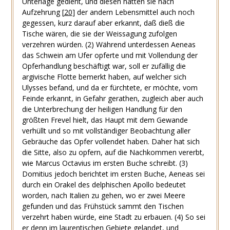
Unterlage gedient, und diesen hätten sie nach
Aufzehrung
[
20
]
der andern Lebensmittel auch noch
gegessen, kurz darauf aber erkannt, daß dieß die
Tische wären, die sie der Weissagung zufolgen
verzehren würden.
(2)
Während unterdessen Aeneas
das Schwein am Ufer opferte und mit Vollendung der
Opferhandlung beschäftigt war, soll er zufällig die
argivische Flotte bemerkt haben, auf welcher sich
Ulysses befand, und da er fürchtete, er möchte, vom
Feinde erkannt, in Gefahr gerathen, zugleich aber auch
die Unterbrechung der heiligen Handlung für den
größten Frevel hielt, das Haupt mit dem Gewande
verhüllt und so mit vollständiger Beobachtung aller
Gebräuche das Opfer vollendet haben. Daher hat sich
die Sitte, also zu opfern, auf die Nachkommen vererbt,
wie Marcus Octavius im ersten Buche schreibt.
(3)
Domitius jedoch berichtet im ersten Buche, Aeneas sei
durch ein Orakel des delphischen Apollo bedeutet
worden, nach Italien zu gehen, wo er zwei Meere
gefunden und das Frühstück sammt den Tischen
verzehrt haben würde, eine Stadt zu erbauen.
(4)
So sei
er denn im laurentischen Gebiete gelandet, und