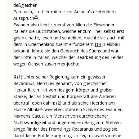
deßgleichen:
Pan auch, stritt’ er mit mir vor Arcadia’s richtendem
25
Ausspruch
.
Evander also lehrte zuerst von Allen die Einwohner
Italiens die Buchstaben, welche er zum Theil selbst erst
gelernt hatte, lesen und schreiben, machte sie auch mit
dem in Griechenland zuerst erfundenem
[
14
]
Feldbau
bekannt, lehrte sie den Gebrauch des Säens und war
der Erste in Italien, welcher der Bearbeitung des Feldes
wegen Ochsen zusammenjochte.
6
(1)
Unter seiner Regierung kam ein gewisser
Recaranus, Hercules genannt, von griechischer
Herkunft, ein Hirt von riesigem Körper und großer
Stärke, der an Gestalt und Körperkraft alle Anderen
übertraf, eben dahin;
(2)
und als seine Heerden am
26
Flusse Albula
weideten, stahl ein Sclave des Evander,
Namens Cacus, ein Mensch von durchtriebener
Nichtswürdigkeit und ungemeinem Hang zum Stehlen,
einige Rinder des Fremdlings Recaranus und zog sie,
damit keine Entdeckung möglich sei, rückwärts in eine