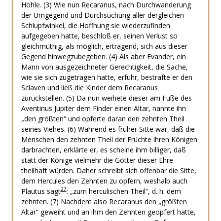
Höhle.
(3)
Wie nun Recaranus, nach Durchwanderung
der Umgegend und Durchsuchung aller dergleichen
Schlupfwinkel, die Hoffnung sie wiederzufinden
aufgegeben hatte, beschloß er, seinen Verlust so
gleichmüthig, als möglich, ertragend, sich aus dieser
Gegend hinwegzubegeben.
(4)
Als aber Evander, ein
Mann von ausgezeichneter Gerechtigkeit, die Sache,
wie sie sich zugetragen hatte, erfuhr, bestrafte er den
Sclaven und ließ die Kinder dem Recaranus
zurückstellen.
(5)
Da nun weihete dieser am Fuße des
Aventinus Jupiter dem Finder einen Altar, nannte ihn
„den größten“ und opferte daran den zehnten Theil
seines Viehes.
(6)
Während es früher Sitte war, daß die
Menschen den zehnten Theil der Früchte ihren Königen
darbrachten, erklärte er, es scheine ihm billiger, daß
statt der Könige vielmehr die Götter dieser Ehre
theilhaft würden. Daher schreibt sich offenbar die Sitte,
dem Hercules den Zehnten zu opfern, weshalb auch
27
Plautus sagt
: „zum herculischen Theil“, d. h. dem
zehnten.
(7)
Nachdem also Recaranus den „größten
Altar“ geweiht und an ihm den Zehnten geopfert hatte,