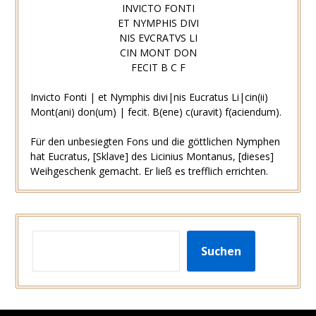
INVICTO FONTI
ET NYMPHIS DIVI
NIS EVCRATVS LI
CIN MONT DON
FECIT B C F
Invicto Fonti | et Nymphis divi|nis Eucratus Li|cin(ii)
Mont(ani) don(um) | fecit. B(ene) c(uravit) f(aciendum).
Für den unbesiegten Fons und die göttlichen Nymphen
hat Eucratus, [Sklave] des Licinius Montanus, [dieses]
Weihgeschenk gemacht. Er ließ es trefflich errichten.
SUCHEN
Suchen