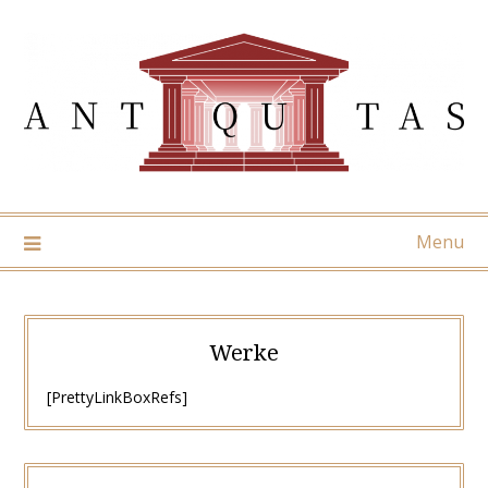
Skip
to
content
Menu
Werke
[PrettyLinkBoxRefs]