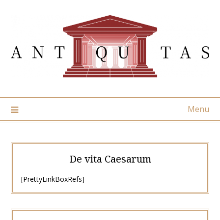
Skip
to
content
Menu
De vita Caesarum
[PrettyLinkBoxRefs]