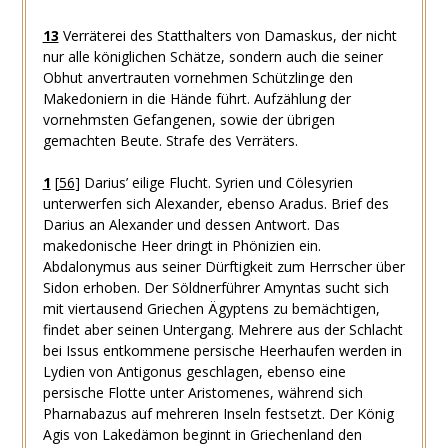
13
Verräterei des Statthalters von Damaskus, der nicht
nur alle königlichen Schätze, sondern auch die seiner
Obhut anvertrauten vornehmen Schützlinge den
Makedoniern in die Hände führt. Aufzählung der
vornehmsten Gefangenen, sowie der übrigen
gemachten Beute. Strafe des Verräters.
1
[
56
]
Darius’ eilige Flucht. Syrien und Cölesyrien
unterwerfen sich Alexander, ebenso Aradus. Brief des
Darius an Alexander und dessen Antwort. Das
makedonische Heer dringt in Phönizien ein.
Abdalonymus aus seiner Dürftigkeit zum Herrscher über
Sidon erhoben. Der Söldnerführer Amyntas sucht sich
mit viertausend Griechen Ägyptens zu bemächtigen,
findet aber seinen Untergang. Mehrere aus der Schlacht
bei Issus entkommene persische Heerhaufen werden in
Lydien von Antigonus geschlagen, ebenso eine
persische Flotte unter Aristomenes, während sich
Pharnabazus auf mehreren Inseln festsetzt. Der König
Agis von Lakedämon beginnt in Griechenland den