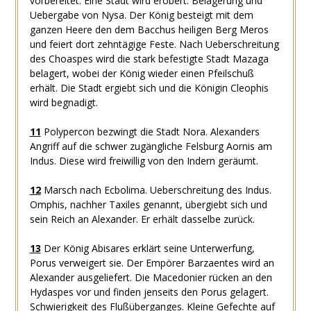
vorbereitet. Eine Stadt wird erobert. Belagerung und
Uebergabe von Nysa. Der König besteigt mit dem
ganzen Heere den dem Bacchus heiligen Berg Meros
und feiert dort zehntägige Feste. Nach Ueberschreitung
des Choaspes wird die stark befestigte Stadt Mazaga
belagert, wobei der König wieder einen Pfeilschuß
erhält. Die Stadt ergiebt sich und die Königin Cleophis
wird begnadigt.
11
Polypercon bezwingt die Stadt Nora. Alexanders
Angriff auf die schwer zugängliche Felsburg Aornis am
Indus. Diese wird freiwillig von den Indern geräumt.
12
Marsch nach Ecbolima. Ueberschreitung des Indus.
Omphis, nachher Taxiles genannt, übergiebt sich und
sein Reich an Alexander. Er erhält dasselbe zurück.
13
Der König Abisares erklärt seine Unterwerfung,
Porus verweigert sie. Der Empörer Barzaentes wird an
Alexander ausgeliefert. Die Macedonier rücken an den
Hydaspes vor und finden jenseits den Porus gelagert.
Schwierigkeit des Flußüberganges. Kleine Gefechte auf