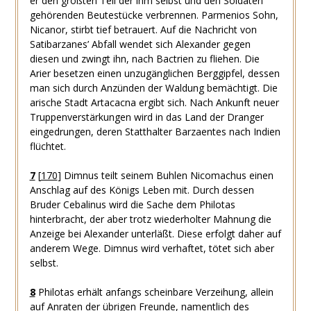
er den größten Teil der ihm selbst und den Soldaten
gehörenden Beutestücke verbrennen. Parmenios Sohn,
Nicanor, stirbt tief betrauert. Auf die Nachricht von
Satibarzanes’ Abfall wendet sich Alexander gegen
diesen und zwingt ihn, nach Bactrien zu fliehen. Die
Arier besetzen einen unzugänglichen Berggipfel, dessen
man sich durch Anzünden der Waldung bemächtigt. Die
arische Stadt Artacacna ergibt sich. Nach Ankunft neuer
Truppenverstärkungen wird in das Land der Dranger
eingedrungen, deren Statthalter Barzaentes nach Indien
flüchtet.
7
[
170
]
Dimnus teilt seinem Buhlen Nicomachus einen
Anschlag auf des Königs Leben mit. Durch dessen
Bruder Cebalinus wird die Sache dem Philotas
hinterbracht, der aber trotz wiederholter Mahnung die
Anzeige bei Alexander unterläßt. Diese erfolgt daher auf
anderem Wege. Dimnus wird verhaftet, tötet sich aber
selbst.
8
Philotas erhält anfangs scheinbare Verzeihung, allein
auf Anraten der übrigen Freunde, namentlich des