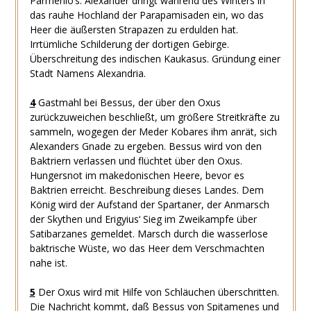
Parmenio’s. Alexander dringt während des Winters in
das rauhe Hochland der Parapamisaden ein, wo das
Heer die äußersten Strapazen zu erdulden hat.
Irrtümliche Schilderung der dortigen Gebirge.
Überschreitung des indischen Kaukasus. Gründung einer
Stadt Namens Alexandria.
4
Gastmahl bei Bessus, der über den Oxus
zurückzuweichen beschließt, um größere Streitkräfte zu
sammeln, wogegen der Meder Kobares ihm anrät, sich
Alexanders Gnade zu ergeben. Bessus wird von den
Baktriern verlassen und flüchtet über den Oxus.
Hungersnot im makedonischen Heere, bevor es
Baktrien erreicht. Beschreibung dieses Landes. Dem
König wird der Aufstand der Spartaner, der Anmarsch
der Skythen und Erigyius‘ Sieg im Zweikampfe über
Satibarzanes gemeldet. Marsch durch die wasserlose
baktrische Wüste, wo das Heer dem Verschmachten
nahe ist.
5
Der Oxus wird mit Hilfe von Schläuchen überschritten.
Die Nachricht kommt, daß Bessus von Spitamenes und