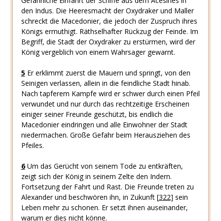
Gefährliche Einfahrt der Schiffe aus dem Acesines in
den Indus. Die Heeresmacht der Oxydraker und Maller
schreckt die Macedonier, die jedoch der Zuspruch ihres
Königs ermuthigt. Räthselhafter Rückzug der Feinde. Im
Begriff, die Stadt der Oxydraker zu erstürmen, wird der
König vergeblich von einem Wahrsager gewarnt.
5
Er erklimmt zuerst die Mauern und springt, von den
Seinigen verlassen, allein in die feindliche Stadt hinab.
Nach tapferem Kampfe wird er schwer durch einen Pfeil
verwundet und nur durch das rechtzeitige Erscheinen
einiger seiner Freunde geschützt, bis endlich die
Macedonier eindringen und alle Einwohner der Stadt
niedermachen. Große Gefahr beim Herausziehen des
Pfeiles.
6
Um das Gerücht von seinem Tode zu entkräften,
zeigt sich der König in seinem Zelte den Indern.
Fortsetzung der Fahrt und Rast. Die Freunde treten zu
Alexander und beschwören ihn, in Zukunft
[
322
]
sein
Leben mehr zu schonen. Er setzt ihnen auseinander,
warum er dies nicht könne.