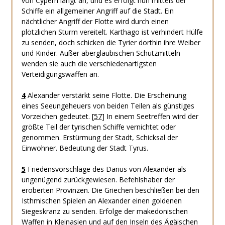
von Cypern langt an, und es erfolgt nun mittels der
Schiffe ein allgemeiner Angriff auf die Stadt. Ein
nächtlicher Angriff der Flotte wird durch einen
plötzlichen Sturm vereitelt. Karthago ist verhindert Hülfe
zu senden, doch schicken die Tyrier dorthin ihre Weiber
und Kinder. Außer abergläubischen Schutzmitteln
wenden sie auch die verschiedenartigsten
Verteidigungswaffen an.
4
Alexander verstärkt seine Flotte. Die Erscheinung
eines Seeungeheuers von beiden Teilen als günstiges
Vorzeichen gedeutet.
[
57
]
In einem Seetreffen wird der
größte Teil der tyrischen Schiffe vernichtet oder
genommen. Erstürmung der Stadt, Schicksal der
Einwohner. Bedeutung der Stadt Tyrus.
5
Friedensvorschläge des Darius von Alexander als
ungenügend zurückgewiesen. Befehlshaber der
eroberten Provinzen. Die Griechen beschließen bei den
Isthmischen Spielen an Alexander einen goldenen
Siegeskranz zu senden. Erfolge der makedonischen
Waffen in Kleinasien und auf den Inseln des Ägäischen