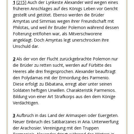
1
[
215
]
Auch der Lynkeste Alexander wird wegen eines
früheren Anschlages auf des Königs Leben vor Gericht
gestellt und getötet. Ebenso werden die Brüder
Amyntas und Simmias wegen ihrer Freundschaft mit
Philotas, und weil ihr Bruder Polemon während dessen
Folterung entflohen war, als Mitverschworene
angeklagt. Doch Amyntas legt unerschrocken ihre
Unschuld dar.
2
Als der von der Flucht zurückgebrachte Polemon nur
die Brüder zu retten sucht, werden auf Fürbitte des
Heeres alle drei freigesprochen. Alexander beauftragt
den Polydamas mit der Ermordung des Parmenio.
Diese erfolgt zu Ekbatana, erregt aber unter seinen
Soldaten heftigen Unwillen. Charakteristik Parmenios.
Bildung von einer Art Strafkorps aus den dem Könige
Verdächtigen.
3
Aufbruch in das Land der Arimaspen oder Euergeten.
Neuer Einbruch des Satibarzanes in Aria. Unterwerfung
der Arachosier. Vereinigung mit den Truppen