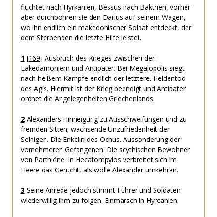
flüchtet nach Hyrkanien, Bessus nach Baktrien, vorher
aber durchbohren sie den Darius auf seinem Wagen,
wo ihn endlich ein makedonischer Soldat entdeckt, der
dem Sterbenden die letzte Hilfe leistet.
1
[
169
]
Ausbruch des Krieges zwischen den
Lakedämoniern und Antipater. Bei Megalopolis siegt
nach heißem Kampfe endlich der letztere. Heldentod
des Agis. Hiermit ist der Krieg beendigt und Antipater
ordnet die Angelegenheiten Griechenlands.
2
Alexanders Hinneigung zu Ausschweifungen und zu
fremden Sitten; wachsende Unzufriedenheit der
Seinigen. Die Enkelin des Ochus. Aussonderung der
vornehmeren Gefangenen. Die scythischen Bewohner
von Parthiëne. In Hecatompylos verbreitet sich im
Heere das Gerücht, als wolle Alexander umkehren.
3
Seine Anrede jedoch stimmt Führer und Soldaten
wiederwillig ihm zu folgen. Einmarsch in Hyrcanien.