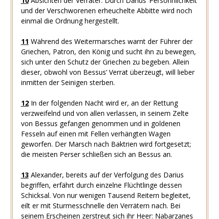
10
Absichten der Verräter. Durch Darius’ Persöhnlichkeit
und der Verschworenen erheuchelte Abbitte wird noch
einmal die Ordnung hergestellt.
11
Während des Weitermarsches warnt der Führer der
Griechen, Patron, den König und sucht ihn zu bewegen,
sich unter den Schutz der Griechen zu begeben. Allein
dieser, obwohl von Bessus’ Verrat überzeugt, will lieber
inmitten der Seinigen sterben.
12
In der folgenden Nacht wird er, an der Rettung
verzweifelnd und von allen verlassen, in seinem Zelte
von Bessus gefangen genommen und in goldenen
Fesseln auf einen mit Fellen verhängten Wagen
geworfen. Der Marsch nach Baktrien wird fortgesetzt;
die meisten Perser schließen sich an Bessus an.
13
Alexander, bereits auf der Verfolgung des Darius
begriffen, erfährt durch einzelne Flüchtlinge dessen
Schicksal. Von nur wenigen Tausend Reitern begleitet,
eilt er mit Sturmesschnelle den Verrätern nach. Bei
seinem Erscheinen zerstreut sich ihr Heer: Nabarzanes