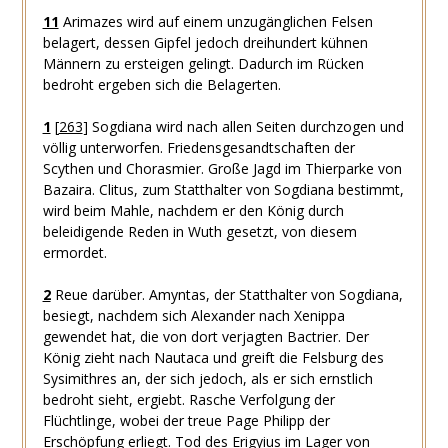
11
Arimazes wird auf einem unzugänglichen Felsen
belagert, dessen Gipfel jedoch dreihundert kühnen
Männern zu ersteigen gelingt. Dadurch im Rücken
bedroht ergeben sich die Belagerten.
1
[
263
]
Sogdiana wird nach allen Seiten durchzogen und
völlig unterworfen. Friedensgesandtschaften der
Scythen und Chorasmier. Große Jagd im Thierparke von
Bazaira. Clitus, zum Statthalter von Sogdiana bestimmt,
wird beim Mahle, nachdem er den König durch
beleidigende Reden in Wuth gesetzt, von diesem
ermordet.
2
Reue darüber. Amyntas, der Statthalter von Sogdiana,
besiegt, nachdem sich Alexander nach Xenippa
gewendet hat, die von dort verjagten Bactrier. Der
König zieht nach Nautaca und greift die Felsburg des
Sysimithres an, der sich jedoch, als er sich ernstlich
bedroht sieht, ergiebt. Rasche Verfolgung der
Flüchtlinge, wobei der treue Page Philipp der
Erschöpfung erliegt. Tod des Erigyius im Lager von