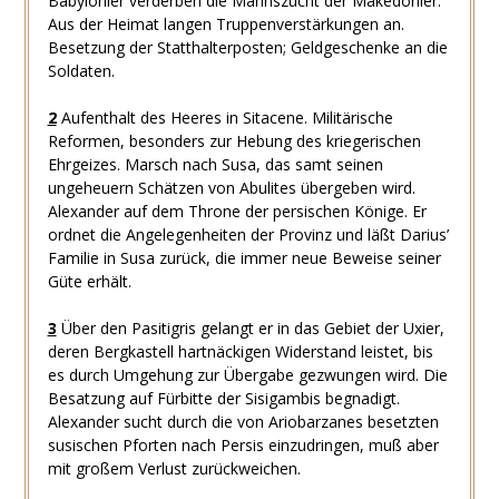
Babylonier verderben die Mannszucht der Makedonier.
Aus der Heimat langen Truppenverstärkungen an.
Besetzung der Statthalterposten; Geldgeschenke an die
Soldaten.
2
Aufenthalt des Heeres in Sitacene. Militärische
Reformen, besonders zur Hebung des kriegerischen
Ehrgeizes. Marsch nach Susa, das samt seinen
ungeheuern Schätzen von Abulites übergeben wird.
Alexander auf dem Throne der persischen Könige. Er
ordnet die Angelegenheiten der Provinz und läßt Darius’
Familie in Susa zurück, die immer neue Beweise seiner
Güte erhält.
3
Über den Pasitigris gelangt er in das Gebiet der Uxier,
deren Bergkastell hartnäckigen Widerstand leistet, bis
es durch Umgehung zur Übergabe gezwungen wird. Die
Besatzung auf Fürbitte der Sisigambis begnadigt.
Alexander sucht durch die von Ariobarzanes besetzten
susischen Pforten nach Persis einzudringen, muß aber
mit großem Verlust zurückweichen.