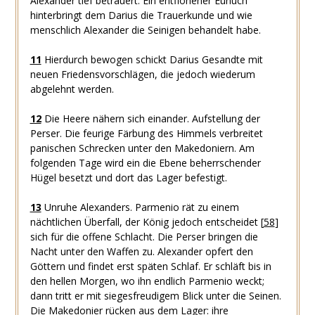
Alexander tief betrauert. Ein entflohener Eunuch
hinterbringt dem Darius die Trauerkunde und wie
menschlich Alexander die Seinigen behandelt habe.
11
Hierdurch bewogen schickt Darius Gesandte mit
neuen Friedensvorschlägen, die jedoch wiederum
abgelehnt werden.
12
Die Heere nähern sich einander. Aufstellung der
Perser. Die feurige Färbung des Himmels verbreitet
panischen Schrecken unter den Makedoniern. Am
folgenden Tage wird ein die Ebene beherrschender
Hügel besetzt und dort das Lager befestigt.
13
Unruhe Alexanders. Parmenio rät zu einem
nächtlichen Überfall, der König jedoch entscheidet
[
58
]
sich für die offene Schlacht. Die Perser bringen die
Nacht unter den Waffen zu. Alexander opfert den
Göttern und findet erst späten Schlaf. Er schläft bis in
den hellen Morgen, wo ihn endlich Parmenio weckt;
dann tritt er mit siegesfreudigem Blick unter die Seinen.
Die Makedonier rücken aus dem Lager: ihre