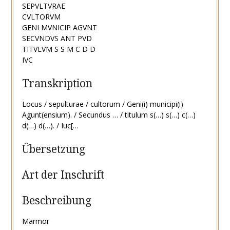
SEPVLTVRAE
CVLTORVM
GENI MVNICIP AGVNT
SECVNDVS ANT PVD
TITVLVM S S M C D D
IVC
Transkription
Locus / sepulturae / cultorum / Geni(i) municipi(i)
Agunt(ensium). / Secundus … / titulum s(…) s(…) c(…)
d(…) d(…). / Iuc[…
Übersetzung
Art der Inschrift
Beschreibung
Marmor