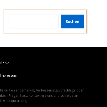
SUCHEN
Suchen
NFO
Impressum
lls du Fehler bemerkst, Verbesserungsvorschläge oder
nfach Fragen hast, kontaktiere uns und schreibe an
fo@antiquitas.org!