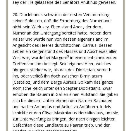
sey der Freigelassene des Senators Anutinus gewesen.
20. Diocletianus schwur in der ersten Versammlung
seiner Soldaten, daß die Ermordung des Numerianus
nicht sein Werk sey. Eben stand Aper , der dem
Numerian den Untergang bereitet hatte, neben dem
Kaiser und wurde nun von dessen eigener Hand im
Angesicht des Heeres durchstochen. Carinus, dessen
Leben ein Gegenstand des Hasses und Abscheues aller
9
Welt war, wurde bei Margum
in einem entscheidenden
Treffen von ihm besiegt. Sein eigenes Heer, welches
übrigens stärker war, als das des Diocletian, verrieth
ihn, oder verließ ihn doch zwischen Biminiacum
[Castaloz] und dem Berge Aureus. So kam das ganze
Römische Reich unter den Scepter Diocletian’s. Zwar
erhoben die Bauern in Gallien einen Aufstand. Sie gaben
sich bei diesem Unternehmen den Namen Bacauden
und hatten Amandus und Aelius zu Anführern. Indeß
schickte er den Cäsar Maximianus Herculius aus, um sie
zur Unterwerfung zu bringen, der nach einigen leichten
Gefechten diese Landleute zu Paaren trieb, und den