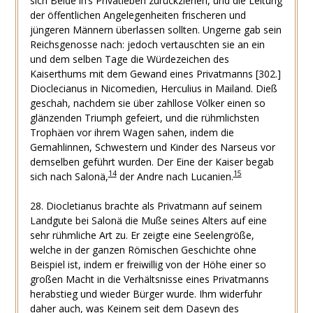
sich Beide in’s Privatleben zurückziehen, und die Leitung
der öffentlichen Angelegenheiten frischeren und
jüngeren Männern überlassen sollten. Ungerne gab sein
Reichsgenosse nach: jedoch vertauschten sie an ein
und dem selben Tage die Würdezeichen des
Kaiserthums mit dem Gewand eines Privatmanns [302.]
Dioclecianus in Nicomedien, Herculius in Mailand. Dieß
geschah, nachdem sie über zahllose Völker einen so
glänzenden Triumph gefeiert, und die rühmlichsten
Trophäen vor ihrem Wagen sahen, indem die
Gemahlinnen, Schwestern und Kinder des Narseus vor
demselben geführt wurden. Der Eine der Kaiser begab
14
15
sich nach Salonä,
der Andre nach Lucanien.
28. Diocletianus brachte als Privatmann auf seinem
Landgute bei Salonä die Muße seines Alters auf eine
sehr rühmliche Art zu. Er zeigte eine Seelengröße,
welche in der ganzen Römischen Geschichte ohne
Beispiel ist, indem er freiwillig von der Höhe einer so
großen Macht in die Verhältsnisse eines Privatmanns
herabstieg und wieder Bürger wurde. Ihm widerfuhr
daher auch, was Keinem seit dem Daseyn des