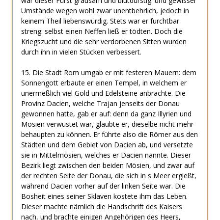
war dieser Fürst grausam und blutdürstig: und gewisser
Umstände wegen wohl zwar unentbehrlich, jedoch in
keinem Theil liebenswürdig. Stets war er furchtbar
streng: selbst einen Neffen ließ er tödten. Doch die
Kriegszucht und die sehr verdorbenen Sitten wurden
durch ihn in vielen Stücken verbessert.
15. Die Stadt Rom umgab er mit festeren Mauern: dem
Sonnengott erbaute er einen Tempel, in welchem er
unermeßlich viel Gold und Edelsteine anbrachte. Die
Provinz Dacien, welche Trajan jenseits der Donau
gewonnen hatte, gab er auf: denn da ganz Illyrien und
Mösien verwüstet war, glaubte er, dieselbe nicht mehr
behaupten zu können. Er führte also die Römer aus den
Städten und dem Gebiet von Dacien ab, und versetzte
sie in Mittelmösien, welches er Dacien nannte. Dieser
Bezirk liegt zwischen den beiden Mösien, und zwar auf
der rechten Seite der Donau, die sich in s Meer ergießt,
während Dacien vorher auf der linken Seite war. Die
Bosheit eines seiner Sklaven kostete ihm das Leben.
Dieser machte nämlich die Handschrift des Kaisers
nach, und brachte einigen Angehörigen des Heers,