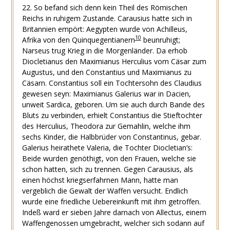
22. So befand sich denn kein Theil des Römischen
Reichs in ruhigem Zustande. Carausius hatte sich in
Britannien empört: Aegypten wurde von Achilleus,
10
Afrika von den Quinquegentianern
beunruhigt;
Narseus trug Krieg in die Morgenländer. Da erhob
Diocletianus den Maximianus Herculius vom Cäsar zum
Augustus, und den Constantius und Maximianus zu
Cäsarn. Constantius soll ein Tochtersohn des Claudius
gewesen seyn: Maximianus Galerius war in Dacien,
unweit Sardica, geboren. Um sie auch durch Bande des
Bluts zu verbinden, erhielt Constantius die Stieftochter
des Herculius, Theodora zur Gemahlin, welche ihm
sechs Kinder, die Halbbrüder von Constantinus, gebar.
Galerius heirathete Valeria, die Tochter Diocletian’s:
Beide wurden genöthigt, von den Frauen, welche sie
schon hatten, sich zu trennen. Gegen Carausius, als
einen höchst kriegserfahrnen Mann, hatte man
vergeblich die Gewalt der Waffen versucht. Endlich
wurde eine friedliche Uebereinkunft mit ihm getroffen.
Indeß ward er sieben Jahre darnach von Allectus, einem
Waffengenossen umgebracht, welcher sich sodann auf