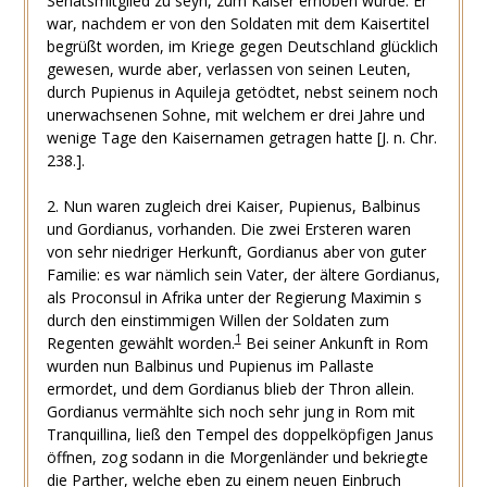
Senatsmitglied zu seyn, zum Kaiser erhoben wurde. Er
war, nachdem er von den Soldaten mit dem Kaisertitel
begrüßt worden, im Kriege gegen Deutschland glücklich
gewesen, wurde aber, verlassen von seinen Leuten,
durch Pupienus in Aquileja getödtet, nebst seinem noch
unerwachsenen Sohne, mit welchem er drei Jahre und
wenige Tage den Kaisernamen getragen hatte [J. n. Chr.
238.].
2. Nun waren zugleich drei Kaiser, Pupienus, Balbinus
und Gordianus, vorhanden. Die zwei Ersteren waren
von sehr niedriger Herkunft, Gordianus aber von guter
Familie: es war nämlich sein Vater, der ältere Gordianus,
als Proconsul in Afrika unter der Regierung Maximin s
durch den einstimmigen Willen der Soldaten zum
1
Regenten gewählt worden.
Bei seiner Ankunft in Rom
wurden nun Balbinus und Pupienus im Pallaste
ermordet, und dem Gordianus blieb der Thron allein.
Gordianus vermählte sich noch sehr jung in Rom mit
Tranquillina, ließ den Tempel des doppelköpfigen Janus
öffnen, zog sodann in die Morgenländer und bekriegte
die Parther, welche eben zu einem neuen Einbruch