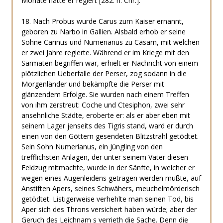
Monate hatte er regiert [282. n. Chr.].
18. Nach Probus wurde Carus zum Kaiser ernannt,
geboren zu Narbo in Gallien. Alsbald erhob er seine
Söhne Carinus und Numerianus zu Cäsarn, mit welchen
er zwei Jahre regierte. Während er im Kriege mit den
Sarmaten begriffen war, erhielt er Nachricht von einem
plötzlichen Ueberfalle der Perser, zog sodann in die
Morgenländer und bekämpfte die Perser mit
glänzendem Erfolge. Sie wurden nach einem Treffen
von ihm zerstreut: Coche und Ctesiphon, zwei sehr
ansehnliche Städte, eroberte er: als er aber eben mit
seinem Lager jenseits des Tigris stand, ward er durch
einen von den Göttern gesendeten Blitzstrahl getödtet.
Sein Sohn Numerianus, ein Jüngling von den
trefflichsten Anlagen, der unter seinem Vater diesen
Feldzug mitmachte, wurde in der Sänfte, in welcher er
wegen eines Augenleidens getragen werden mußte, auf
Anstiften Apers, seines Schwähers, meuchelmörderisch
getödtet. Listigerweise verhehlte man seinen Tod, bis
Aper sich des Throns versichert haben würde; aber der
Geruch des Leichnam s verrieth die Sache. Denn die