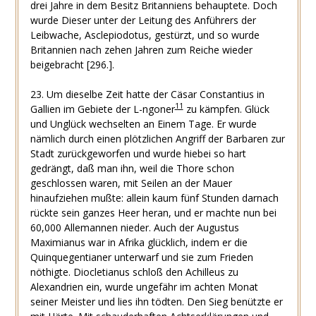
drei Jahre in dem Besitz Britanniens behauptete. Doch
wurde Dieser unter der Leitung des Anführers der
Leibwache, Asclepiodotus, gestürzt, und so wurde
Britannien nach zehen Jahren zum Reiche wieder
beigebracht [296.].
23. Um dieselbe Zeit hatte der Cäsar Constantius in
11
Gallien im Gebiete der L-ngoner
zu kämpfen. Glück
und Unglück wechselten an Einem Tage. Er wurde
nämlich durch einen plötzlichen Angriff der Barbaren zur
Stadt zurückgeworfen und wurde hiebei so hart
gedrängt, daß man ihn, weil die Thore schon
geschlossen waren, mit Seilen an der Mauer
hinaufziehen mußte: allein kaum fünf Stunden darnach
rückte sein ganzes Heer heran, und er machte nun bei
60,000 Allemannen nieder. Auch der Augustus
Maximianus war in Afrika glücklich, indem er die
Quinquegentianer unterwarf und sie zum Frieden
nöthigte. Diocletianus schloß den Achilleus zu
Alexandrien ein, wurde ungefähr im achten Monat
seiner Meister und lies ihn tödten. Den Sieg benützte er