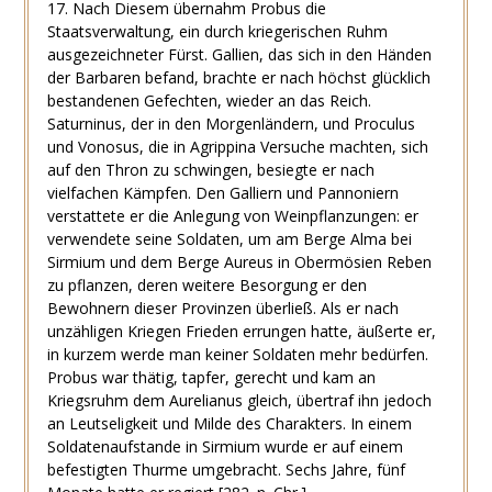
17. Nach Diesem übernahm Probus die
Staatsverwaltung, ein durch kriegerischen Ruhm
ausgezeichneter Fürst. Gallien, das sich in den Händen
der Barbaren befand, brachte er nach höchst glücklich
bestandenen Gefechten, wieder an das Reich.
Saturninus, der in den Morgenländern, und Proculus
und Vonosus, die in Agrippina Versuche machten, sich
auf den Thron zu schwingen, besiegte er nach
vielfachen Kämpfen. Den Galliern und Pannoniern
verstattete er die Anlegung von Weinpflanzungen: er
verwendete seine Soldaten, um am Berge Alma bei
Sirmium und dem Berge Aureus in Obermösien Reben
zu pflanzen, deren weitere Besorgung er den
Bewohnern dieser Provinzen überließ. Als er nach
unzähligen Kriegen Frieden errungen hatte, äußerte er,
in kurzem werde man keiner Soldaten mehr bedürfen.
Probus war thätig, tapfer, gerecht und kam an
Kriegsruhm dem Aurelianus gleich, übertraf ihn jedoch
an Leutseligkeit und Milde des Charakters. In einem
Soldatenaufstande in Sirmium wurde er auf einem
befestigten Thurme umgebracht. Sechs Jahre, fünf