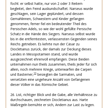
focht: er selbst hatte, nur von 2 oder 3 Reitern
begleitet, den Feind auskundschaftet. Narseus wurde
geschlagen, sein Lager geplündert, und dessen
Gemahlinnen, Schwestern und Kinder gefangen
genommen, ferner fiel ein bedeutender Theil des
Persischen Adels, so wie der wohl gefüllte Persische
Schatz in die Hände des Siegers. Narseus selbst wurde
bis in die entferntesten, verlassensten Gegenden seines
Reichs getrieben. Es kehrte nun der Cäsar zu
Diocletianus zurück, der damals zur Deckung dieses
Landes in Mesopotamien stand, und wurde
ausgezeichnet ehrenvoll empfangen. Diese Beiden
unternahmen nun theils zusammen, theils Jeder für sich
allein, noch mehrere Kriege, unterwarfen die Carpen
13
und Basterner,
besiegten die Sarmaten, und
versetzten eine ungeheure Anzahl von Gefangenen
dieser Völker in das Römische Gebiet.
26. List, richtiger Blick und die Gabe, alle Verhältnisse zu
durchschauen, zeichneten Diocletianus aus. Harte
Maßregeln bemühte er sich, Andern zur Last zu legen.