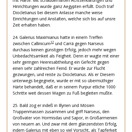
mit Härte. Mit schauderhaften Achtserklärungen und
Hinrichtungen wurde ganz Aegypten erfüllt. Doch traf
Diocletianus bei diesem Anlasse manche weise
Einrichtungen und Anstalten, welche sich bis auf unsre
Zeit erhalten haben.
24. Galerius Maximianus hatte in einem Treffen
12
zwischen Callinicum
und Carrä gegen Narseus
durchaus keinen günstigen Erfolg, jedoch mehr wegen
Unbedachtsamkeit als Feigheit. Denn er wagte mit einer
sehr geringen Heeresabtheilung ein Gefecht gegen
einen sehr zahlreichen Feind. Er wurde zur Flucht
gezwungen, und reiste zu Diocletianus. Als er Diesem
unterwegs begegnete, wurde er mit so übermüthiger
Härte behandelt, daß er in seinem Purpur etliche 1000
Schritte weit dessen Wagen zu Fuß begleiten mußte.
25. Bald zog er indeß in Illyrien und Mösien
Truppenmassen zusammen und griff Narseus, den
Großvater von Hormisdas und Sapor, in Großarmenien
von neuem an. Und zwar mit dem glänzendsten Erfolg,
indem Galerius mit eben so viel Vorsicht, als Tapferkeit