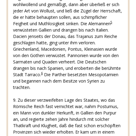
wohlwollend und gemäßigt, dann aber überließ er sich
jeder Art von Wollust, und ließ die Zügel der Herrschaft,
die er hätte behaupten sollen, aus schimpflicher
5
Feigheit und Muthlosigkeit sinken. Die Alemannen
verwüsteten Gallien und drangen bis nach Italien.
Dacien jenseits der Donau, das Trajanus zum Reiche
geschlagen hatte, ging unter ihm verloren.
Griechenland, Macedonien, Pontus, Kleinasien wurde
von den Gothen verwüstet. Pannonien wurde von den
Sarmaten und Quaden verheert. Die Deutschen
drangen bis nach Spanien, und eroberten die berühmte
6
Stadt Tarraco.
Die Parther besetzten Mesopotamien
und begannen nach dem Besitze von Syrien zu
trachten.
9. Zu dieser verzweifelten Lage des Staates, wo das
Römische Reich fast vernichtet war, nahm Postumus,
ein Mann von dunkler Herkunft, in Gallien den Purpur
an, und regierte zehen Jahre hindurch mit solcher
Thatkraft und Klugheit, daß die fast schon erschöpften
Provinzen sich wieder erholten. Er kam um in einem