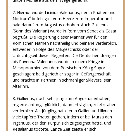
dritten Monate aus dem Wege geräumt.
7. Hierauf wurde Licinius Valerianus, der in Rhätien und
4
Noricum
befehligte, vom Heere zum Imperator und
bald darauf zum Augustus erhoben. Auch Gallienus
[Sohn des Valerian] wurde in Rom vom Senat als Cäsar
begrüßt. Die Regierung dieser Männer war für den
Römischen Namen nachtheilig und beinahe verderblich,
entweder in Folge des Mißgeschicks oder der
Untüchtigkeit dieser Regenten. Die Deutschen drangen
bis Ravenna. Valerianus wurde in einem Kriege in
Mesopotamien von dem Persischen König Sapor
geschlagen: bald gerieth er sogar in Gefangenschaft
und brachte in Parthien in schmähliger Sklaverei sein
Alter hin.
8. Gallienus, noch sehr jung zum Augustus erhoben,
regierte anfangs glücklich, dann erträglich, zuletzt aber
verderblich. Als Jüngling hatte er in Gallien und Illyrien
viele tapfere Thaten gethan, indem er bei Mursa den
Ingenuus, der den Purpur sich zugeeignet hatte, und
Regalianus tödtete. Lange Zeit zeigte er sich