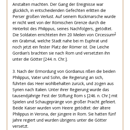
Anstalten machten. Der Gang der Ereignisse war
glücklich, in entscheidenden Gefechten erlitten die
Perser großen Verlust. Auf seinem Rückmarsche wurde
er nicht weit von der Römischen Grenze durch die
Hinterlist des Philippus, seines Nachfolgers, getödtet.
2
Die Soldaten errichteten ihm 20 Meilen von Circessum
ein Grabmal, welche Stadt nahe bei m Euphrat und
noch jetzt ein fester Platz der Römer ist. Die Leiche
Gordian’s brachten sie nach Rom und versetzten ihn
unter die Götter [244. n. Chr.].
3. Nach der Ermordung von Gordianus rißen die beiden
Philippus, Vater und Sohn, die Regierung an sich,
führten das Heer wohlbehalten zurück, und zogen aus
Syrien nach Italien. Unter ihrer Regierung wurde das
tausendjährige Fest der Stiftung Rom s [246. n. Chr.] mit
Spielen und Schaugepränge von großer Pracht gefeiert.
Beide Kaiser wurden vom Heere getödtet: der ältere
Philippus in Verona, der jüngere in Rom. Sie hatten fünf
Jahre regiert und wurden übrigens unter die Götter
versetzt.