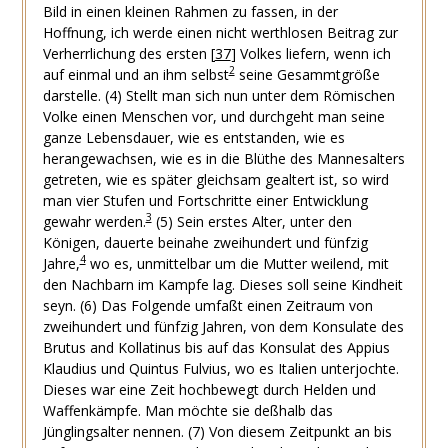
Bild in einen kleinen Rahmen zu fassen, in der
Hoffnung, ich werde einen nicht werthlosen Beitrag zur
Verherrlichung des ersten
[
37
]
Volkes liefern, wenn ich
2
auf einmal und an ihm selbst
seine Gesammtgröße
darstelle.
(4) Stellt man sich nun unter dem Römischen
Volke einen Menschen vor, und durchgeht man seine
ganze Lebensdauer, wie es entstanden, wie es
herangewachsen, wie es in die Blüthe des Mannesalters
getreten, wie es später gleichsam gealtert ist, so wird
man vier Stufen und Fortschritte einer Entwicklung
3
gewahr werden.
(5) Sein erstes Alter, unter den
Königen, dauerte beinahe zweihundert und fünfzig
4
Jahre,
wo es, unmittelbar um die Mutter weilend, mit
den Nachbarn im Kampfe lag. Dieses soll seine Kindheit
seyn.
(6) Das Folgende umfaßt einen Zeitraum von
zweihundert und fünfzig Jahren, von dem Konsulate des
Brutus and Kollatinus bis auf das Konsulat des Appius
Klaudius und Quintus Fulvius, wo es Italien unterjochte.
Dieses war eine Zeit hochbewegt durch Helden und
Waffenkämpfe. Man möchte sie deßhalb das
Jünglingsalter nennen.
(7) Von diesem Zeitpunkt an bis