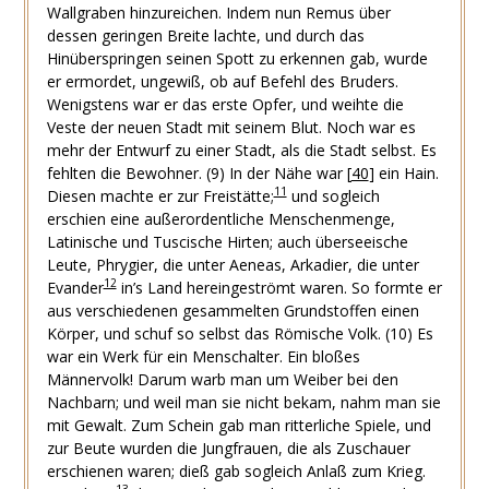
Wallgraben hinzureichen. Indem nun Remus über
dessen geringen Breite lachte, und durch das
Hinüberspringen seinen Spott zu erkennen gab, wurde
er ermordet, ungewiß, ob auf Befehl des Bruders.
Wenigstens war er das erste Opfer, und weihte die
Veste der neuen Stadt mit seinem Blut. Noch war es
mehr der Entwurf zu einer Stadt, als die Stadt selbst. Es
fehlten die Bewohner.
(9) In der Nähe war
[
40
]
ein Hain.
11
Diesen machte er zur Freistätte;
und sogleich
erschien eine außerordentliche Menschenmenge,
Latinische und Tuscische Hirten; auch überseeische
Leute, Phrygier, die unter Aeneas, Arkadier, die unter
12
Evander
in’s Land hereingeströmt waren. So formte er
aus verschiedenen gesammelten Grundstoffen einen
Körper, und schuf so selbst das Römische Volk.
(10) Es
war ein Werk für ein Menschalter. Ein bloßes
Männervolk! Darum warb man um Weiber bei den
Nachbarn; und weil man sie nicht bekam, nahm man sie
mit Gewalt. Zum Schein gab man ritterliche Spiele, und
zur Beute wurden die Jungfrauen, die als Zuschauer
erschienen waren; dieß gab sogleich Anlaß zum Krieg.