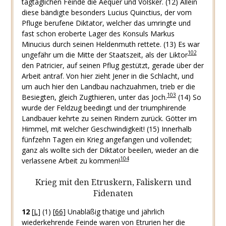
tagtäglichen Feinde die Aequer und Volsker.
(12) Allein
diese bändigte besonders Lucius Quinctius, der vom
Pfluge berufene Diktator, welcher das umringte und
fast schon eroberte Lager des Konsuls Markus
Minucius durch seinen Heldenmuth rettete.
(13) Es war
102
ungefähr um die Mitte der Staatszeit, als der Liktor
den Patricier, auf seinen Pflug gestützt, gerade über der
Arbeit antraf. Von hier zieht Jener in die Schlacht, und
um auch hier den Landbau nachzuahmen, trieb er die
103
Besiegten, gleich Zugthieren, unter das Joch.
(14) So
wurde der Feldzug beedingt und der triumphirende
Landbauer kehrte zu seinen Rindern zurück. Götter im
Himmel, mit welcher Geschwindigkeit!
(15) Innerhalb
fünfzehn Tagen ein Krieg angefangen und vollendet;
ganz als wollte sich der Diktator beeilen, wieder an die
104
verlassene Arbeit zu kommen!
Krieg mit den Etruskern, Faliskern und
Fidenaten
12
[
L
]
(1)
[
66
]
Unabläßig thätige und jährlich
wiederkehrende Feinde waren von Etrurien her die