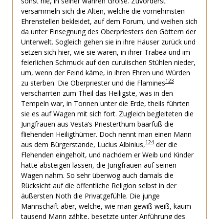
sonst nie, in seiner wahren Größe. Zuvörderst
versammeln sich die Alten, welche die vornehmsten
Ehrenstellen bekleidet, auf dem Forum, und weihen sich
da unter Einsegnung des Oberpriesters den Göttern der
Unterwelt. Sogleich gehen sie in ihre Häuser zurück und
setzen sich hier, wie sie waren, in ihrer Trabea und im
feierlichen Schmuck auf den curulischen Stühlen nieder,
um, wenn der Feind käme, in ihren Ehren und Würden
123
zu sterben. Die Oberpriester und die Flamines
verscharrten zum Theil das Heiligste, was in den
Tempeln war, in Tonnen unter die Erde, theils führten
sie es auf Wagen mit sich fort. Zugleich begleiteten die
Jungfrauen aus Vesta’s Priesterthum baarfuß die
fliehenden Heiligthümer. Doch nennt man einen Mann
124
aus dem Bürgerstande, Lucius Albinius,
der die
Flehenden eingeholt, und nachdem er Weib und Kinder
hatte absteigen lassen, die Jungfrauen auf seinen
Wagen nahm. So sehr überwog auch damals die
Rücksicht auf die öffentliche Religion selbst in der
äußersten Noth die Privatgefühle. Die junge
Mannschaft aber, welche, wie man gewiß weiß, kaum
tausend Mann zählte, besetzte unter Anführung des