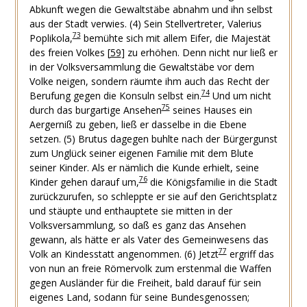
Abkunft wegen die Gewaltstäbe abnahm und ihn selbst
aus der Stadt verwies.
(4) Sein Stellvertreter, Valerius
73
Poplikola,
bemühte sich mit allem Eifer, die Majestät
des freien Volkes
[
59
]
zu erhöhen. Denn nicht nur ließ er
in der Volksversammlung die Gewaltstäbe vor dem
Volke neigen, sondern räumte ihm auch das Recht der
74
Berufung gegen die Konsuln selbst ein.
Und um nicht
75
durch das burgartige Ansehen
seines Hauses ein
Aergerniß zu geben, ließ er dasselbe in die Ebene
setzen.
(5) Brutus dagegen buhlte nach der Bürgergunst
zum Unglück seiner eigenen Familie mit dem Blute
seiner Kinder. Als er nämlich die Kunde erhielt, seine
76
Kinder gehen darauf um,
die Königsfamilie in die Stadt
zurückzurufen, so schleppte er sie auf den Gerichtsplatz
und stäupte und enthauptete sie mitten in der
Volksversammlung, so daß es ganz das Ansehen
gewann, als hätte er als Vater des Gemeinwesens das
77
Volk an Kindesstatt angenommen.
(6) Jetzt
ergriff das
von nun an freie Römervolk zum erstenmal die Waffen
gegen Ausländer für die Freiheit, bald darauf für sein
eigenes Land, sodann für seine Bundesgenossen;