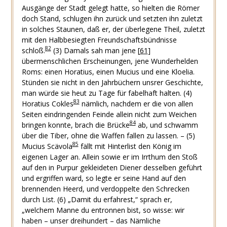
Ausgänge der Stadt gelegt hatte, so hielten die Römer
doch Stand, schlugen ihn zurück und setzten ihn zuletzt
in solches Staunen, daß er, der überlegene Theil, zuletzt
mit den Halbbesiegten Freundschaftsbündnisse
82
schloß.
(3) Damals sah man jene
[
61
]
übermenschlichen Erscheinungen, jene Wunderhelden
Roms: einen Horatius, einen Mucius und eine Kloelia.
Stünden sie nicht in den Jahrbüchern unsrer Geschichte,
man würde sie heut zu Tage für fabelhaft halten.
(4)
83
Horatius Cokles
nämlich, nachdem er die von allen
Seiten eindringenden Feinde allein nicht zum Weichen
84
bringen konnte, brach die Brücke
ab, und schwamm
über die Tiber, ohne die Waffen fallen zu lassen.
–
(5)
85
Mucius Scävola
fällt mit Hinterlist den König im
eigenen Lager an. Allein sowie er im Irrthum den Stoß
auf den in Purpur gekleideten Diener desselben geführt
und ergriffen ward, so legte er seine Hand auf den
brennenden Heerd, und verdoppelte den Schrecken
durch List.
(6) „Damit du erfahrest,“ sprach er,
„welchem Manne du entronnen bist, so wisse: wir
haben – unser dreihundert – das Nämliche