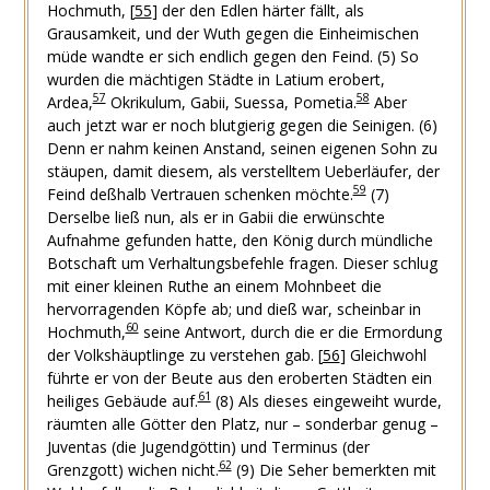
Hochmuth,
[
55
]
der den Edlen härter fällt, als
Grausamkeit, und der Wuth gegen die Einheimischen
müde wandte er sich endlich gegen den Feind.
(5) So
wurden die mächtigen Städte in Latium erobert,
57
58
Ardea,
Okrikulum, Gabii, Suessa, Pometia.
Aber
auch jetzt war er noch blutgierig gegen die Seinigen.
(6)
Denn er nahm keinen Anstand, seinen eigenen Sohn zu
stäupen, damit diesem, als verstelltem Ueberläufer, der
59
Feind deßhalb Vertrauen schenken möchte.
(7)
Derselbe ließ nun, als er in Gabii die erwünschte
Aufnahme gefunden hatte, den König durch mündliche
Botschaft um Verhaltungsbefehle fragen. Dieser schlug
mit einer kleinen Ruthe an einem Mohnbeet die
hervorragenden Köpfe ab; und dieß war, scheinbar in
60
Hochmuth,
seine Antwort, durch die er die Ermordung
der Volkshäuptlinge zu verstehen gab.
[
56
]
Gleichwohl
führte er von der Beute aus den eroberten Städten ein
61
heiliges Gebäude auf.
(8) Als dieses eingeweiht wurde,
räumten alle Götter den Platz, nur – sonderbar genug –
Juventas (die Jugendgöttin) und Terminus (der
62
Grenzgott) wichen nicht.
(9) Die Seher bemerkten mit