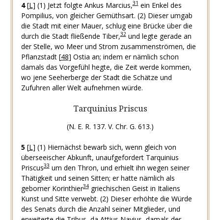
31
4
[
L
]
(1) Jetzt folgte Ankus Marcius,
ein Enkel des
Pompilius, von gleicher Gemüthsart.
(2) Dieser umgab
die Stadt mit einer Mauer, schlug eine Brücke über die
32
durch die Stadt fließende Tiber,
und legte gerade an
der Stelle, wo Meer und Strom zusammenströmen, die
Pflanzstadt
[
48
]
Ostia an; indem er nämlich schon
damals das Vorgefühl hegte, die Zeit werde kommen,
wo jene Seeherberge der Stadt die Schätze und
Zufuhren aller Welt aufnehmen würde.
Tarquinius Priscus
(N. E. R. 137. V. Chr. G. 613.)
5
[
L
]
(1) Hiernächst bewarb sich, wenn gleich von
überseeischer Abkunft, unaufgefordert Tarquinius
33
Priscus
um den Thron, und erhielt ihn wegen seiner
Thätigkeit und seinen Sitten; er hatte nämlich als
34
geborner Korinthier
griechischen Geist in Italiens
Kunst und Sitte verwebt.
(2) Dieser erhöhte die Würde
des Senats durch die Anzahl seiner Mitglieder, und
erweiterte die Tribus, da Attius Navius, damals der