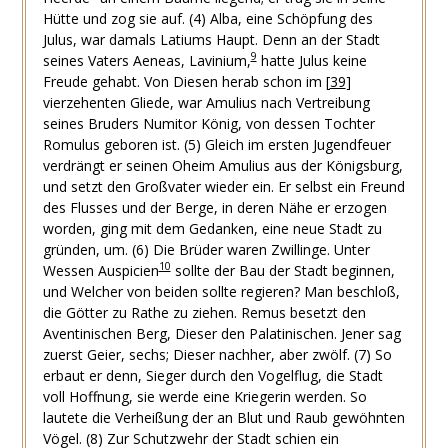
Hütte und zog sie auf.
(4) Alba, eine Schöpfung des
Julus, war damals Latiums Haupt. Denn an der Stadt
9
seines Vaters Aeneas, Lavinium,
hatte Julus keine
Freude gehabt. Von Diesen herab schon im
[
39
]
vierzehenten Gliede, war Amulius nach Vertreibung
seines Bruders Numitor König, von dessen Tochter
Romulus geboren ist.
(5) Gleich im ersten Jugendfeuer
verdrängt er seinen Oheim Amulius aus der Königsburg,
und setzt den Großvater wieder ein. Er selbst ein Freund
des Flusses und der Berge, in deren Nähe er erzogen
worden, ging mit dem Gedanken, eine neue Stadt zu
gründen, um.
(6) Die Brüder waren Zwillinge. Unter
10
Wessen Auspicien
sollte der Bau der Stadt beginnen,
und Welcher von beiden sollte regieren? Man beschloß,
die Götter zu Rathe zu ziehen. Remus besetzt den
Aventinischen Berg, Dieser den Palatinischen. Jener sag
zuerst Geier, sechs; Dieser nachher, aber zwölf.
(7) So
erbaut er denn, Sieger durch den Vogelflug, die Stadt
voll Hoffnung, sie werde eine Kriegerin werden. So
lautete die Verheißung der an Blut und Raub gewöhnten
Vögel.
(8) Zur Schutzwehr der Stadt schien ein