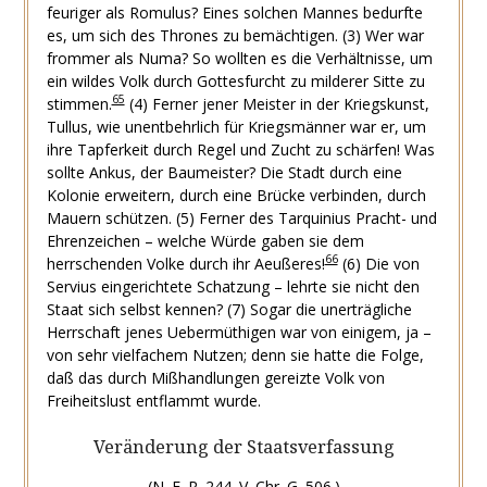
feuriger als Romulus? Eines solchen Mannes bedurfte
es, um sich des Thrones zu bemächtigen.
(3) Wer war
frommer als Numa? So wollten es die Verhältnisse, um
ein wildes Volk durch Gottesfurcht zu milderer Sitte zu
65
stimmen.
(4) Ferner jener Meister in der Kriegskunst,
Tullus, wie unentbehrlich für Kriegsmänner war er, um
ihre Tapferkeit durch Regel und Zucht zu schärfen! Was
sollte Ankus, der Baumeister? Die Stadt durch eine
Kolonie erweitern, durch eine Brücke verbinden, durch
Mauern schützen.
(5) Ferner des Tarquinius Pracht- und
Ehrenzeichen – welche Würde gaben sie dem
66
herrschenden Volke durch ihr Aeußeres!
(6) Die von
Servius eingerichtete Schatzung – lehrte sie nicht den
Staat sich selbst kennen?
(7) Sogar die unerträgliche
Herrschaft jenes Uebermüthigen war von einigem, ja –
von sehr vielfachem Nutzen; denn sie hatte die Folge,
daß das durch Mißhandlungen gereizte Volk von
Freiheitslust entflammt wurde.
Veränderung der Staatsverfassung
(N. E. R. 244. V. Chr. G. 506.)