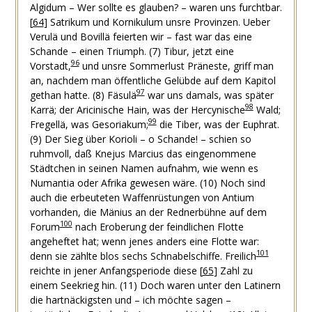
Algidum – Wer sollte es glauben? – waren uns furchtbar.
[
64
]
Satrikum und Kornikulum unsre Provinzen. Ueber
Verulä und Bovillä feierten wir – fast war das eine
Schande – einen Triumph.
(7) Tibur, jetzt eine
96
Vorstadt,
und unsre Sommerlust Präneste, griff man
an, nachdem man öffentliche Gelübde auf dem Kapitol
97
gethan hatte.
(8) Fäsulä
war uns damals, was später
98
Karrä; der Aricinische Hain, was der Hercynische
Wald;
99
Fregellä, was Gesoriakum;
die Tiber, was der Euphrat.
(9) Der Sieg über Korioli – o Schande! – schien so
ruhmvoll, daß Knejus Marcius das eingenommene
Städtchen in seinen Namen aufnahm, wie wenn es
Numantia oder Afrika gewesen wäre.
(10) Noch sind
auch die erbeuteten Waffenrüstungen von Antium
vorhanden, die Mänius an der Rednerbühne auf dem
100
Forum
nach Eroberung der feindlichen Flotte
angeheftet hat; wenn jenes anders eine Flotte war:
101
denn sie zählte blos sechs Schnabelschiffe. Freilich
reichte in jener Anfangsperiode diese
[
65
]
Zahl zu
einem Seekrieg hin.
(11) Doch waren unter den Latinern
die hartnäckigsten und – ich möchte sagen –