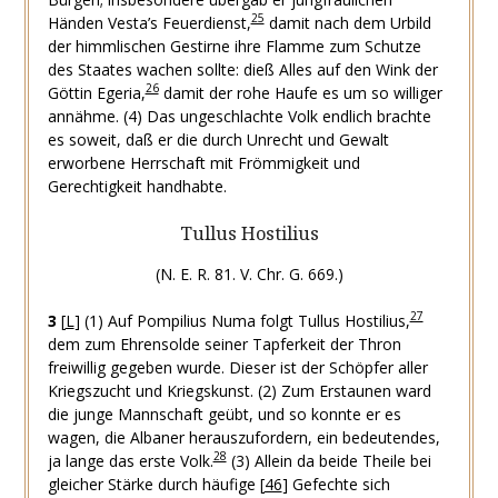
25
Händen Vesta’s Feuerdienst,
damit nach dem Urbild
der himmlischen Gestirne ihre Flamme zum Schutze
des Staates wachen sollte: dieß Alles auf den Wink der
26
Göttin Egeria,
damit der rohe Haufe es um so williger
annähme.
(4) Das ungeschlachte Volk endlich brachte
es soweit, daß er die durch Unrecht und Gewalt
erworbene Herrschaft mit Frömmigkeit und
Gerechtigkeit handhabte.
Tullus Hostilius
(N. E. R. 81. V. Chr. G. 669.)
27
3
[
L
]
(1) Auf Pompilius Numa folgt Tullus Hostilius,
dem zum Ehrensolde seiner Tapferkeit der Thron
freiwillig gegeben wurde. Dieser ist der Schöpfer aller
Kriegszucht und Kriegskunst.
(2) Zum Erstaunen ward
die junge Mannschaft geübt, und so konnte er es
wagen, die Albaner herauszufordern, ein bedeutendes,
28
ja lange das erste Volk.
(3) Allein da beide Theile bei
gleicher Stärke durch häufige
[
46
]
Gefechte sich