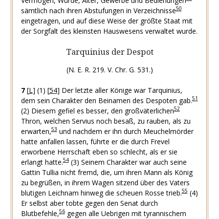
Vermögen, Würde, Alter, Gewerbe und Bedienungen
50
sämtlich nach ihren Abstufungen in Verzeichnisse
eingetragen, und auf diese Weise der größte Staat mit
der Sorgfalt des kleinsten Hauswesens verwaltet wurde.
Tarquinius der Despot
(N. E. R. 219. V. Chr. G. 531.)
7
[
L
]
(1)
[
54
]
Der letzte aller Könige war Tarquinius,
51
dem sein Charakter den Beinamen des Despoten gab.
52
(2) Diesem gefiel es besser, den großväterlichen
Thron, welchen Servius noch besaß, zu rauben, als zu
53
erwarten,
und nachdem er ihn durch Meuchelmörder
hatte anfallen lassen, führte er die durch Frevel
erworbene Herrschaft eben so schlecht, als er sie
54
erlangt hatte.
(3) Seinem Charakter war auch seine
Gattin Tullia nicht fremd, die, um ihren Mann als König
zu begrüßen, in ihrem Wagen sitzend über des Vaters
55
blutigen Leichnam hinweg die scheuen Rosse trieb.
(4)
Er selbst aber tobte gegen den Senat durch
56
Blutbefehle,
gegen alle Uebrigen mit tyrannischem