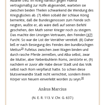
Albaner treu. Im Krieg nämlich gegen Fidenä
vertragsmäßig zur Hülfe abgesendet, warteten sie
zwischen beiden Theilen schwankend die Wendung des
Kriegsglückes ab.
(7) Allein sobald der schlaue König
bemerkte, daß die Bundesgenossen zum Feinde sich
neigten, wußte er, als wäre dieß auf seinen Befehl
geschehen, den Muth seiner Krieger noch zu steigern.
Das machte den Unsrigen Vertrauen, den Feinden
[
47
]
Furcht. So war die List der Verräther vereitelt.
(8) Daher
ließ er nach Besiegung des Feindes den bundbrüchigen
29
Mettus
Fufetius zwischen zwei Wagen binden und
durch rasche Pferde zerreißen, und Alba selbst, zwar
die Mutter, aber Nebenbuhlerin Roms, zerstörte er,
(9)
nachdem er zuvor alle Habe dieser Stadt und das Volk
selbst nach Rom verpflanzt hatte. So schien diese
blutsverwandte Stadt nicht vernichtet, sondern ihrem
30
Körper von Neuem einverleibt worden zu seyn.
Ankus Marcius
(N. E. R. 113. V. Chr. G. 637.)