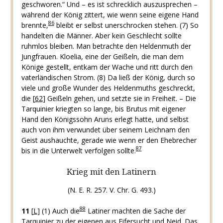
geschworen.“ Und – es ist schrecklich auszusprechen –
während der König zittert, wie wenn seine eigene Hand
86
brennte,
bleibt er selbst unerschrocken stehen.
(7) So
handelten die Männer. Aber kein Geschlecht sollte
ruhmlos bleiben. Man betrachte den Heldenmuth der
Jungfrauen. Kloelia, eine der Geißeln, die man dem
Könige gestellt, entkam der Wache und ritt durch den
vaterländischen Strom.
(8) Da ließ der König, durch so
viele und große Wunder des Heldenmuths geschreckt,
die
[
62
]
Geißeln gehen, und setzte sie in Freiheit. – Die
Tarquinier kriegten so lange, bis Brutus mit eigener
Hand den Königssohn Aruns erlegt hatte, und selbst
auch von ihm verwundet über seinem Leichnam den
Geist aushauchte, gerade wie wenn er den Ehebrecher
87
bis in die Unterwelt verfolgen sollte.
Krieg mit den Latinern
(N. E. R. 257. V. Chr. G. 493.)
88
11
[
L
]
(1) Auch die
Latiner machten die Sache der
Tarquinier zu der eigenen aus Eifersucht und Neid. Das