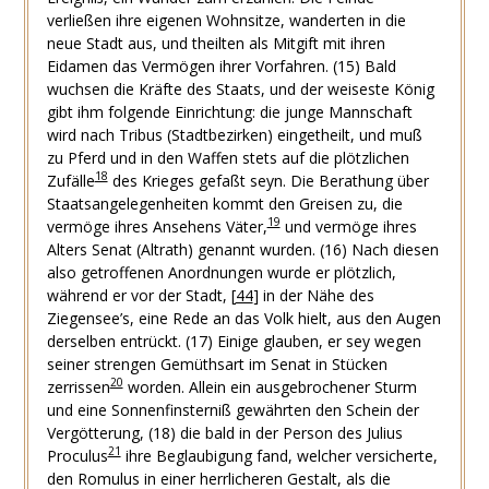
verließen ihre eigenen Wohnsitze, wanderten in die
neue Stadt aus, und theilten als Mitgift mit ihren
Eidamen das Vermögen ihrer Vorfahren.
(15) Bald
wuchsen die Kräfte des Staats, und der weiseste König
gibt ihm folgende Einrichtung: die junge Mannschaft
wird nach Tribus (Stadtbezirken) eingetheilt, und muß
zu Pferd und in den Waffen stets auf die plötzlichen
18
Zufälle
des Krieges gefaßt seyn. Die Berathung über
Staatsangelegenheiten kommt den Greisen zu, die
19
vermöge ihres Ansehens Väter,
und vermöge ihres
Alters Senat (Altrath) genannt wurden.
(16) Nach diesen
also getroffenen Anordnungen wurde er plötzlich,
während er vor der Stadt,
[
44
]
in der Nähe des
Ziegensee’s, eine Rede an das Volk hielt, aus den Augen
derselben entrückt.
(17) Einige glauben, er sey wegen
seiner strengen Gemüthsart im Senat in Stücken
20
zerrissen
worden. Allein ein ausgebrochener Sturm
und eine Sonnenfinsterniß gewährten den Schein der
Vergötterung,
(18) die bald in der Person des Julius
21
Proculus
ihre Beglaubigung fand, welcher versicherte,
den Romulus in einer herrlicheren Gestalt, als die