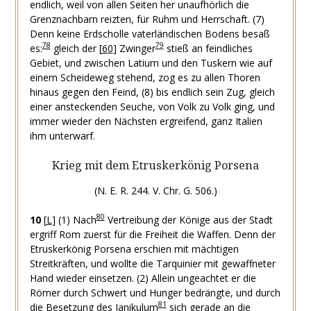
endlich, weil von allen Seiten her unaufhörlich die
Grenznachbarn reizten, für Ruhm und Herrschaft.
(7)
Denn keine Erdscholle vaterländischen Bodens besaß
78
79
es:
gleich der
[
60
]
Zwinger
stieß an feindliches
Gebiet, und zwischen Latium und den Tuskern wie auf
einem Scheideweg stehend, zog es zu allen Thoren
hinaus gegen den Feind,
(8) bis endlich sein Zug, gleich
einer ansteckenden Seuche, von Volk zu Volk ging, und
immer wieder den Nächsten ergreifend, ganz Italien
ihm unterwarf.
Krieg mit dem Etruskerkönig Porsena
(N. E. R. 244. V. Chr. G. 506.)
80
10
[
L
]
(1) Nach
Vertreibung der Könige aus der Stadt
ergriff Rom zuerst für die Freiheit die Waffen. Denn der
Etruskerkönig Porsena erschien mit mächtigen
Streitkräften, und wollte die Tarquinier mit gewaffneter
Hand wieder einsetzen.
(2) Allein ungeachtet er die
Römer durch Schwert und Hunger bedrängte, und durch
81
die Besetzung des Janikulum
sich gerade an die