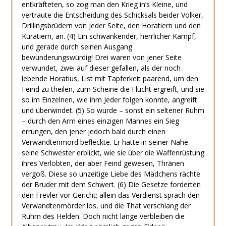
entkräfteten, so zog man den Krieg in’s Kleine, und
vertraute die Entscheidung des Schicksals beider Völker,
Drillingsbrüdern von jeder Seite, den Horatiern und den
Kuratiern, an.
(4) Ein schwankender, herrlicher Kampf,
und gerade durch seinen Ausgang
bewunderungswürdig! Drei waren von jener Seite
verwundet, zwei auf dieser gefallen, als der noch
lebende Horatius, List mit Tapferkeit paarend, um den
Feind zu theilen, zum Scheine die Flucht ergreift, und sie
so im Einzelnen, wie ihm Jeder folgen konnte, angreift
und überwindet.
(5) So wurde – sonst ein seltener Ruhm
– durch den Arm eines einzigen Mannes ein Sieg
errungen, den jener jedoch bald durch einen
Verwandtenmord befleckte. Er hatte in seiner Nähe
seine Schwester erblickt, wie sie über die Waffenrüstung
ihres Verlobten, der aber Feind gewesen, Thränen
vergoß. Diese so unzeitige Liebe des Mädchens rächte
der Bruder mit dem Schwert.
(6) Die Gesetze forderten
den Frevler vor Gericht; allein das Verdienst sprach den
Verwandtenmörder los, und die That verschlang der
Ruhm des Helden. Doch nicht lange verbleiben die