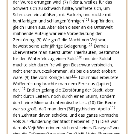
der Würde errungen wird.
(7) Fidenä, weil es für das
Schwert sich zu schwach fühlte, waffnete sich, um
Schrecken einzuflößen, mit Fackeln, und rückte mit
108
buntfarbigen und schlangenförmigen
Kopfbinden,
gleich Furien aus. Aber eben dieser an die Unterwelt
mahnende Aufzug war eine Vorbedeutung der
Zerstörung.
(8) Wie groß die Macht von Veji war,
109
beweist seine zehnjährige Belagerung.
Damals
überwinterte man zuerst unter Thierhäuten, bestimmte
110
für den Winterfeldzug einen Sold,
und der Soldat
machte sich durch freiwilligen Eidschwur verbindlich,
nicht eher zurückzukommen, als bis die Stadt erobert
111
wäre.
(9) Die vom Könige Lars
Tolumnius erbeutete
Waffenrüstung brachte man dem Feretrius (Jupiter)
112
dar.
Endlich gelang die Zerstörung der Stadt, aber
nicht durch Leitern, noch durch einen Sturm, sondern
durch eine Mine und unterirdische List.
(10) Die Beute
113
war so groß, daß man dem
[
68
]
pythischen Apollo
den Zehnten davon schickte, und das ganze Römische
Volk zur Plünderung der Stadt herbeirief.
(11) Dieß war
damals Veji: Wer erinnert sich erst seines Daseyns? wo
sind die Trümmer? wo eine Spur? Mit Mühe überzeugen