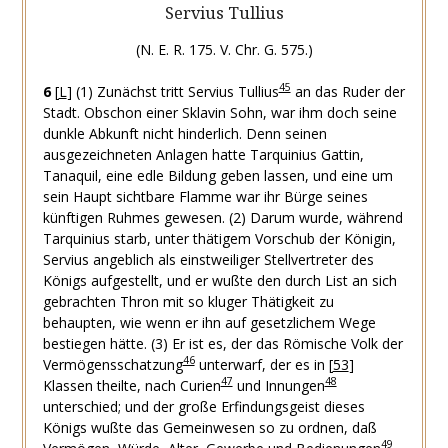
Servius Tullius
(N. E. R. 175. V. Chr. G. 575.)
45
6
[
L
]
(1) Zunächst tritt Servius Tullius
an das Ruder der
Stadt. Obschon einer Sklavin Sohn, war ihm doch seine
dunkle Abkunft nicht hinderlich. Denn seinen
ausgezeichneten Anlagen hatte Tarquinius Gattin,
Tanaquil, eine edle Bildung geben lassen, und eine um
sein Haupt sichtbare Flamme war ihr Bürge seines
künftigen Ruhmes gewesen.
(2) Darum wurde, während
Tarquinius starb, unter thätigem Vorschub der Königin,
Servius angeblich als einstweiliger Stellvertreter des
Königs aufgestellt, und er wußte den durch List an sich
gebrachten Thron mit so kluger Thätigkeit zu
behaupten, wie wenn er ihn auf gesetzlichem Wege
bestiegen hätte.
(3) Er ist es, der das Römische Volk der
46
Vermögensschatzung
unterwarf, der es in
[
53
]
47
48
Klassen theilte, nach Curien
und Innungen
unterschied; und der große Erfindungsgeist dieses
Königs wußte das Gemeinwesen so zu ordnen, daß
49