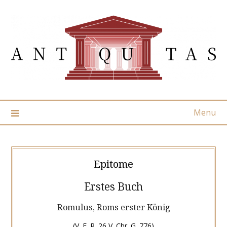
Skip
to
content
Menu
Epitome
Erstes Buch
Romulus, Roms erster König
(V. E. R. 26 V. Chr. G. 776)