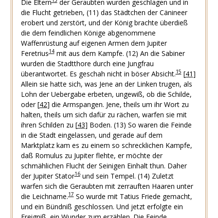
13
Die Eltern
der Geraubten wurden geschlagen und in
die Flucht getrieben,
(11) das Städtchen der Cänineer
erobert und zerstört, und der König brachte überdieß
die dem feindlichen Könige abgenommene
Waffenrüstung auf eigenen Armen dem Jupiter
14
Feretrius
mit aus dem Kampfe.
(12) An die Sabiner
wurden die Stadtthore durch eine Jungfrau
15
überantwortet. Es geschah nicht in böser Absicht.
[
41
]
Allein sie hatte sich, was Jene an der Linken trugen, als
Lohn der Uebergabe erbeten, ungewiß, ob die Schilde,
oder
[
42
]
die Armspangen. Jene, theils um ihr Wort zu
halten, theils um sich dafür zu rächen, warfen sie mit
ihren Schilden zu
[
43
]
Boden.
(13) So waren die Feinde
in die Stadt eingelassen, und gerade auf dem
Marktplatz kam es zu einem so schrecklichen Kampfe,
daß Romulus zu Jupiter flehte, er möchte der
schmählichen Flucht der Seinigen Einhalt thun. Daher
16
der Jupiter Stator
und sein Tempel.
(14) Zuletzt
warfen sich die Geraubten mit zerrauften Haaren unter
17
die Leichname.
So wurde mit Tatius Friede gemacht,
und ein Bündniß geschlossen. Und jetzt erfolgte ein
Ereigniß, ein Wunder zum erzählen. Die Feinde