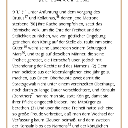
9
[
L
]
(1) Unter Anführung und dem Vorgang des
67
68
Brutus
und Kollatinus,
denen jene Matrone
sterbend
[
58
]
ihre Rache anempfohlen, setzt das
Römische Volk, um die Ehre der Freiheit und der
Sittlichkeit zu rächen, wie von göttlicher Eingebung
getrieben, den König auf der Stelle ab, raubt ihm seine
69
Güter,
weiht seine Ländereien seinem Schutzgott
70
Mars
, und trägt auf dieselben Männer, die seine
Freiheit gerettet, die Herrschaft über, jedoch mit
Veränderung der Rechte und des Namens.
(2) Denn
man beliebte aus der lebenslänglichen eine jährige zu
machen, aus Einem Oberhaupte zwei; damit die
Staatsgewalt nicht unter einem vereinzelten Oberhaupt,
noch durch zu lange Dauer verschlechtere, und Konsuln
71
(Berather)
nannte man sie, statt Könige, damit sie
ihrer Pflicht eingedenk blieben, ihre Mitbürger zu
berathen.
(3) Und über die neue Freiheit hatte sich eine
so große Freude verbreitet, daß man dem Wechsel der
Verfassung kaum Glauben beimaß, und dem zweiten
72
der Konsuln blos des Namens
und der königlichen