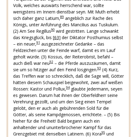
Volk, welches auswärts herrschend war, sollte
wenigstens im Innern dienstbar seyn. Mit Muth erhebt
89
sich daher ganz Latium,
angeblich zur Rache des
Königs, unter Anführung des Mancilius aus Tuskulum.
90
(2) Am See Regillus
wird gestritten. Lange schwankt
das Kriegsglück, bis
[
63
]
der Diktator Posthumius selbst
91
– ein neuer,
ausgezeichneter Gedanke – das
Feldzeichen unter die Feinde warf, damit es im Lauf
geholt würde.
(3) Kossus, der Reiterobrist, befahl –
92
auch dieß war neu
– die Pferde auszuzäumen, damit
93
sie um so hitziger auf den Feind losgingen.
(4) Kurz,
das Treffen war so schrecklich, daß die Sage will, Götter
hätten diesem Schauspiel beigewohnt, zwei auf weißen
94
Rossen: Kastor und Pollux,
glaubte Jedermann, seyen
es gewesen. Darum hat ihnen der Oberfeldherr seine
Verehrung gezollt, und um den Sieg einen Tempel
gelobt, den er auch als gebührenden Sold für die
Götter, als seine Kampdgenossen, errichtete.
–
(5) Bis
hieher für die Freiheit! Bald begann auch ein
anhaltender und ununterbrochener Kampf für das
95
Grenzgebiet mit denselben Latinern.
(6) Kora
und