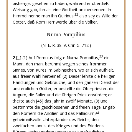
bisherige, gesehen zu haben, während er überdieß
Weisung gab, ihn als eine Gottheit anzuerkennen. Im
22
Himmel nenne man ihn Quirinus;
also sey es Wille der
Götter, daß Rom Herr werde über die Völker.
Numa Pompilius
(N. E. R. 38. V. Chr. G. 712.)
23
2
[
L
]
(1) Auf Romulus folgte Numa Pompilius,
ein
Mann, den man, berühmt wegen seines frommen
Sinnes, von Kures im Sabinischen, wo er sich aufhielt,
aus freier Wahl herbeirief.
(2) Dieser lehrte die heiligen
Handlungen und Gebräuche, und den ganzen Dienst der
unsterblichen Götter; er bestellte die Oberpriester, die
Augurn, die Salier und die übrigen Priesterwürden; er
theilte auch
[
45
]
das Jahr in zwölf Monate,
(3) und
bestimmte die geschlossenen und freien Tage. Er gab
24
den Römern die Ancilien und das Palladium,
geheimnißvolle Unterpfänder des Reichs; den
zweifachen Janus, des Krieges und des Friedens
Bürgen; insbesondere übergab er jungfräulichen