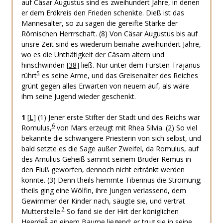
auf Cäsar Augustus sind es zweihundert Jahre, in denen
er dem Erdkreis den Frieden schenkte. Dieß ist das
Mannesalter, so zu sagen die gereifte Stärke der
Römischen Herrrschaft.
(8) Von Cäsar Augustus bis auf
unsre Zeit sind es wiederum beinahe zweihundert Jahre,
wo es die Unthätigkeit der Cäsarn altern und
hinschwinden
[
38
]
ließ. Nur unter dem Fürsten Trajanus
5
rührt
es seine Arme, und das Greisenalter des Reiches
grünt gegen alles Erwarten von neuem auf, als wäre
ihm seine Jugend wieder geschenkt.
1
[
L
]
(1) Jener erste Stifter der Stadt und des Reichs war
6
Romulus,
von Mars erzeugt mit Rhea Silvia.
(2) So viel
bekannte die schwangere Priesterin von sich selbst, und
bald setzte es die Sage außer Zweifel, da Romulus, auf
des Amulius Geheiß sammt seinem Bruder Remus in
den Fluß geworfen, dennoch nicht ertränkt werden
konnte.
(3) Denn theils hemmte Tiberinus die Strömung;
theils ging eine Wölfin, ihre Jungen verlassend, dem
Gewimmer der Kinder nach, säugte sie, und vertrat
7
Mutterstelle.
So fand sie der Hirt der königlichen
8
Heerde
an einem Baume liegend; er trug sie in seine