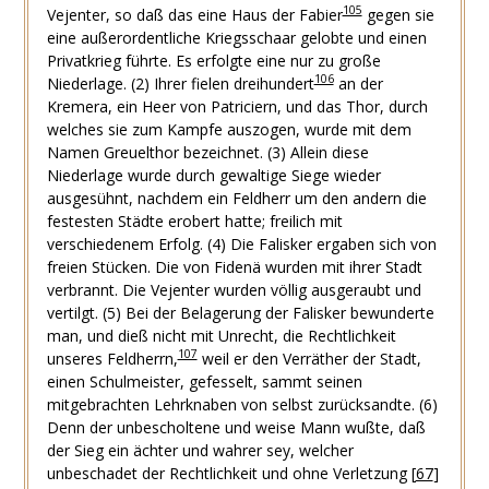
105
Vejenter, so daß das eine Haus der Fabier
gegen sie
eine außerordentliche Kriegsschaar gelobte und einen
Privatkrieg führte. Es erfolgte eine nur zu große
106
Niederlage.
(2) Ihrer fielen dreihundert
an der
Kremera, ein Heer von Patriciern, und das Thor, durch
welches sie zum Kampfe auszogen, wurde mit dem
Namen Greuelthor bezeichnet.
(3) Allein diese
Niederlage wurde durch gewaltige Siege wieder
ausgesühnt, nachdem ein Feldherr um den andern die
festesten Städte erobert hatte; freilich mit
verschiedenem Erfolg.
(4) Die Falisker ergaben sich von
freien Stücken. Die von Fidenä wurden mit ihrer Stadt
verbrannt. Die Vejenter wurden völlig ausgeraubt und
vertilgt.
(5) Bei der Belagerung der Falisker bewunderte
man, und dieß nicht mit Unrecht, die Rechtlichkeit
107
unseres Feldherrn,
weil er den Verräther der Stadt,
einen Schulmeister, gefesselt, sammt seinen
mitgebrachten Lehrknaben von selbst zurücksandte.
(6)
Denn der unbescholtene und weise Mann wußte, daß
der Sieg ein ächter und wahrer sey, welcher
unbeschadet der Rechtlichkeit und ohne Verletzung
[
67
]