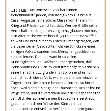
[
L
]
(1)
[
36
]
Das Römische Volk hat binnen
1
siebenhundert
Jahren, von König Romulus bis auf
Cäsar Augustus, eine solche Masse von Thaten im
Krieg und Frieden verrichtet, daß, Wer die Größe seiner
Herrschaft mit den Jahren vergleicht, glauben möchte,
sein Alter reiche weiter hinauf.
(2) Es hat seine Waffen
so weit und breit auf dem Erdkreis umhergetragen, daß
die Leser seiner Geschichte nicht die Schicksale eines
einzigen Volkes, sondern des Menschengeschlechtes
kennen lernen. Denn es ward in so vielen
Mühseligkeiten und Gefahren umhergetrieben, daß
Heldenmuth und Glück im Wettstreit begriffen schienen,
seine Herrschaft zu gründen.
(3) So lohnend es nun
aber ist, auch dieses Volk, wie andere, in den einzelnen
Zügen seiner Geschichte kennen zu lernen, so bin ich
doch, weil hier die Menge der Thatsachen sich selbst im
Wege steht, und die Verschiedenheit der Begebenheiten
den Blick des aufmerksamen Beobachters zerstreut,
gesonnen, nach der Weise des Künstlers, der
Länderabrisse entwirft, zu verfahren, und sein ganzes