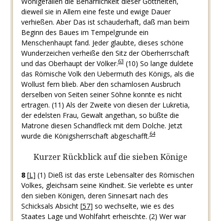
Wohlgefallen die Beharrlichkeit dieser Gottheiten,
dieweil sie in Allem eine feste und ewige Dauer
verhießen. Aber Das ist schauderhaft, daß man beim
Beginn des Baues im Tempelgrunde ein
Menschenhaupt fand. Jeder glaubte, dieses schöne
Wunderzeichen verheiße den Sitz der Oberherrschaft
63
und das Oberhaupt der Völker.
(10) So lange duldete
das Römische Volk den Uebermuth des Königs, als die
Wollust fern blieb. Aber den schamlosen Ausbruch
derselben von Seiten seiner Söhne konnte es nicht
ertragen.
(11) Als der Zweite von diesen der Lukretia,
der edelsten Frau, Gewalt angethan, so büßte die
Matrone diesen Schandfleck mit dem Dolche. Jetzt
64
wurde die Königsherrschaft abgeschafft.
Kurzer Rückblick auf die sieben Könige
8
[
L
]
(1) Dieß ist das erste Lebensalter des Römischen
Volkes, gleichsam seine Kindheit. Sie verlebte es unter
den sieben Königen, deren Sinnesart nach des
Schicksals Absicht
[
57
]
so wechselte, wie es des
Staates Lage und Wohlfahrt erheischte.
(2) Wer war