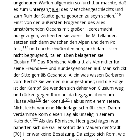
ungeheuren Waffen allgemein so furchtbar machte, daß
es zum Untergang
[
69
]
des Menschengeschlechts und
116
zum Ruin der Städte ganz geboren zu seyn schien.
Einst von den äußersten Erdgrenzen des alles
umströmenden Oceans mit großer Heeresmacht
ausgezogen, verheerten sie zuerst die Mittelländer,
setzten sich dann zwischen den Alpen und dem Po
117
fest,
und durchschwärmten nun, auch damit sich
nicht begnügend, Italien. Eben belagerten sie
118
Clusium.
Das Römische Volk tritt als Vermittler für
119
seine Freunde
und Bundesgenossen auf. Man schickt
der Sitte gemäß Gesandte. Allein was wissen Barbaren
vom Recht? Sie werden nur ungestümer; und die Folge
ist der Kampf. Sie wenden sich daher von Clusium weg,
und rücken gegen Rom an: da begegnet ihnen am
120
121
Flusse Allia
der Konsul
Fabius mit einem Heere.
Nicht leicht war eine Niederlage schmählicher. Darum
verdammte Rom diesen Tag als unselig in seinem
122
Kalender.
Als das Römische Heer geschlagen war,
näherten sich die Gallier sofort den Mauern der Stadt.
[
70
]
Hier war keine Besatzung. Da zeigte sich Rom, wie