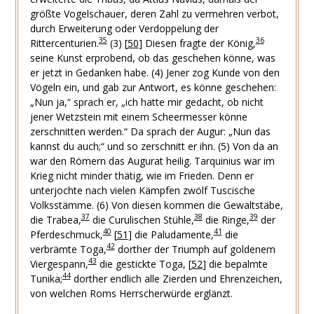
größte Vogelschauer, deren Zahl zu vermehren verbot,
durch Erweiterung oder Verdoppelung der
35
36
Rittercenturien.
(3)
[
50
]
Diesen fragte der König,
seine Kunst erprobend, ob das geschehen könne, was
er jetzt in Gedanken habe.
(4) Jener zog Kunde von den
Vögeln ein, und gab zur Antwort, es könne geschehen:
„Nun ja,“ sprach er, „ich hatte mir gedacht, ob nicht
jener Wetzstein mit einem Scheermesser könne
zerschnitten werden.“ Da sprach der Augur: „Nun das
kannst du auch;“ und so zerschnitt er ihn.
(5) Von da an
war den Römern das Augurat heilig. Tarquinius war im
Krieg nicht minder thätig, wie im Frieden. Denn er
unterjochte nach vielen Kämpfen zwölf Tuscische
Volksstämme.
(6) Von diesen kommen die Gewaltstäbe,
37
38
39
die Trabea,
die Curulischen Stühle,
die Ringe,
der
40
41
Pferdeschmuck,
[
51
]
die Paludamente,
die
42
verbrämte Toga,
dorther der Triumph auf goldenem
43
Viergespann,
die gestickte Toga,
[
52
]
die bepalmte
44
Tunika;
dorther endlich alle Zierden und Ehrenzeichen,
von welchen Roms Herrscherwürde erglänzt.