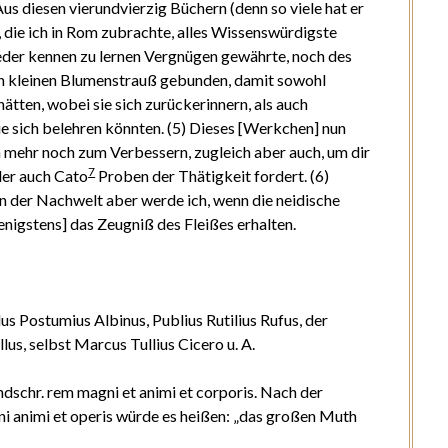
us diesen vierundvierzig Büchern (denn so viele hat er
die ich in Rom zubrachte, alles Wissenswürdigste
der kennen zu lernen Vergnügen gewährte, noch des
en kleinen Blumenstrauß gebunden, damit sowohl
hätten, wobei sie sich zurückerinnern, als auch
sie sich belehren könnten. (5) Dieses [Werkchen] nun
 mehr noch zum Verbessern, zugleich aber auch, um dir
7
er auch Cato
Proben der Thätigkeit fordert. (6)
n der Nachwelt aber werde ich, wenn die neidische
nigstens] das Zeugniß des Fleißes erhalten.
us Postumius Albinus, Publius Rutilius Rufus, der
llus, selbst Marcus Tullius Cicero u. A.
ndschr.
rem magni et animi et corporis
. Nach der
i animi et operis
würde es heißen: „das großen Muth