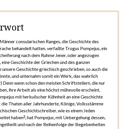
rwort
t Männer consularischen Ranges, die Geschichte des
prache behandelt hatten, verfaßte Trogus Pompejus, ein
cheiferung nach dem Ruhme Jener, oder angezogen
, eine Geschichte der Griechen und des ganzen
ie unsere Geschichte griechisch geschrieben, so auch die
könnte, und unternahm somit ein Werk, das wahrlich
2) Denn wenn schon den meisten Schriftstellern, die nur
en, ihre Arbeit als eine höchst mühevolle erscheint,
mpejus mit herkulischer Kühnheit an eine Geschichte
 die Thaten aller Jahrhunderte, Könige, Volksstämme
echischen Geschichtschreiber, wie es einem Jeden
3
beitet haben
, hat Pompejus, mit Uebergehung dessen,
ingetheilt und nach der Reihenfolge der Begebenheiten