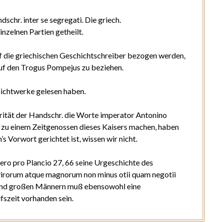
ndschr.
inter se segregati
. Die griech.
nzelnen Partien getheilt.
 die griechischen Geschichtschreiber bezogen werden,
auf den Trogus Pompejus zu beziehen.
ichtwerke gelesen haben.
rität der Handschr. die Worte
imp
e
rator Antonino
s zu einem Zeitgenossen dieses Kaisers machen, haben
’s Vorwort gerichtet ist, wissen wir nicht.
ero pro Plancio
27, 66 seine Urgeschichte des
virorum atque magnorum non minus otii quam negotii
n und großen Männern muß ebensowohl eine
fszeit vorhanden sein.