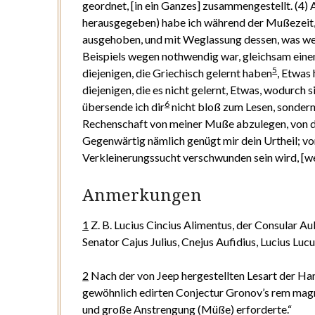
geordnet, [in ein Ganzes] zusammengestellt. (4) A
herausgegeben) habe ich während der Mußezeit, 
ausgehoben, und mit Weglassung dessen, was we
Beispiels wegen nothwendig war, gleichsam ein
5
diejenigen, die Griechisch gelernt haben
, Etwas 
diejenigen, die es nicht gelernt, Etwas, wodurch 
6
übersende ich dir
nicht bloß zum Lesen, sondern
Rechenschaft von meiner Muße abzulegen, von d
Gegenwärtig nämlich genügt mir dein Urtheil; vo
Verkleinerungssucht verschwunden sein wird, [we
Anmerkungen
1
Z. B. Lucius Cincius Alimentus, der Consular Aul
Senator Cajus Julius, Cnejus Aufidius, Lucius Lucu
2
Nach der von Jeep hergestellten Lesart der Ha
gewöhnlich edirten Conjectur Gronov’s
rem magn
und große Anstrengung (Müße) erforderte.“