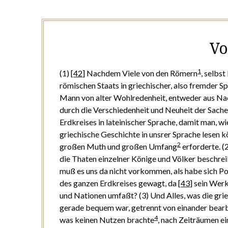
Vo
1
(1)
[
42
]
Nachdem Viele von den Römern
, selbs
römischen Staats in griechischer, also fremder S
Mann von alter Wohlredenheit, entweder aus Na
durch die Verschiedenheit und Neuheit der Sache
Erdkreises in lateinischer Sprache, damit man, w
griechische Geschichte in unsrer Sprache lesen 
2
großen Muth und großen Umfang
erforderte. (
die Thaten einzelner Könige und Völker beschreib
muß es uns da nicht vorkommen, als habe sich Po
des ganzen Erdkreises gewagt, da
[
43
]
sein Werk
und Nationen umfaßt? (3) Und Alles, was die gri
gerade bequem war, getrennt von einander bear
4
was keinen Nutzen brachte
, nach Zeiträumen e