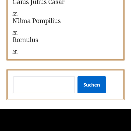
Gaius Julius Cäsar
(2)
NUma Pompilius
(3)
Romulus
(4)
SUCHEN
Suchen