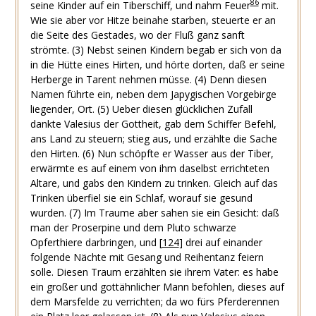
86
seine Kinder auf ein Tiberschiff, und nahm Feuer
mit.
Wie sie aber vor Hitze beinahe starben, steuerte er an
die Seite des Gestades, wo der Fluß ganz sanft
strömte.
(3) Nebst seinen Kindern begab er sich von da
in die Hütte eines Hirten, und hörte dorten, daß er seine
Herberge in Tarent nehmen müsse.
(4) Denn diesen
Namen führte ein, neben dem Japygischen Vorgebirge
liegender, Ort.
(5) Ueber diesen glücklichen Zufall
dankte Valesius der Gottheit, gab dem Schiffer Befehl,
ans Land zu steuern; stieg aus, und erzählte die Sache
den Hirten.
(6) Nun schöpfte er Wasser aus der Tiber,
erwärmte es auf einem von ihm daselbst errichteten
Altare, und gabs den Kindern zu trinken. Gleich auf das
Trinken überfiel sie ein Schlaf, worauf sie gesund
wurden.
(7) Im Traume aber sahen sie ein Gesicht: daß
man der Proserpine und dem Pluto schwarze
Opferthiere darbringen, und
[
124
]
drei auf einander
folgende Nächte mit Gesang und Reihentanz feiern
solle. Diesen Traum erzählten sie ihrem Vater: es habe
ein großer und gottähnlicher Mann befohlen, dieses auf
dem Marsfelde zu verrichten; da wo fürs Pferderennen