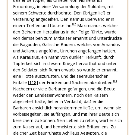
daß er den Aper, als Urheber von Numerianus
Ermordung, in einer Versammlung der Soldaten, mit
seinem Schwerte durchbohrte. Den übrigen ließ er
Verzeihung angedeihen. Den Karinus überwand er in
82
einem Treffen und tödtete ihn.
Maximianus, welcher
den Beinamen Herculianus in der Folge führte, wurde
von demselben zum Mitkaiser ernannt und unterdrückte
die Bagauden, Gallische Bauern, welche, von Amandus
und Aelianus angeführt, Unruhen angefangen hatten.
Als Karausius, ein Mann von dunkler Herkunft, durch
Tapferkeit sich in diesem Kriege hervorthat und unter
den Soldaten sich Ruhm erwarb, so wurde er ernannt,
eine Flotte auszurüsten, und die seeräuberischen
83
Einfälle
[
118
]
der Franken und Sachsen abzutreiben.
Nachdem er viele Barbaren gefangen, und die Beute
weder den Landeseinwohnern, noch den Kaisern
abgeliefert hatte, fiel er in Verdacht, daß er die
Barbaren absichtlich herankommen ließe, um, wenn sie
vorbeisegelten, sie auffangen, und mit ihrer Beute sich
bereichern zu können. Sein Leben zu retten, warf er sich
zum Kaiser auf, und bemeisterte sich Britanniens. Zu
gleicher Zeit beunruhigte Achilleus Aegypten, die