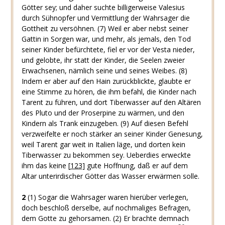
Götter sey; und daher suchte billigerweise Valesius
durch Sühnopfer und Vermittlung der Wahrsager die
Gottheit zu versöhnen.
(7) Weil er aber nebst seiner
Gattin in Sorgen war, und mehr, als jemals, den Tod
seiner Kinder befürchtete, fiel er vor der Vesta nieder,
und gelobte, ihr statt der Kinder, die Seelen zweier
Erwachsenen, nämlich seine und seines Weibes.
(8)
Indem er aber auf den Hain zurückblickte, glaubte er
eine Stimme zu hören, die ihm befahl, die Kinder nach
Tarent zu führen, und dort Tiberwasser auf den Altären
des Pluto und der Proserpine zu wärmen, und den
Kindern als Trank einzugeben.
(9) Auf diesen Befehl
verzweifelte er noch stärker an seiner Kinder Genesung,
weil Tarent gar weit in Italien läge, und dorten kein
Tiberwasser zu bekommen sey. Ueberdies erweckte
ihm das keine
[
123
]
gute Hoffnung, daß er auf dem
Altar unterirdischer Götter das Wasser erwärmen solle.
2
(1) Sogar die Wahrsager waren hierüber verlegen,
doch beschloß derselbe, auf nochmaliges Befragen,
dem Gotte zu gehorsamen.
(2) Er brachte demnach