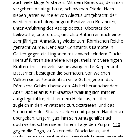
auch viele kluge Anstalten. Mit dem Karausius, den man
vergebens bekriegt hatte, schloß man Friede. Nach
sieben Jahren wurde er von Alectus umgebracht; der
wiederum nach dreijährigem Besitze von Britannien,
unter Anführung des Asclepiodotus, Oberster der
Leibwache, unterdrückt; und also Britannien nach einer
zehnjährigen Anmaßung wieder zum Römischen Reiche
gebracht wurde. Der Cäsar Constantius kämpfte in
Gallien gegen die Lingonen mit abwechselndem Glücke.
Hierauf führten sie andere Kriege, theils mit vereinigten
Kräften, theils einzeln; sie bezwangen die Karpier und
Bastarnen, besiegten die Sarmaten, von welchen
Völkern sie außerordentlich viele Gefangene in das
Römische Gebiet übersezten. Als bei herannahendem
Alter Diocletianus zur Staatsverwaltung sich minder
aufgelegt fühlte, rieth er dem Herkulius, mit ihm
zugleich in den Privatstand zurückzutreten, und das
Steuerruder des Staats stärkern und jüngern Händen zu
übergeben. Ungern gab ihm sein Amtsgehilfe nach;
doch vertauschten sie an Einem Tage den Purpur
[
120
]
gegen die Toga, zu Nikomedia Diocletianus, und