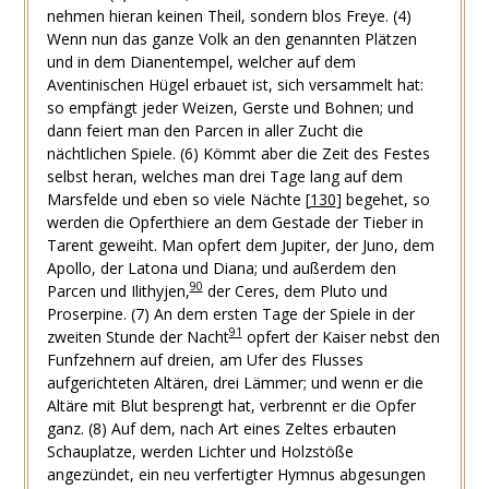
nehmen hieran keinen Theil, sondern blos Freye.
(4)
Wenn nun das ganze Volk an den genannten Plätzen
und in dem Dianentempel, welcher auf dem
Aventinischen Hügel erbauet ist, sich versammelt hat:
so empfängt jeder Weizen, Gerste und Bohnen; und
dann feiert man den Parcen in aller Zucht die
nächtlichen Spiele.
(6) Kömmt aber die Zeit des Festes
selbst heran, welches man drei Tage lang auf dem
Marsfelde und eben so viele Nächte
[
130
]
begehet, so
werden die Opferthiere an dem Gestade der Tieber in
Tarent geweiht. Man opfert dem Jupiter, der Juno, dem
Apollo, der Latona und Diana; und außerdem den
90
Parcen und Ilithyjen,
der Ceres, dem Pluto und
Proserpine.
(7) An dem ersten Tage der Spiele in der
91
zweiten Stunde der Nacht
opfert der Kaiser nebst den
Funfzehnern auf dreien, am Ufer des Flusses
aufgerichteten Altären, drei Lämmer; und wenn er die
Altäre mit Blut besprengt hat, verbrennt er die Opfer
ganz.
(8) Auf dem, nach Art eines Zeltes erbauten
Schauplatze, werden Lichter und Holzstöße
angezündet, ein neu verfertigter Hymnus abgesungen