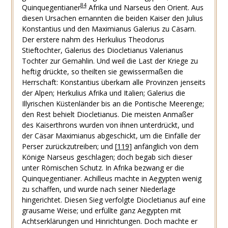
84
Quinquegentianer
Afrika und Narseus den Orient. Aus
diesen Ursachen ernannten die beiden Kaiser den Julius
Konstantius und den Maximianus Galerius zu Cäsarn.
Der erstere nahm des Herkulius Theodorus
Stieftochter, Galerius des Diocletianus Valerianus
Tochter zur Gemahlin. Und weil die Last der Kriege zu
heftig drückte, so theilten sie gewissermaßen die
Herrschaft: Konstantius überkam alle Provinzen jenseits
der Alpen; Herkulius Afrika und Italien; Galerius die
Illyrischen Küstenländer bis an die Pontische Meerenge;
den Rest behielt Diocletianus. Die meisten Anmaßer
des Kaiserthrons wurden von ihnen unterdrückt, und
der Cäsar Maximianus abgeschickt, um die Einfälle der
Perser zurückzutreiben; und
[
119
]
anfänglich von dem
Könige Narseus geschlagen; doch begab sich dieser
unter Römischen Schutz. In Afrika bezwang er die
Quinquegentianer. Achilleus machte in Aegypten wenig
zu schaffen, und wurde nach seiner Niederlage
hingerichtet. Diesen Sieg verfolgte Diocletianus auf eine
grausame Weise; und erfüllte ganz Aegypten mit
Achtserklärungen und Hinrichtungen. Doch machte er