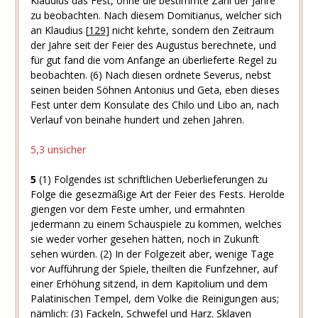
Klaudius das Fest, ohne die bestimmte Zahl der Jahre
zu beobachten. Nach diesem Domitianus, welcher sich
an Klaudius
[
129
]
nicht kehrte, sondern den Zeitraum
der Jahre seit der Feier des Augustus berechnete, und
für gut fand die vom Anfange an überlieferte Regel zu
beobachten.
(6) Nach diesen ordnete Severus, nebst
seinen beiden Söhnen Antonius und Geta, eben dieses
Fest unter dem Konsulate des Chilo und Libo an, nach
Verlauf von beinahe hundert und zehen Jahren.
5,3 unsicher
5
(1) Folgendes ist schriftlichen Ueberlieferungen zu
Folge die gesezmäßige Art der Feier des Fests. Herolde
giengen vor dem Feste umher, und ermahnten
jedermann zu einem Schauspiele zu kommen, welches
sie weder vorher gesehen hätten, noch in Zukunft
sehen würden.
(2) In der Folgezeit aber, wenige Tage
vor Aufführung der Spiele, theilten die Funfzehner, auf
einer Erhöhung sitzend, in dem Kapitolium und dem
Palatinischen Tempel, dem Volke die Reinigungen aus;
nämlich:
(3) Fackeln, Schwefel und Harz. Sklaven