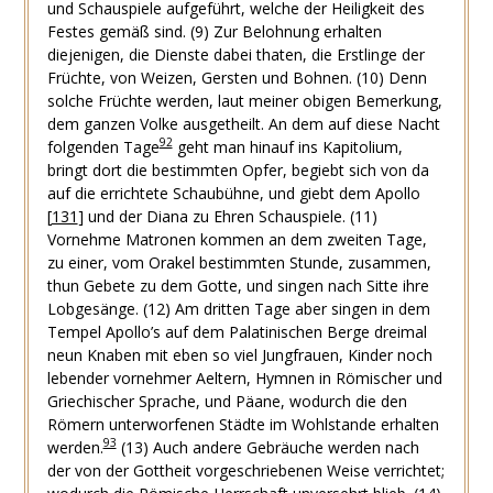
und Schauspiele aufgeführt, welche der Heiligkeit des
Festes gemäß sind.
(9) Zur Belohnung erhalten
diejenigen, die Dienste dabei thaten, die Erstlinge der
Früchte, von Weizen, Gersten und Bohnen.
(10) Denn
solche Früchte werden, laut meiner obigen Bemerkung,
dem ganzen Volke ausgetheilt. An dem auf diese Nacht
92
folgenden Tage
geht man hinauf ins Kapitolium,
bringt dort die bestimmten Opfer, begiebt sich von da
auf die errichtete Schaubühne, und giebt dem Apollo
[
131
]
und der Diana zu Ehren Schauspiele.
(11)
Vornehme Matronen kommen an dem zweiten Tage,
zu einer, vom Orakel bestimmten Stunde, zusammen,
thun Gebete zu dem Gotte, und singen nach Sitte ihre
Lobgesänge.
(12) Am dritten Tage aber singen in dem
Tempel Apollo’s auf dem Palatinischen Berge dreimal
neun Knaben mit eben so viel Jungfrauen, Kinder noch
lebender vornehmer Aeltern, Hymnen in Römischer und
Griechischer Sprache, und Päane, wodurch die den
Römern unterworfenen Städte im Wohlstande erhalten
93
werden.
(13) Auch andere Gebräuche werden nach
der von der Gottheit vorgeschriebenen Weise verrichtet;