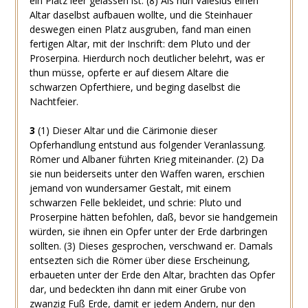
ein Platz leer gelassen ist.
(8) Als nun Valesius einen
Altar daselbst aufbauen wollte, und die Steinhauer
deswegen einen Platz ausgruben, fand man einen
fertigen Altar, mit der Inschrift: dem Pluto und der
Proserpina. Hierdurch noch deutlicher belehrt, was er
thun müsse, opferte er auf diesem Altare die
schwarzen Opferthiere, und beging daselbst die
Nachtfeier.
3
(1) Dieser Altar und die Cärimonie dieser
Opferhandlung entstund aus folgender Veranlassung.
Römer und Albaner führten Krieg miteinander.
(2) Da
sie nun beiderseits unter den Waffen waren, erschien
jemand von wundersamer Gestalt, mit einem
schwarzen Felle bekleidet, und schrie: Pluto und
Proserpine hätten befohlen, daß, bevor sie handgemein
würden, sie ihnen ein Opfer unter der Erde darbringen
sollten.
(3) Dieses gesprochen, verschwand er. Damals
entsezten sich die Römer über diese Erscheinung,
erbaueten unter der Erde den Altar, brachten das Opfer
dar, und bedeckten ihn dann mit einer Grube von
zwanzig Fuß Erde, damit er jedem Andern, nur den