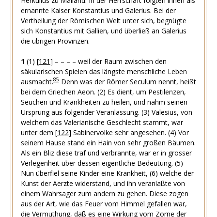
Herkulius zu Mailand. In der Herrschaft folgten ihnen als
ernannte Kaiser Konstantius und Galerius. Bei der
Vertheilung der Römischen Welt unter sich, begnügte
sich Konstantius mit Gallien, und überließ an Galerius
die übrigen Provinzen.
1
(1)
[
121
]
– – – – weil der Raum zwischen den
säkularischen Spielen das längste menschliche Leben
85
ausmacht.
Denn was der Römer Seculum nennt, heißt
bei dem Griechen Aeon.
(2) Es dient, um Pestilenzen,
Seuchen und Krankheiten zu heilen, und nahm seinen
Ursprung aus folgender Veranlassung.
(3) Valesius, von
welchem das Valerianische Geschlecht stammt, war
unter dem
[
122
]
Sabinervolke sehr angesehen.
(4) Vor
seinem Hause stand ein Hain von sehr großen Bäumen.
Als ein Bliz diese traf und verbrannte, war er in grosser
Verlegenheit über dessen eigentliche Bedeutung.
(5)
Nun überfiel seine Kinder eine Krankheit,
(6) welche der
Kunst der Aerzte widerstand, und ihn veranlaßte von
einem Wahrsager zum andern zu gehen. Diese zogen
aus der Art, wie das Feuer vom Himmel gefallen war,
die Vermuthung, daß es eine Wirkung vom Zorne der