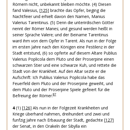
Römern nicht, unbekannt bleiben möchte.
(4) Diesen
fand Valesius,
[
125
]
brachte das Opfer, beging die
Nachtfeier und erhielt davon den Namen, Manius
Valerius Tarentinus.
(5) Denn die unterirdischen Götter
nennt der Römer Manes; und gesund werden heißt in
seiner Sprache Valere; und der Beiname Tarentinus
ward ihm von dem Opfer in Tarent. Als nun in der Folge
im ersten Jahre nach den Königen eine Pestilenz in der
Stadt entstund,
(6) so opferte auf diesem Altare Publius
Valerius Poplicola dem Pluto und der Proserpine einen
schwarzen Stier und eine schwarze Kuh, und rettete die
Stadt von der Krankheit. Auf den Altar sezte er die
Aufschrift: Ich Publius Valerius Poplicola habe das
Feuerfeld dem Pluto und der Proserpine geweiht, und
dem Pluto und der Proserpine Spiele gefeiert für die
87
Befreiung der Römer.
4
(1)
[
126
]
Als nun in der Folgezeit Krankheiten und
Kriege überhand nahmen, dreihundert und zwei und
funfzig Jahre nach Erbauung der Stadt, gedachte
[
127
]
der Senat, in den Orakeln der Sibylla ein