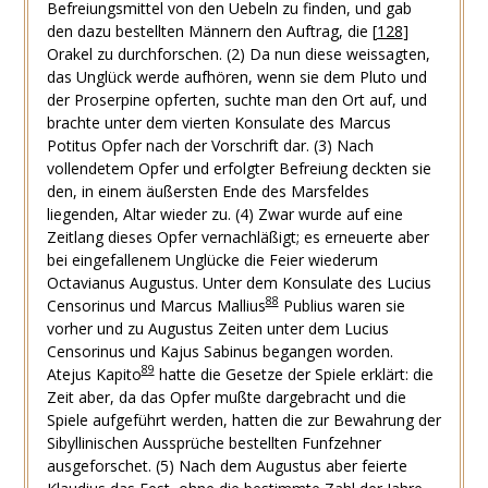
Befreiungsmittel von den Uebeln zu finden, und gab
den dazu bestellten Männern den Auftrag, die
[
128
]
Orakel zu durchforschen.
(2) Da nun diese weissagten,
das Unglück werde aufhören, wenn sie dem Pluto und
der Proserpine opferten, suchte man den Ort auf, und
brachte unter dem vierten Konsulate des Marcus
Potitus Opfer nach der Vorschrift dar.
(3) Nach
vollendetem Opfer und erfolgter Befreiung deckten sie
den, in einem äußersten Ende des Marsfeldes
liegenden, Altar wieder zu.
(4) Zwar wurde auf eine
Zeitlang dieses Opfer vernachläßigt; es erneuerte aber
bei eingefallenem Unglücke die Feier wiederum
Octavianus Augustus. Unter dem Konsulate des Lucius
88
Censorinus und Marcus Mallius
Publius waren sie
vorher und zu Augustus Zeiten unter dem Lucius
Censorinus und Kajus Sabinus begangen worden.
89
Atejus Kapito
hatte die Gesetze der Spiele erklärt: die
Zeit aber, da das Opfer mußte dargebracht und die
Spiele aufgeführt werden, hatten die zur Bewahrung der
Sibyllinischen Aussprüche bestellten Funfzehner
ausgeforschet.
(5) Nach dem Augustus aber feierte