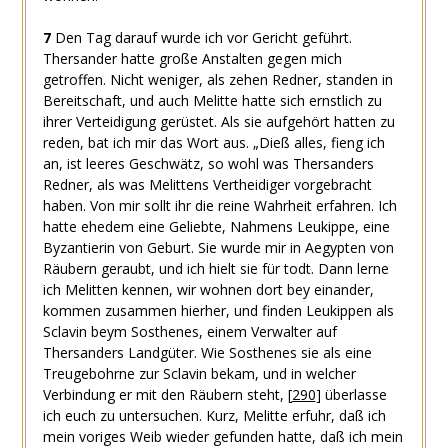
7
Den Tag darauf wurde ich vor Gericht geführt.
Thersander hatte große Anstalten gegen mich
getroffen. Nicht weniger, als zehen Redner, standen in
Bereitschaft, und auch Melitte hatte sich ernstlich zu
ihrer Verteidigung gerüstet. Als sie aufgehört hatten zu
reden, bat ich mir das Wort aus. „Dieß alles, fieng ich
an, ist leeres Geschwätz, so wohl was Thersanders
Redner, als was Melittens Vertheidiger vorgebracht
haben. Von mir sollt ihr die reine Wahrheit erfahren. Ich
hatte ehedem eine Geliebte, Nahmens Leukippe, eine
Byzantierin von Geburt. Sie wurde mir in Aegypten von
Räubern geraubt, und ich hielt sie für todt. Dann lerne
ich Melitten kennen, wir wohnen dort bey einander,
kommen zusammen hierher, und finden Leukippen als
Sclavin beym Sosthenes, einem Verwalter auf
Thersanders Landgüter. Wie Sosthenes sie als eine
Treugebohrne zur Sclavin bekam, und in welcher
Verbindung er mit den Räubern steht,
[
290
]
überlasse
ich euch zu untersuchen. Kurz, Melitte erfuhr, daß ich
mein voriges Weib wieder gefunden hatte, daß ich mein