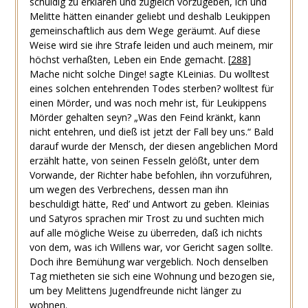
schuldig zu erklären und zugleich vorzugeben, ich und
Melitte hätten einander geliebt und deshalb Leukippen
gemeinschaftlich aus dem Wege geräumt. Auf diese
Weise wird sie ihre Strafe leiden und auch meinem, mir
höchst verhaßten, Leben ein Ende gemacht.
[
288
]
Mache nicht solche Dinge! sagte KLeinias. Du wolltest
eines solchen entehrenden Todes sterben? wolltest für
einen Mörder, und was noch mehr ist, für Leukippens
Mörder gehalten seyn? „Was den Feind kränkt, kann
nicht entehren, und dieß ist jetzt der Fall bey uns.“ Bald
darauf wurde der Mensch, der diesen angeblichen Mord
erzählt hatte, von seinen Fesseln gelößt, unter dem
Vorwande, der Richter habe befohlen, ihn vorzuführen,
um wegen des Verbrechens, dessen man ihn
beschuldigt hätte, Red’ und Antwort zu geben. Kleinias
und Satyros sprachen mir Trost zu und suchten mich
auf alle mögliche Weise zu überreden, daß ich nichts
von dem, was ich Willens war, vor Gericht sagen sollte.
Doch ihre Bemühung war vergeblich. Noch denselben
Tag mietheten sie sich eine Wohnung und bezogen sie,
um bey Melittens Jugendfreunde nicht länger zu
wohnen.