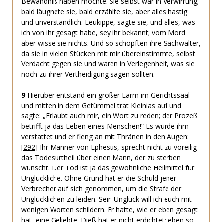
Bewandniß haben möchte. Sie selbst war in Verwirrung;
bald läugnete sie, bald erzählte sie, aber alles hastig
und unverständlich. Leukippe, sagte sie, und alles, was
ich von ihr gesagt habe, sey ihr bekannt; vom Mord
aber wisse sie nichts. Und so schöpften ihre Sachwalter,
da sie in vielen Stücken mit mir übereinstimmte, selbst
Verdacht gegen sie und waren in Verlegenheit, was sie
noch zu ihrer Vertheidigung sagen sollten.
9
Hierüber entstand ein großer Lärm im Gerichtssaal
und mitten in dem Getümmel trat Kleinias auf und
sagte: „Erlaubt auch mir, ein Wort zu reden; der Prozeß
betrifft ja das Leben eines Menschen!“ Es wurde ihm
verstattet und er fieng an mit Thränen in den Augen:
[
292
]
Ihr Männer von Ephesus, sprecht nicht zu voreilig
das Todesurtheil über einen Mann, der zu sterben
wünscht. Der Tod ist ja das gewöhnliche Heilmittel für
Unglückliche. Ohne Grund hat er die Schuld jener
Verbrecher auf sich genommen, um die Strafe der
Unglücklichen zu leiden. Sein Unglück will ich euch mit
wenigen Worten schildern. Er hatte, wie er eben gesagt
hat, eine Geliebte. Dieß hat er nicht erdichtet; eben so