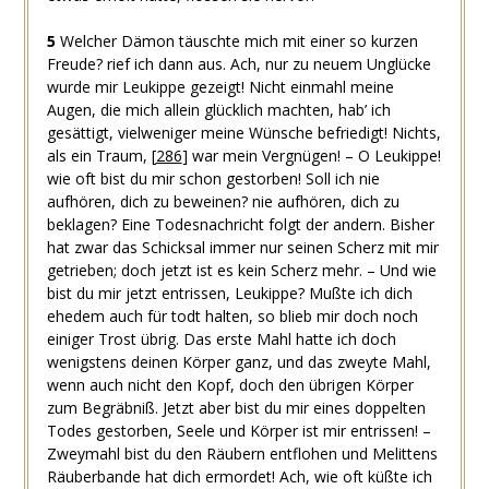
5
Welcher Dämon täuschte mich mit einer so kurzen
Freude? rief ich dann aus. Ach, nur zu neuem Unglücke
wurde mir Leukippe gezeigt! Nicht einmahl meine
Augen, die mich allein glücklich machten, hab’ ich
gesättigt, vielweniger meine Wünsche befriedigt! Nichts,
als ein Traum,
[
286
]
war mein Vergnügen! – O Leukippe!
wie oft bist du mir schon gestorben! Soll ich nie
aufhören, dich zu beweinen? nie aufhören, dich zu
beklagen? Eine Todesnachricht folgt der andern. Bisher
hat zwar das Schicksal immer nur seinen Scherz mit mir
getrieben; doch jetzt ist es kein Scherz mehr. – Und wie
bist du mir jetzt entrissen, Leukippe? Mußte ich dich
ehedem auch für todt halten, so blieb mir doch noch
einiger Trost übrig. Das erste Mahl hatte ich doch
wenigstens deinen Körper ganz, und das zweyte Mahl,
wenn auch nicht den Kopf, doch den übrigen Körper
zum Begräbniß. Jetzt aber bist du mir eines doppelten
Todes gestorben, Seele und Körper ist mir entrissen! –
Zweymahl bist du den Räubern entflohen und Melittens
Räuberbande hat dich ermordet! Ach, wie oft küßte ich