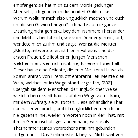
empfangen; sie hat mich zu dem Morde gedungen. –
Aber seht, ich gebe euch die hundert Goldstücke.
Warum wollt ihr mich also unglücklich machen und euch
um diesen Gewinn bringen?“ Ich hatte auf die ganze
Erzählung nicht gemerkt; bey dem Nahmen: Thersander
und Melitte aber fuhr ich, wie vom Donner gerührt, auf,
wendete mich zu ihm und sagte: Wer ist die Melitte!
„Melitte, antwortete er, ist hier in Ephesus eine der
ersten Frauen. Sie liebt einen jungen Menschen,
welchen man, wenn ich nicht irre, für einen Tyrier hält.
Dieser hatte eine Geliebte, die er in Melittens Hause als
Sclavin antraf. Von Eifersucht entbrannt ließ Melitte dieß
Weib, welches ihr im Wege stand, ergreifen,
[
282
]
übergab sie dem Menschen, der unglücklicher Weise,
wie ich eben erzählt habe, auf dem Wege zu mir kam,
mit dem Auftrag, sie zu tödten. Diese schändliche That
nun hat er vollbracht, und ich unglücklicher, der ich ihn
nie gesehen, nie, weder in Worten noch in der That, mit
ihm in Gemeinschaft gestanden habe, wurde als
Theilnehmer seines Verbrechens mit ihm gebunden
fortgeführt. – Das Schlimmste dabey ist: Nicht weit von