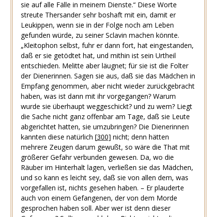
sie auf alle Fälle in meinem Dienste.“ Diese Worte
streute Thersander sehr boshaft mit ein, damit er
Leukippen, wenn sie in der Folge noch am Leben
gefunden würde, zu seiner Sclavin machen könnte.
„Kleitophon selbst, fuhr er dann fort, hat eingestanden,
daß er sie getödtet hat, und mithin ist sein Urtheil
entschieden. Melitte aber läugnet; für sie ist die Folter
der Dienerinnen. Sagen sie aus, daß sie das Mädchen in
Empfang genommen, aber nicht wieder zurückgebracht
haben, was ist dann mit ihr vorgegangen? Warum
wurde sie überhaupt weggeschickt? und zu wem? Liegt
die Sache nicht ganz offenbar am Tage, daß sie Leute
abgerichtet hatten, sie umzubringen? Die Dienerinnen
kannten diese natürlich
[
300
]
nicht; denn hätten
mehrere Zeugen darum gewußt, so wäre die That mit
größerer Gefahr verbunden gewesen. Da, wo die
Räuber im Hinterhalt lagen, verließen sie das Mädchen,
und so kann es leicht sey, daß sie von allen dem, was
vorgefallen ist, nichts gesehen haben. – Er plauderte
auch von einem Gefangenen, der von dem Morde
gesprochen haben soll. Aber wer ist denn dieser