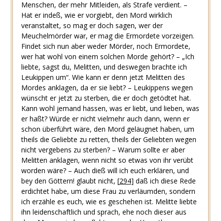
Menschen, der mehr Mitleiden, als Strafe verdient. –
Hat er indeß, wie er vorgiebt, den Mord wirklich
veranstaltet, so mag er doch sagen, wer der
Meuchelmörder war, er mag die Ermordete vorzeigen.
Findet sich nun aber weder Mörder, noch Ermordete,
wer hat wohl von einem solchen Morde gehört? – „Ich
liebte, sagst du, Melitten, und deswegen brachte ich
Leukippen um“. Wie kann er denn jetzt Melitten des
Mordes anklagen, da er sie liebt? – Leukippens wegen
wünscht er jetzt zu sterben, die er doch getödtet hat.
Kann wohl jemand hassen, was er liebt, und lieben, was
er haßt? Würde er nicht vielmehr auch dann, wenn er
schon überführt wäre, den Mord geläugnet haben, um
theils die Geliebte zu retten, theils der Geliebten wegen
nicht vergebens zu sterben? – Warum sollte er aber
Melitten anklagen, wenn nicht so etwas von ihr verübt
worden wäre? – Auch dieß will ich euch erklären, und
bey den Göttern! glaubt nicht,
[
294
]
daß ich diese Rede
erdichtet habe, um diese Frau zu verläumden, sondern
ich erzähle es euch, wie es geschehen ist. Melitte liebte
ihn leidenschaftlich und sprach, ehe noch dieser aus