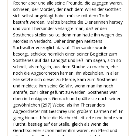
Redner aber und alle seine Freunde, die zugegen waren,
schrieen, der Mörder, der nach dem Willen der Gottheit
sich selbst angeklagt habe, müsse mit dem Tode
bestraft werden. Melitte brachte die Dienerinnen herbey
und vom Thersander verlangte man, daß er den
Sosthenes stellen sollte; denn man hatte ihn wegen des
Mordes in Verdacht. Daher drangen Melittens
Sachwalter vorzüglich darauf. Thersander wurde
besorgt, schickte heimlich einen seiner Begleiter zum
Sosthenes auf das Landgut und ließ ihm sagen, sich so
schnell, als möglich, aus dem Staube zu machen, ehe
noch die Abgeordneten kämen, ihn abzuholen. In aller
Eile setzte sich dieser zu Pferde, kam zum Sosthenes
und meldete ihm seine Gefahr, wenn man ihn noch
anträfe, zur Folter geführt zu werden. Sosthenes war
eben in Leukippens Gemach und quälte sie nach seiner
gewöhnlichen
[
297
]
Weise, als ihn Thersanders
Abgeordneter mit Geschrey und großem Lärmen rief. Er
gieng hinaus, hörte die Nachricht, zitterte und bebte vor
Furcht, bestieg auf der Stelle, gleich als wenn die
Gerichtsdiener schon hinter ihm wären, ein Pferd und