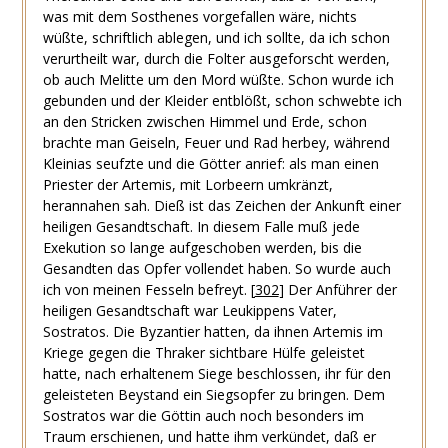
was mit dem Sosthenes vorgefallen wäre, nichts
wüßte, schriftlich ablegen, und ich sollte, da ich schon
verurtheilt war, durch die Folter ausgeforscht werden,
ob auch Melitte um den Mord wüßte. Schon wurde ich
gebunden und der Kleider entblößt, schon schwebte ich
an den Stricken zwischen Himmel und Erde, schon
brachte man Geiseln, Feuer und Rad herbey, während
Kleinias seufzte und die Götter anrief: als man einen
Priester der Artemis, mit Lorbeern umkränzt,
herannahen sah. Dieß ist das Zeichen der Ankunft einer
heiligen Gesandtschaft. In diesem Falle muß jede
Exekution so lange aufgeschoben werden, bis die
Gesandten das Opfer vollendet haben. So wurde auch
ich von meinen Fesseln befreyt.
[
302
]
Der Anführer der
heiligen Gesandtschaft war Leukippens Vater,
Sostratos. Die Byzantier hatten, da ihnen Artemis im
Kriege gegen die Thraker sichtbare Hülfe geleistet
hatte, nach erhaltenem Siege beschlossen, ihr für den
geleisteten Beystand ein Siegsopfer zu bringen. Dem
Sostratos war die Göttin auch noch besonders im
Traum erschienen, und hatte ihm verkündet, daß er