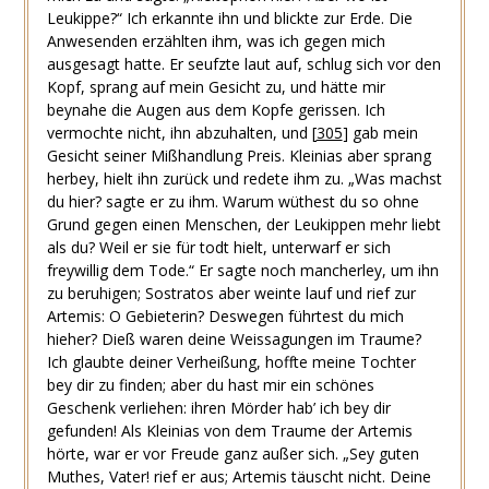
Leukippe?“ Ich erkannte ihn und blickte zur Erde. Die
Anwesenden erzählten ihm, was ich gegen mich
ausgesagt hatte. Er seufzte laut auf, schlug sich vor den
Kopf, sprang auf mein Gesicht zu, und hätte mir
beynahe die Augen aus dem Kopfe gerissen. Ich
vermochte nicht, ihn abzuhalten, und
[
305
]
gab mein
Gesicht seiner Mißhandlung Preis. Kleinias aber sprang
herbey, hielt ihn zurück und redete ihm zu. „Was machst
du hier? sagte er zu ihm. Warum wüthest du so ohne
Grund gegen einen Menschen, der Leukippen mehr liebt
als du? Weil er sie für todt hielt, unterwarf er sich
freywillig dem Tode.“ Er sagte noch mancherley, um ihn
zu beruhigen; Sostratos aber weinte lauf und rief zur
Artemis: O Gebieterin? Deswegen führtest du mich
hieher? Dieß waren deine Weissagungen im Traume?
Ich glaubte deiner Verheißung, hoffte meine Tochter
bey dir zu finden; aber du hast mir ein schönes
Geschenk verliehen: ihren Mörder hab’ ich bey dir
gefunden! Als Kleinias von dem Traume der Artemis
hörte, war er vor Freude ganz außer sich. „Sey guten
Muthes, Vater! rief er aus; Artemis täuscht nicht. Deine