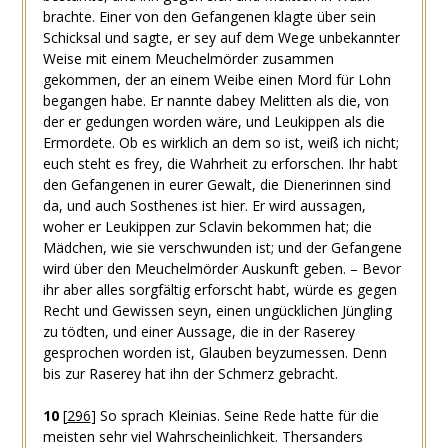
brachte. Einer von den Gefangenen klagte über sein
Schicksal und sagte, er sey auf dem Wege unbekannter
Weise mit einem Meuchelmörder zusammen
gekommen, der an einem Weibe einen Mord für Lohn
begangen habe. Er nannte dabey Melitten als die, von
der er gedungen worden wäre, und Leukippen als die
Ermordete. Ob es wirklich an dem so ist, weiß ich nicht;
euch steht es frey, die Wahrheit zu erforschen. Ihr habt
den Gefangenen in eurer Gewalt, die Dienerinnen sind
da, und auch Sosthenes ist hier. Er wird aussagen,
woher er Leukippen zur Sclavin bekommen hat; die
Mädchen, wie sie verschwunden ist; und der Gefangene
wird über den Meuchelmörder Auskunft geben. – Bevor
ihr aber alles sorgfältig erforscht habt, würde es gegen
Recht und Gewissen seyn, einen ungücklichen Jüngling
zu tödten, und einer Aussage, die in der Raserey
gesprochen worden ist, Glauben beyzumessen. Denn
bis zur Raserey hat ihn der Schmerz gebracht.
10
[
296
]
So sprach Kleinias. Seine Rede hatte für die
meisten sehr viel Wahrscheinlichkeit. Thersanders