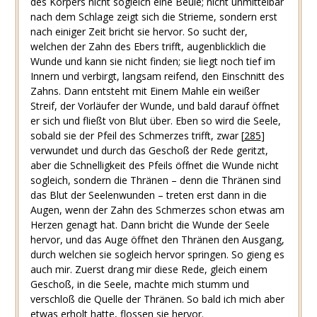
des Körpers nicht sogleich eine Beule; nicht unmittelbar
nach dem Schlage zeigt sich die Strieme, sondern erst
nach einiger Zeit bricht sie hervor. So sucht der,
welchen der Zahn des Ebers trifft, augenblicklich die
Wunde und kann sie nicht finden; sie liegt noch tief im
Innern und verbirgt, langsam reifend, den Einschnitt des
Zahns. Dann entsteht mit Einem Mahle ein weißer
Streif, der Vorläufer der Wunde, und bald darauf öffnet
er sich und fließt von Blut über. Eben so wird die Seele,
sobald sie der Pfeil des Schmerzes trifft, zwar
[
285
]
verwundet und durch das Geschoß der Rede geritzt,
aber die Schnelligkeit des Pfeils öffnet die Wunde nicht
sogleich, sondern die Thränen – denn die Thränen sind
das Blut der Seelenwunden – treten erst dann in die
Augen, wenn der Zahn des Schmerzes schon etwas am
Herzen genagt hat. Dann bricht die Wunde der Seele
hervor, und das Auge öffnet den Thränen den Ausgang,
durch welchen sie sogleich hervor springen. So gieng es
auch mir. Zuerst drang mir diese Rede, gleich einem
Geschoß, in die Seele, machte mich stumm und
verschloß die Quelle der Thränen. So bald ich mich aber
etwas erholt hatte, flossen sie hervor.