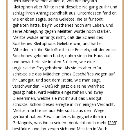
dem Meere wieder auflebte, von der Heyrath.
Kleitophon aber fühlte nicht dieselbe Neigung zu ihr und
schlug ihren Antrag standhaft aus. Unterdessen fand er,
wie er eben sagte, seine Geliebte, die er für todt
gehalten hatte, beym Sosthenes noch am Leben, und
seine Abneigung gegen Melitten wurde noch stärker.
Melitte wußte anfangs nicht, daß die Sclavin des
Sosthenes Kleitophons Geliebte war, und hatte
Mitleiden mit ihr. Sie lößte ihr die Fesseln, mit denen sie
Sosthenes gebunden hatte, nahm sie in ihr Haus auf,
und bewirthete sie in allen Stücken, wie eine
unglückliche Freygebohrne. Als sie es aber erfur,
schickte sie das Mädchen eines Geschäftes wegen auf
ihr Landgut, und seit dem ist sie, wie man sagt,
verschwunden. – Daß ich jetzt die reine Wahrheit
gesagt habe, wird Melitte eingestehen und zwey
Dienerinnen, welche sie mit ihr auf das Landgut
schickte. Schon dieses erregte in ihm einigen Verdacht,
Melitte möchte sie aus Eifersucht aus dem Wege
geräumt haben. Etwas anderes begegnete ihm im
Gefängniß, was ihn in seinem Verdacht noch mehr
[
295
]
bestärkte, und ihn gegen sich und Melitten in Wuth