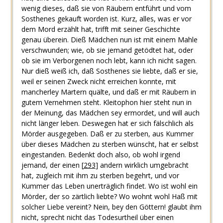
wenig dieses, daß sie von Räubern entführt und vom
Sosthenes gekauft worden ist. Kurz, alles, was er vor
dem Mord erzählt hat, trifft mit seiner Geschichte
genau überein. Dieß Mädchen nun ist mit einem Mahle
verschwunden; wie, ob sie jemand getödtet hat, oder
ob sie im Verborgenen noch lebt, kann ich nicht sagen.
Nur dieß weiß ich, daß Sosthenes sie liebte, daß er sie,
weil er seinen Zweck nicht erreichen konnte, mit
mancherley Martern quälte, und daß er mit Räubern in
gutem Vernehmen steht. Kleitophon hier steht nun in
der Meinung, das Mädchen sey ermordet, und will auch
nicht länger leben. Deswegen hat er sich fälschlich als
Mörder ausgegeben. Daß er zu sterben, aus Kummer
über dieses Mädchen zu sterben wünscht, hat er selbst
eingestanden. Bedenkt doch also, ob wohl irgend
jemand, der einen
[
293
]
andern wirklich umgebracht
hat, zugleich mit ihm zu sterben begehrt, und vor
Kummer das Leben unerträglich findet. Wo ist wohl ein
Mörder, der so zärtlich liebte? Wo wohnt wohl Haß mit
solcher Liebe vereint? Nein, bey den Göttern! glaubt ihm
nicht, sprecht nicht das Todesurtheil über einen