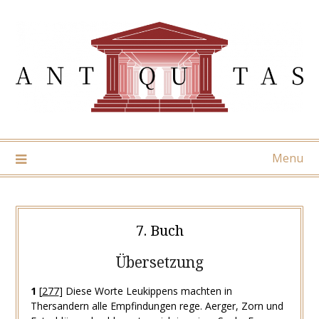
Skip
to
content
Menu
7. Buch
Übersetzung
1
[
277
]
Diese Worte Leukippens machten in
Thersandern alle Empfindungen rege. Aerger, Zorn und