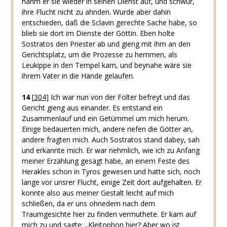
nahm er sie wieder in seinen Dienst auf, und schwur,
ihre Flucht nicht zu ahnden. Wurde aber dahin
entschieden, daß die Sclavin gerechte Sache habe, so
blieb sie dort im Dienste der Göttin. Eben holte
Sostratos den Priester ab und gieng mit ihm an den
Gerichtsplatz, um die Prozesse zu hemmen, als
Leukippe in den Tempel kam, und beynahe wäre sie
ihrem Vater in die Hände gelaufen.
14
[
304
]
Ich war nun von der Folter befreyt und das
Gericht gieng aus einander. Es entstand ein
Zusammenlauf und ein Getümmel um mich herum.
Einige bedauerten mich, andere riefen die Götter an,
andere fragten mich. Auch Sostratos stand dabey, sah
und erkannte mich. Er war nehmlich, wie ich zu Anfang
meiner Erzählung gesagt habe, an einem Feste des
Herakles schon in Tyros gewesen und hatte sich, noch
lange vor unsrer Flucht, einige Zeit dort aufgehalten. Er
konnte also aus meiner Gestalt leicht auf mich
schließen, da er uns ohnedem nach dem
Traumgesichte hier zu finden vermuthete. Er kam auf
mich zu und sagte: „Kleitophon hier? Aber wo ist