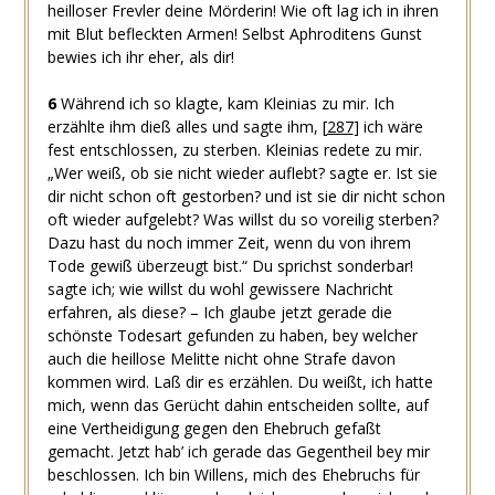
heilloser Frevler deine Mörderin! Wie oft lag ich in ihren
mit Blut befleckten Armen! Selbst Aphroditens Gunst
bewies ich ihr eher, als dir!
6
Während ich so klagte, kam Kleinias zu mir. Ich
erzählte ihm dieß alles und sagte ihm,
[
287
]
ich wäre
fest entschlossen, zu sterben. Kleinias redete zu mir.
„Wer weiß, ob sie nicht wieder auflebt? sagte er. Ist sie
dir nicht schon oft gestorben? und ist sie dir nicht schon
oft wieder aufgelebt? Was willst du so voreilig sterben?
Dazu hast du noch immer Zeit, wenn du von ihrem
Tode gewiß überzeugt bist.“ Du sprichst sonderbar!
sagte ich; wie willst du wohl gewissere Nachricht
erfahren, als diese? – Ich glaube jetzt gerade die
schönste Todesart gefunden zu haben, bey welcher
auch die heillose Melitte nicht ohne Strafe davon
kommen wird. Laß dir es erzählen. Du weißt, ich hatte
mich, wenn das Gerücht dahin entscheiden sollte, auf
eine Vertheidigung gegen den Ehebruch gefaßt
gemacht. Jetzt hab’ ich gerade das Gegentheil bey mir
beschlossen. Ich bin Willens, mich des Ehebruchs für