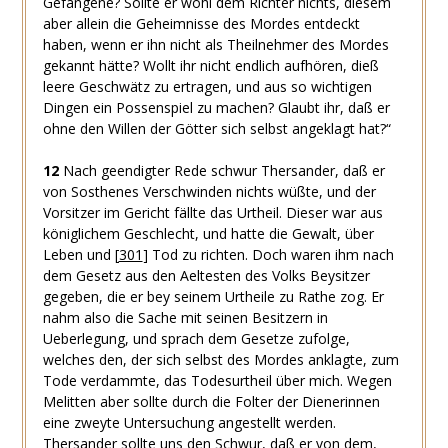
Gefangene? Sollte er wohl dem Richter nichts, diesem
aber allein die Geheimnisse des Mordes entdeckt
haben, wenn er ihn nicht als Theilnehmer des Mordes
gekannt hätte? Wollt ihr nicht endlich aufhören, dieß
leere Geschwätz zu ertragen, und aus so wichtigen
Dingen ein Possenspiel zu machen? Glaubt ihr, daß er
ohne den Willen der Götter sich selbst angeklagt hat?“
12
Nach geendigter Rede schwur Thersander, daß er
von Sosthenes Verschwinden nichts wüßte, und der
Vorsitzer im Gericht fällte das Urtheil. Dieser war aus
königlichem Geschlecht, und hatte die Gewalt, über
Leben und
[
301
]
Tod zu richten. Doch waren ihm nach
dem Gesetz aus den Aeltesten des Volks Beysitzer
gegeben, die er bey seinem Urtheile zu Rathe zog. Er
nahm also die Sache mit seinen Besitzern in
Ueberlegung, und sprach dem Gesetze zufolge,
welches den, der sich selbst des Mordes anklagte, zum
Tode verdammte, das Todesurtheil über mich. Wegen
Melitten aber sollte durch die Folter der Dienerinnen
eine zweyte Untersuchung angestellt werden.
Thersander sollte uns den Schwur, daß er von dem,