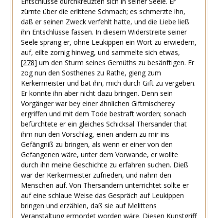
Entschlüsse durchkreuzten sich in seiner Seele. Er
zürnte über die erlittene Schmach; es schmerzte ihn,
daß er seinen Zweck verfehlt hatte, und die Liebe ließ
ihn Entschlüsse fassen. In diesem Widerstreite seiner
Seele sprang er, ohne Leukippen ein Wort zu erwiedern,
auf, eilte zornig hinweg, und sammelte sich etwas,
[
278
]
um den Sturm seines Gemüths zu besänftigen. Er
zog nun den Sosthenes zu Rathe, gieng zum
Kerkermeister und bat ihn, mich durch Gift zu vergeben.
Er konnte ihn aber nicht dazu bringen. Denn sein
Vorgänger war bey einer ähnlichen Giftmischerey
ergriffen und mit dem Tode bestraft worden; sonach
befürchtete er ein gleiches Schicksal Thersander that
ihm nun den Vorschlag, einen andern zu mir ins
Gefängniß zu bringen, als wenn er einer von den
Gefangenen wäre, unter dem Vorwande, er wollte
durch ihn meine Geschichte zu erfahren suchen. Dieß
war der Kerkermeister zufrieden, und nahm den
Menschen auf. Von Thersandern unterrichtet sollte er
auf eine schlaue Weise das Gespräch auf Leukippen
bringen und erzählen, daß sie auf Melittens
Veranstaltung ermordet worden wäre. Diesen Kunstgriff