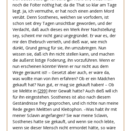
noch die Folter nöthig hat; da die That so klar am Tage
liegt. Ja, ich vermuthe, er hat noch einen andern Mord
verübt. Denn Sosthenes, welchen sie vorfodern, ist
schon seit drey Tagen unsichtbar geworden, und der
Verdacht, daß auch dieses ein Werk ihrer Nachstellung
sey, scheint mir nicht ganz ungegründet. Er war es, der
mir den Ehebruch verrieth, und dieß war, wie mich
dünkt, Grund genug für sie, ihn umzubringen. Nun
wissen sie, daß ich ihn nicht stellen kann, und machen
die äußerst listige Foderung, ihn vorzuführen. Wenn er
nun erscheinen könnte! Wenn er nur nicht aus dem
Wege geräumt ist! – Gesetzt aber auch, er wäre da,
was wollte man von ihm erfahren? Ob er ein Mädchen
gekauft hat? Nun gut, er mag sie gekauft haben! – Ob
sie Melitte in
[
299
]
ihrer Gewalt hatte? Auch dieß will ich
für ihn eingestehen. Sosthenes ist also nach diesem
Geständnisse frey gesprochen, und ich richte nun meine
Rede gegen Melitten und Kleitophon. –Was habt ihr mit
meiner Sclavin angefangen? Sie war meine Sclavin,
Sosthenes hatte sie gekauft, und wenn sie noch lebte,
wenn sie dieser Mensch nicht ermordet hätte, so wäre