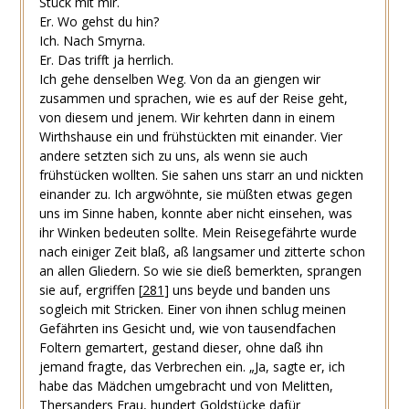
Stück mit mir.
Er. Wo gehst du hin?
Ich. Nach Smyrna.
Er. Das trifft ja herrlich.
Ich gehe denselben Weg. Von da an giengen wir
zusammen und sprachen, wie es auf der Reise geht,
von diesem und jenem. Wir kehrten dann in einem
Wirthshause ein und frühstückten mit einander. Vier
andere setzten sich zu uns, als wenn sie auch
frühstücken wollten. Sie sahen uns starr an und nickten
einander zu. Ich argwöhnte, sie müßten etwas gegen
uns im Sinne haben, konnte aber nicht einsehen, was
ihr Winken bedeuten sollte. Mein Reisegefährte wurde
nach einiger Zeit blaß, aß langsamer und zitterte schon
an allen Gliedern. So wie sie dieß bemerkten, sprangen
sie auf, ergriffen
[
281
]
uns beyde und banden uns
sogleich mit Stricken. Einer von ihnen schlug meinen
Gefährten ins Gesicht und, wie von tausendfachen
Foltern gemartert, gestand dieser, ohne daß ihn
jemand fragte, das Verbrechen ein. „Ja, sagte er, ich
habe das Mädchen umgebracht und von Melitten,
Thersanders Frau, hundert Goldstücke dafür