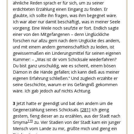
ähnliche Reden sprach er für sich, um zu seiner
erdichteten Erzählung einen Eingang zu finden. Er
glaubte, ich sollte ihn fragen, was ihm begegnet wäre.
Ich war aber nur damit beschäftigt, was in meiner Seele
vorgieng. Eine Weile noch seufzte er fort. Endlich sagte
einer von den Mitgefangenen – denn Unglückliche
forschen nur allzu gern nach dem Unglücke des andern,
und mit einem andern gemeinschaftlich zu leiden, ist
gewissermaßen ein Linderungsmittel für seinen eigenen
Kummer: – „Was ist dir vom Schicksale wiederfahren?
Du bist ganz unschuldig, wie es scheint, einem bösen
Dämon in die Hände gefallen; ich kann dieß aus meiner
eigenen Erfahrung schließen.“ Und zugleich erzählte er
seine Geschichte, warum er ins Gefängniß gekommen
wäre. Ich gab jedoch auf nichts Achtung.
3
Jetzt hatte er geendigt und bat den andern um die
Gegenerzählung seines Schicksals.
[
281
]
Ich gieng
gestern, fieng dieser an zu erzählen, aus der Stadt nach
119
Smyrna
zu. Vier Stadien von der Stadt kam ein junger
Mensch vom Lande zu mir, grüßte mich und gieng ein