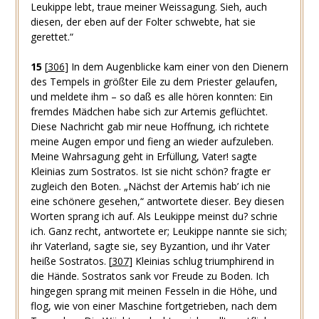
Leukippe lebt, traue meiner Weissagung. Sieh, auch
diesen, der eben auf der Folter schwebte, hat sie
gerettet.“
15
[
306
]
In dem Augenblicke kam einer von den Dienern
des Tempels in größter Eile zu dem Priester gelaufen,
und meldete ihm – so daß es alle hören konnten: Ein
fremdes Mädchen habe sich zur Artemis geflüchtet.
Diese Nachricht gab mir neue Hoffnung, ich richtete
meine Augen empor und fieng an wieder aufzuleben.
Meine Wahrsagung geht in Erfüllung, Vater! sagte
Kleinias zum Sostratos. Ist sie nicht schön? fragte er
zugleich den Boten. „Nächst der Artemis hab’ ich nie
eine schönere gesehen,“ antwortete dieser. Bey diesen
Worten sprang ich auf. Als Leukippe meinst du? schrie
ich. Ganz recht, antwortete er; Leukippe nannte sie sich;
ihr Vaterland, sagte sie, sey Byzantion, und ihr Vater
heiße Sostratos.
[
307
]
Kleinias schlug triumphirend in
die Hände. Sostratos sank vor Freude zu Boden. Ich
hingegen sprang mit meinen Fesseln in die Höhe, und
flog, wie von einer Maschine fortgetrieben, nach dem