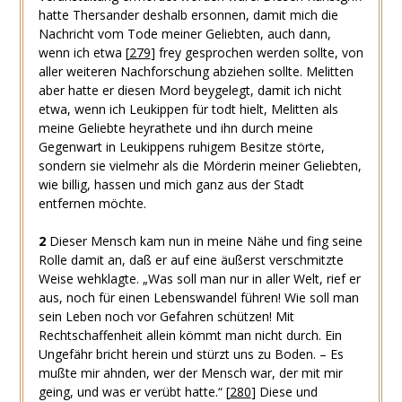
hatte Thersander deshalb ersonnen, damit mich die
Nachricht vom Tode meiner Geliebten, auch dann,
wenn ich etwa
[
279
]
frey gesprochen werden sollte, von
aller weiteren Nachforschung abziehen sollte. Melitten
aber hatte er diesen Mord beygelegt, damit ich nicht
etwa, wenn ich Leukippen für todt hielt, Melitten als
meine Geliebte heyrathete und ihn durch meine
Gegenwart in Leukippens ruhigem Besitze störte,
sondern sie vielmehr als die Mörderin meiner Geliebten,
wie billig, hassen und mich ganz aus der Stadt
entfernen möchte.
2
Dieser Mensch kam nun in meine Nähe und fing seine
Rolle damit an, daß er auf eine äußerst verschmitzte
Weise wehklagte. „Was soll man nur in aller Welt, rief er
aus, noch für einen Lebenswandel führen! Wie soll man
sein Leben noch vor Gefahren schützen! Mit
Rechtschaffenheit allein kömmt man nicht durch. Ein
Ungefähr bricht herein und stürzt uns zu Boden. – Es
mußte mir ahnden, wer der Mensch war, der mit mir
geing, und was er verübt hatte.“
[
280
]
Diese und