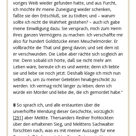
voriges Weib wieder gefunden hatte, und aus Furcht,
ich möchte ihr meine Zuneigung wieder schenken,
faßte sie den Entschluß, sie zu tödten; und – warum
sollte ich nicht die Wahrheit gestehen? – auch ich gabe
meine Einwilligung dazu. Sie versprach, mich zum Herrn
ihres ganzen Vermögens zu machen. Ich verschaffte mir
also für hundert Goldstücke einen Meuchelmörder. Er
vollbrachte die That und gieng davon; und seit dem ist
er verschwunden. Die Liebe aber rächte sich sogleich an
mir. Denn sobald ich hörte, daß sie nicht mehr am
Leben wäre, bereute ich es und weinte; denn ich liebte
sie und liebe sie noch jetzt. Deshalb klage ich mich nun
selbst an, um zu meiner Geliebten hinabgeschickt zu
werden. Ich vermag nicht länger zu leben; denn ich
würde ein Mörder und liebe die, die ich gemordet habe.“
8
So sprach ich, und alle erstaunten über die
unverhoffte Wendung dieser Geschichte, vorzüglich
[
291
]
aber Melitte. Thersanders Redner frohlockten
über den erhaltenen Sieg, und Melittens Sachwalter
forschten nach, was es mit meiner Aussage für eine