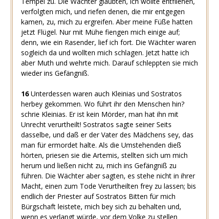
Tempel zu. Die Wächter glaubten, ich wollte entfliehen,
verfolgten mich, und riefen denen, die mir entgegen
kamen, zu, mich zu ergreifen. Aber meine Füße hatten
jetzt Flügel. Nur mit Mühe fiengen mich einige auf;
denn, wie ein Rasender, lief ich fort. Die Wächter waren
sogleich da und wollten mich schlagen. Jetzt hatte ich
aber Muth und wehrte mich. Darauf schleppten sie mich
wieder ins Gefängniß.
16
Unterdessen waren auch Kleinias und Sostratos
herbey gekommen. Wo führt ihr den Menschen hin?
schrie Kleinias. Er ist kein Mörder, man hat ihn mit
Unrecht verurtheilt! Sostratos sagte seiner Seits
dasselbe, und daß er der Vater des Mädchens sey, das
man für ermordet halte. Als die Umstehenden dieß
hörten, priesen sie die Artemis, stellten sich um mich
herum und ließen nicht zu, mich ins Gefängniß zu
führen. Die Wächter aber sagten, es stehe nicht in ihrer
Macht, einen zum Tode Verurtheilten frey zu lassen; bis
endlich der Priester auf Sostratos Bitten für mich
Bürgschaft leistete, mich bey sich zu behalten und,
wenn es verlangt würde, vor dem Volke zu stellen