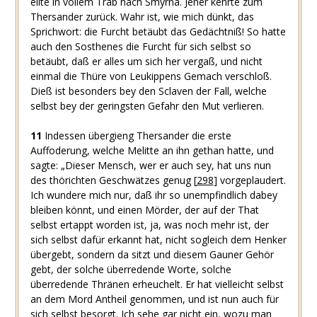
eilte in vollem Trab nach Smyrna. Jener kehrte zum
Thersander zurück. Wahr ist, wie mich dünkt, das
Sprichwort: die Furcht betäubt das Gedächtniß! So hatte
auch den Sosthenes die Furcht für sich selbst so
betäubt, daß er alles um sich her vergaß, und nicht
einmal die Thüre von Leukippens Gemach verschloß.
Dieß ist besonders bey den Sclaven der Fall, welche
selbst bey der geringsten Gefahr den Mut verlieren.
11
Indessen übergieng Thersander die erste
Auffoderung, welche Melitte an ihn gethan hatte, und
sagte: „Dieser Mensch, wer er auch sey, hat uns nun
des thörichten Geschwätzes genug
[
298
]
vorgeplaudert.
Ich wundere mich nur, daß ihr so unempfindlich dabey
bleiben könnt, und einen Mörder, der auf der That
selbst ertappt worden ist, ja, was noch mehr ist, der
sich selbst dafür erkannt hat, nicht sogleich dem Henker
übergebt, sondern da sitzt und diesem Gauner Gehör
gebt, der solche überredende Worte, solche
überredende Thränen erheuchelt. Er hat vielleicht selbst
an dem Mord Antheil genommen, und ist nun auch für
sich selbst besorgt. Ich sehe gar nicht ein, wozu man