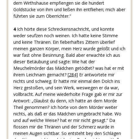
dem Wirthshause empfiengen sie die hundert
Goldstücke von ihm und ließen ihn entfliehen; mich aber
führten sie zum Oberrichter.“
4
Ich hörte diese Schreckensnachricht, und konnte
weder seufzen noch weinen. Ich hatte keine Stimme
und keine Thränen. Ein fieberhaftes Zittern überlief
meinen ganzen Körper, mein Herz wurde gelößt und ich
war fast ohne Besinnung. Bald aber erwachte ich aus
dieser Betäubung und sagte: Wie hat der
Meuchelmörder das Mädchen getödtet? was hat er mit
ihrem Leichnam gemacht?
[
284
]
Er antwortete mir
nichts und schwieg. Er hatte mir einmal den Dolch ins
Herz gestoßen, und sein Werk, weswegen er da war,
vollbracht. Auf meine wiederholte Frage gab er mir zur
Antwort: „Glaubst du denn, ich hätte an dem Morde
Theil genommen? Ich hörte von dem Mörder weiter
nichts, als daß er das Mädchen umgebracht habe. Wo
und auf welche Weise? hat er mir nicht gesagt.“ Da
flossen mir die Thränen und der Schmerz wurde in
meinen Augen sichtbar. So entsteht bey den Schlägen