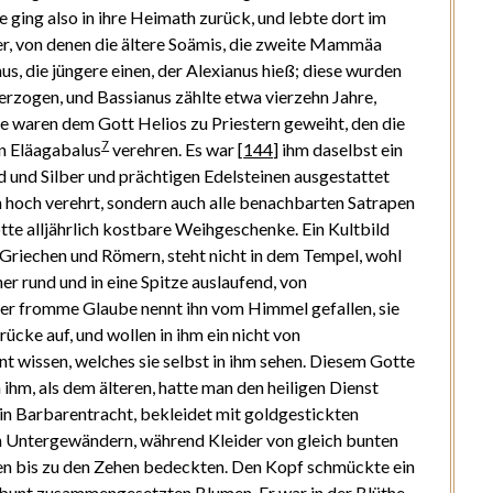
 ging also in ihre Heimath zurück, und lebte dort im
ter, von denen die ältere Soämis, die zweite Mammäa
us, die jüngere einen, der Alexianus hieß; diese wurden
erzogen, und Bassianus zählte etwa vierzehn Jahre,
de waren dem Gott Helios zu Priestern geweiht, den die
7
n Eläagabalus
verehren. Es war
[
144
]
ihm daselbst ein
d und Silber und prächtigen Edelsteinen ausgestattet
n hoch verehrt, sondern auch alle benachbarten Satrapen
e alljährlich kostbare Weihgeschenke. Ein Kultbild
Griechen und Römern, steht nicht in dem Tempel, wohl
her rund und in eine Spitze auslaufend, von
er fromme Glaube nennt ihn vom Himmel gefallen, sie
cke auf, und wollen in ihm ein nicht von
 wissen, welches sie selbst in ihm sehen. Diesem Gotte
 ihm, als dem älteren, hatte man den heiligen Dienst
h in Barbarentracht, bekleidet mit goldgestickten
n Untergewändern, während Kleider von gleich bunten
en bis zu den Zehen bedeckten. Den Kopf schmückte ein
n bunt zusammengesetzten Blumen. Er war in der Blüthe