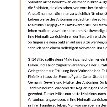
Soldaten nicht beliebt war, vielmehr in ihren Au
die Soldaten, die dies sahen, von vorn herein nic
Anstoß nahmen, die ihnen zu weichlich für einen 
Lebensweise des Antoninus gedachten, die so kn
Makrinus’ Ueppigkeit. Dazu waren sie übel zufrie
leben mußten, zuweilen selbst am Nothwendigsten
ihre Heimath zurückkehren durften, während sie 
So fingen sie denn bald an aufsässig zu werden, u
sehnlich nach einem beliebigen Vorwande, um si
3
[
143
]
So sollte denn Makrinus, nachdem er ein k
Leben und Thron zugleich verlieren, da der Zufa
Gelegenheit zur Erfüllung ihrer Wünsche bot. E
5
Phönikerin aus der Emesus
geheißenen Stadt in P
Gemahlin Sever’s und Mutter des Antoninus. So la
Jahren hindurch, während der Regierung des Seve
gewohnt. Dieser Mäsa nun hatte Makrinus, nach
Antoninus, angewiesen, in ihre Heimath zurückz
in ihrer Familie zu leben. Nun war sie aber im Bes