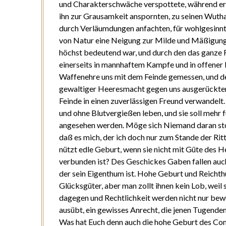
und Charakterschwäche verspottete, während er,
ihn zur Grausamkeit anspornten, zu seinen Wuth
durch Verläumdungen anfachten, für wohlgesinnte
von Natur eine Neigung zur Milde und Mäßigung.
höchst bedeutend war, und durch den das ganze 
einerseits in mannhaftem Kampfe und in offener 
Waffenehre uns mit dem Feinde gemessen, und d
gewaltiger Heeresmacht gegen uns ausgerückte
Feinde in einen zuverlässigen Freund verwandelt
und ohne Blutvergießen leben, und sie soll mehr f
angesehen werden. Möge sich Niemand daran stoß
daß es mich, der ich doch nur zum Stande der Rit
nützt edle Geburt, wenn sie nicht mit Güte des
verbunden ist? Des Geschickes Gaben fallen auc
der sein Eigenthum ist. Hohe Geburt und Reichthu
Glücksgüter, aber man zollt ihnen kein Lob, weil
dagegen und Rechtlichkeit werden nicht nur bew
ausübt, ein gewisses Anrecht, die jenen Tugende
Was hat Euch denn auch die hohe Geburt des Co