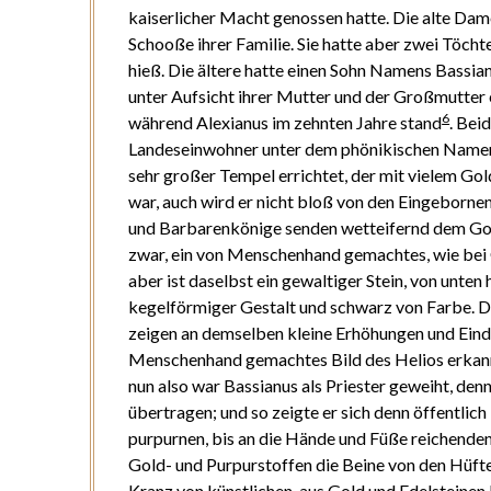
kaiserlicher Macht genossen hatte. Die alte Dame
Schooße ihrer Familie. Sie hatte aber zwei Töch
hieß. Die ältere hatte einen Sohn Namens Bassian
unter Aufsicht ihrer Mutter und der Großmutter 
6
während Alexianus im zehnten Jahre stand
. Bei
Landeseinwohner unter dem phönikischen Name
sehr großer Tempel errichtet, der mit vielem Gol
war, auch wird er nicht bloß von den Eingeborne
und Barbarenkönige senden wetteifernd dem Gott
zwar, ein von Menschenhand gemachtes, wie bei 
aber ist daselbst ein gewaltiger Stein, von unten 
kegelförmiger Gestalt und schwarz von Farbe. D
zeigen an demselben kleine Erhöhungen und Eindrü
Menschenhand gemachtes Bild des Helios erkannt
nun also war Bassianus als Priester geweiht, denn
übertragen; und so zeigte er sich denn öffentlic
purpurnen, bis an die Hände und Füße reichende
Gold- und Purpurstoffen die Beine von den Hüft
Kranz von künstlichen, aus Gold und Edelsteine