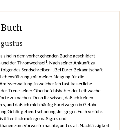
. Buch
gustus
s sind in dem vorhergehenden Buche geschildert
1
n und der Thronwechsel
. Nach seiner Ankunft zu
 folgendes Sendschreiben: „Bei Eurer Bekanntschaft
 Lebensführung, mit meiner Neigung für die
Amtsverwaltung, in welcher ich fast kaiserliche
t der Treue seiner Oberbefehlshaber der Leibwache
e Worte zu machen. Denn Ihr wisset, daß ich keinen
rs, und daß ich mich häufig Euretwegen in Gefahr
mdung Gehör gebend schonungslos gegen Euch verfuhr.
ais öffentlich mein gemäßigtes und
thanen zum Vorwurfe machte, und es als Nachlässigkeit