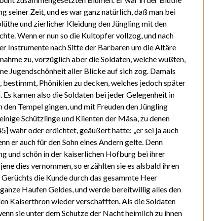
g seiner Zeit, und es war ganz natürlich, daß man bei
lüthe und zierlicher Kleidung den Jüngling mit den
hte. Wenn er nun so die Kultopfer vollzog, und nach
er Instrumente nach Sitte der Barbaren um die Altäre
lnahme zu, vorzüglich aber die Soldaten, welche wußten,
ne Jugendschönheit aller Blicke auf sich zog. Damals
r, bestimmt, Phönikien zu decken, welches jedoch später
. Es kamen also die Soldaten bei jeder Gelegenheit in
in den Tempel gingen, und mit Freuden den Jüngling
einige Schützlinge und Klienten der Mäsa, zu denen
45
]
wahr oder erdichtet, geäußert hatte: „er sei ja auch
nn er auch für den Sohn eines Andern gelte. Denn
ung und schön in der kaiserlichen Hofburg bei ihrer
jene dies vernommen, so erzählten sie es alsbald ihren
s Gerüchts die Kunde durch das gesammte Heer
 ganze Haufen Geldes, und werde bereitwillig alles den
en Kaiserthron wieder verschafften. Als die Soldaten
wenn sie unter dem Schutze der Nacht heimlich zu ihnen