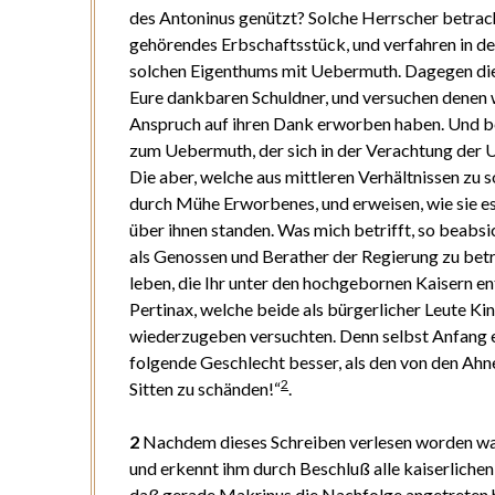
des Antoninus genützt? Solche Herrscher betrac
gehörendes Erbschaftsstück, und verfahren in 
solchen Eigenthums mit Uebermuth. Dagegen diej
Eure dankbaren Schuldner, und versuchen denen w
Anspruch auf ihren Dank erworben haben. Und be
zum Uebermuth, der sich in der Verachtung der U
Die aber, welche aus mittleren Verhältnissen zu s
durch Mühe Erworbenes, und erweisen, wie sie es
über ihnen standen. Was mich betrifft, so beabsic
als Genossen und Berather der Regierung zu betra
leben, die Ihr unter den hochgebornen Kaisern 
Pertinax, welche beide als bürgerlicher Leute K
wiederzugeben versuchten. Denn selbst Anfang e
folgende Geschlecht besser, als den von den A
2
Sitten zu schänden!“
.
2
Nachdem dieses Schreiben verlesen worden war,
und erkennt ihm durch Beschluß alle kaiserlichen
daß gerade Makrinus die Nachfolge angetreten h