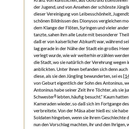
der Jugend, und von Ansehen der schönste Jünglin
dieser Vereinigung von Leibesschönheit, Jugendb
schönen Bildnissen des Dionysos vergleichen moc
dem Klange der Flöten, Syringen und vieler ander
tanzte, sahen ihm alle Leute mit besonderer Thei
daß er von kaiserlicher Abkunft war, während sei
lag gerade in der Nähe der Stadt ein großes Hee
verlegt wurde, wie wir weiterhin erzählen werden
die Stadt, wo sie natürlich der Verehrung wegen 
anblickten. Unter ihnen befanden sich denn auch 
diese, als sie den Jüngling bewunderten, sei es
[
1
von Geburt eigentlich der Sohn des Antoninus, we
Antoninus habe seiner Zeit ihre Töchter, als sie j
8
Schwester
lebten, häufig besucht.“ Kaum hatten 
Kameraden wieder, so daß sich im Fortgange de
verbreitete. Von der Mäsa aber hieß es: sie habe
Soldaten hingeben, wenn sie ihrem Geschlechte d
nun den Vorschlag machten, ihr und den Ihrigen, 