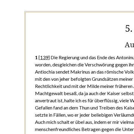
5
Au
1
[
139
]
Die Regierung und das Ende des Antoninu
worden, desgleichen die Verschwörung gegen ih
Antiochia sendet Makrinus an das römische Volk
mit den von jeher befolgten Grundsätzen meiner
Rechtlichkeit und mit der Milde meiner früheren 
Machtgewalt besaß, da ja auch der Kaiser selbs
anvertraut ist, halte ich es für überflüssig, viel
Gefallen fand an dem Thun und Treiben des Kaise
setzte in Fällen, wo er jeder beliebigen Verläu
Auch mich schalt er übel aus, indem er mir vielm
menschenfreundliches Betragen gegen die Unter