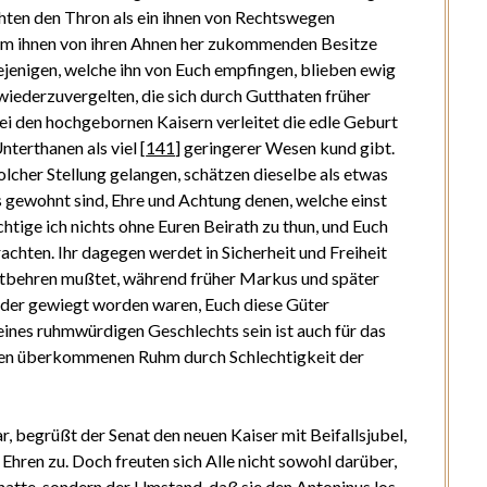
hten den Thron als ein ihnen von Rechtswegen
dem ihnen von ihren Ahnen her zukommenden Besitze
enigen, welche ihn von Euch empfingen, blieben ewig
iederzuvergelten, die sich durch Gutthaten früher
i den hochgebornen Kaisern verleitet die edle Geburt
nterthanen als viel
[
141
]
geringerer Wesen kund gibt.
olcher Stellung gelangen, schätzen dieselbe als etwas
 gewohnt sind, Ehre und Achtung denen, welche einst
htige ich nichts ohne Euren Beirath zu thun, und Euch
chten. Ihr dagegen werdet in Sicherheit und Freiheit
entbehren mußtet, während früher Markus und später
inder gewiegt worden waren, Euch diese Güter
ines ruhmwürdigen Geschlechts sein ist auch für das
hnen überkommenen Ruhm durch Schlechtigkeit der
 begrüßt der Senat den neuen Kaiser mit Beifallsjubel,
 Ehren zu. Doch freuten sich Alle nicht sowohl darüber,
atte, sondern der Umstand, daß sie den Antoninus los