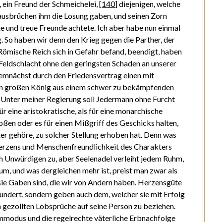
 ein Freund der Schmeichelei,
[
140
]
diejenigen, welche
ausbrüchen ihm die Losung gaben, und seinen Zorn
 und treue Freunde achtete. Ich aber habe nun einmal
 So haben wir denn den Krieg gegen die Parther, der
Römische Reich sich in Gefahr befand, beendigt, haben
Feldschlacht ohne den geringsten Schaden an unserer
emnächst durch den Friedensvertrag einen mit
n großen König aus einem schwer zu bekämpfenden
. Unter meiner Regierung soll Jedermann ohne Furcht
ür eine aristokratische, als für eine monarchische
en oder es für einen Mißgriff des Geschicks halten,
ter gehöre, zu solcher Stellung erhoben hat. Denn was
 Herzens und Menschenfreundlichkeit des Charakters
h Unwürdigen zu, aber Seelenadel verleiht jedem Ruhm,
m, und was dergleichen mehr ist, preist man zwar als
 sie Gaben sind, die wir von Andern haben. Herzensgüte
undert, sondern geben auch dem, welcher sie mit Erfolg
n gezollten Lobsprüche auf seine Person zu beziehen.
mmodus und die regelrechte väterliche Erbnachfolge