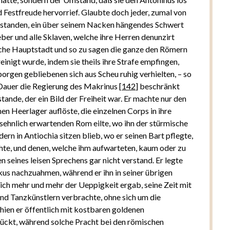
d Festfreude hervorrief. Glaubte doch jeder, zumal von
 standen, ein über seinem Nacken hängendes Schwert
r und alle Sklaven, welche ihre Herren denunzirt
ische Hauptstadt und so zu sagen die ganze den Römern
nigt wurde, indem sie theils ihre Strafe empfingen,
borgen gebliebenen sich aus Scheu ruhig verhielten, – so
 Dauer die Regierung des Makrinus
[
142
]
beschränkt
tande, der ein Bild der Freiheit war. Er machte nur den
nen Heerlager auflöste, die einzelnen Corps in ihre
 sehnlich erwartenden Rom eilte, wo ihn der stürmische
ern in Antiochia sitzen blieb, wo er seinen Bart pflegte,
te, und denen, welche ihm aufwarteten, kaum oder zu
 seines leisen Sprechens gar nicht verstand. Er legte
us nachzuahmen, während er ihn in seiner übrigen
ich mehr und mehr der Ueppigkeit ergab, seine Zeit mit
und Tanzkünstlern verbrachte, ohne sich um die
chien er öffentlich mit kostbaren goldenen
ückt, während solche Pracht bei den römischen