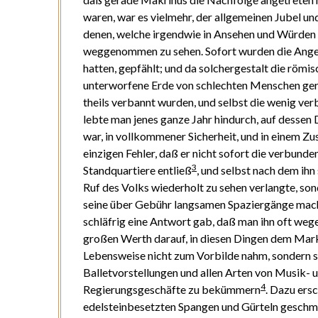
waren, war es vielmehr, der allgemeinen Jubel un
denen, welche irgendwie in Ansehen und Würden
weggenommen zu sehen. Sofort wurden die Angebe
hatten, gepfählt; und da solchergestalt die röm
unterworfene Erde von schlechten Menschen gerei
theils verbannt wurden, und selbst die wenig ver
lebte man jenes ganze Jahr hindurch, auf dessen
war, in vollkommener Sicherheit, und in einem Zus
einzigen Fehler, daß er nicht sofort die verbunde
3
Standquartiere entließ
, und selbst nach dem ihn
Ruf des Volks wiederholt zu sehen verlangte, sond
seine über Gebühr langsamen Spaziergänge mach
schläfrig eine Antwort gab, daß man ihn oft wegen
großen Werth darauf, in diesen Dingen dem Mark
Lebensweise nicht zum Vorbilde nahm, sondern s
Balletvorstellungen und allen Arten von Musik- 
4
Regierungsgeschäfte zu bekümmern
. Dazu ers
edelsteinbesetzten Spangen und Gürteln geschm