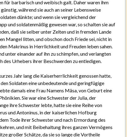
gen für barbarisch und weibisch galt. Daher waren ihm
ht günstig, während sie auch an seiner Lebensweise
Soldaten dünkte; und wenn sie vergleichend der
app und soldatenmäßig gewesen war, so schalten sie auf
den, daß sie selber unter Zelten und in fremden Lande
 Mangel litten, und obschon doch Friede sei, nicht in
den Makrinus in Herrlichkeit und Freuden leben sahen.
nd unter einander auf ihn zu schimpfen, und verlangten
ch des Urhebers ihrer Beschwerden zu entledigen.
urzes Jahr lang die Kaiserherrlichkeit genossen hatte,
ll den Soldaten eine unbedeutende und geringfügige
s lebte damals eine Frau Namens Mäsa, von Geburt eine
hönikien. Sie war eine Schwester der Julia, der
nge ihre Schwester lebte, hatte sie eine Reihe von
rus und Antoninus, in der kaiserlichen Hofburg
 dem Tode ihrer Schwester und nach Ermordung des
ukehren, und mit Beibehaltung ihres ganzen Vermögens
itze großer Schätze, da sie so lange die Vortheile