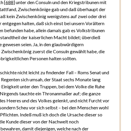
ch
[
688
]
unter den Consuln und den Kriegstribunen mit
stattfand, Zwischenkönige gab und daß überhaupt der
daß kein Zwischenkönig wenigstens auf zwei oder drei
ntgegen halten, daß sich einst bei unsern Vorältern
en befunden habe, allein damals gab es Volkstribunen
standtheil der kaiserlichen Macht bildet; überdieß
 gewesen seien. Ja, in den glaubwürdigern
n Zwischenkönig zuerst die Consuln gewählt habe, die
brigkeitlichen Personen halten sollten.
eschichte nicht leicht zu findender Fall – Roms Senat und
Regenten sich umsah, der Staat sechs Monate lang
 Einigkeit unter den Truppen, bei dem Volke die Ruhe
Nirgends tauchte ein Thronanmaßer auf; die ganze
es Heeres und des Volkes gelenkt, und nicht Furcht vor
sondern Scheu vor sich selbst – bei den Menschen wohl
Pflichten. Indeß muß ich doch die Ursache dieser so
die Kunde dieser von der Nachwelt noch
ewahren, damit diejenigen, welche nach der