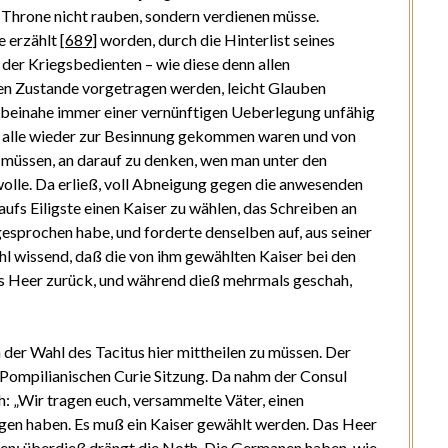
 Throne nicht rauben, sondern verdienen müsse.
e erzählt
[
689
]
worden, durch die Hinterlist seines
der Kriegsbedienten – wie diese denn allen
ten Zustande vorgetragen werden, leicht Glauben
s beinahe immer einer vernünftigen Ueberlegung unfähig
als alle wieder zur Besinnung gekommen waren und von
 müssen, an darauf zu denken, wen man unter den
lle. Da erließ, voll Abneigung gegen die anwesenden
ufs Eiligste einen Kaiser zu wählen, das Schreiben an
sprochen habe, und forderte denselben auf, aus seiner
hl wissend, daß die von ihm gewählten Kaiser bei den
das Heer zurück, und während dieß mehrmals geschah,
der Wahl des Tacitus hier mittheilen zu müssen. Der
er Pompilianischen Curie Sitzung. Da nahm der Consul
h: „Wir tragen euch, versammelte Väter, einen
agen haben. Es muß ein Kaiser gewählt werden. Das Heer
hen; überdieß drängt die Noth. Die Germanen haben, wie