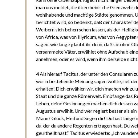
man uns meldet, die überrheinische Grenzwehr 
wohlhabende und machtige Städte genommen. Un
berichtet wird, so bedenkt, daß der Charakter der 
Weibern sich beherrschen lassen, als der Heiligk
von Africa, was von Illyricum, was von Aegypten
sagen, wie lange glaubt ihr denn, daß sie ohne 
versammelte Väter, erwählet ohne Aufschub einen
annehmen, oder es wird, wenn ihm derselbe nicht 
4
Als hierauf Tacitus, der unter den Consularen z
worin bestehende Meinung sagen wollte, rief der
erhalten! Dich erwählen wir, dich machen wir zu 
Staat und die ganze Römerwelt. Empfange das Rei
Leben, deine Gesinnungen machen dich dessen wü
Augustus erwählt. Und wer regiert besser als ein
Mann? Glück, Heil und Segen dir! Du hast lange im
du, der du andere Regenten ertragen hast. Du weiß
geurtheilt hast.“ Tacitus erwiederte: „Ich wunde