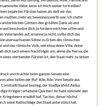
rsammelte Väter, lasse ich mich weiter fortreißen?
inen bejahrten Fürsten haben als daß wir das
iden mußten, mehr als beweinenswerth war. Ich statte
n unsterblichen Göttern den größten Dank ab und
te und beschwöre dich, ja fordere mich hier offen und
 Vaterlandes auf, ernenne ja nicht, sollte dich das
deine unerwachsenen Söhne zu Erben des römischen
at und das römische Volk, wie etwa deine Villa, deine
ieh dich nach einem Nachfolger um; ahme die Nerva, die
 eines sterbenden Fürsten ist, den Staat mehr zu lieben
ndruck und brachte beim ganzen Senate eine
on allen Seiten der Ruf: Alle, Alle. Vom Senate aus
 Comitialtribunal bestieg, der Stadtpräfekt Aelius
dige Krieger! erhabene Quiriten! Ihr habt nunmehr den
 Kriegsheere erwählt hat. Tacitus, dieser höchst
urch seine Rathschläge den Staat unterstützt hat,