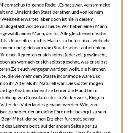
 Nicomachus folgende Rede: „Es hat zwar, versammelte
sheit und Umsicht den Staat berathen und von keinem
 Weisheit erwartet: aber doch ist nie in diesem
chluß gefaßt worden als heute. Wir haben einen Mann
gewählt, einen Mann, der für Alle gleich einem Vater
chts Uebereiltes, nichts Hartes zu befürchten; vielmehr
onnene und gleichsam vom Staate selbst anbefohlene
ür einen Regenten er sich selbst jederzeit gewünscht,
eben als wornach er sich selbst gesehnt, was er selbst
lteren Zeit euch vergegenwärtigen wollt, die Neronen
ute, die vielmehr dem Staate incommode waren, so
n so ihr Alter als ihr Naturell war. Die Götter mögen
bärtige Knaben, denen ihre Lehrer die Hand beim
rleihung von Consulaten durch Zuckerwerk, Ringeln
 Väter des Vaterlandes genannt werden. Wie, zum
iser zu haben, der um seine Ehre nicht besorgt zu sein
egriff hat, der seinen Erzieher fürchtet, seiner
 des Lehrers bebt, auf der andern Seite aber zu
ennt, deren Aufführung, Verdienste, Alter, Familie und