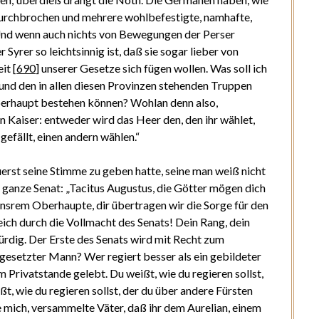
durchbrochen und mehrere wohlbefestigte, namhafte,
d wenn auch nichts von Bewegungen der Perser
Syrer so leichtsinnig ist, daß sie sogar lieber von
eit
[
690
]
unserer Gesetze sich fügen wollen. Was soll ich
 und den in allen diesen Provinzen stehenden Truppen
Oberhaupt bestehen können? Wohlan denn also,
 Kaiser: entweder wird das Heer den, den ihr wählet,
gefällt, einen andern wählen.“
uerst seine Stimme zu geben hatte, seine man weiß nicht
 ganze Senat: „Tacitus Augustus, die Götter mögen dich
unsrem Oberhaupte, dir übertragen wir die Sorge für den
ch durch die Vollmacht des Senats! Dein Rang, dein
rdig. Der Erste des Senats wird mit Recht zum
 gesetzter Mann? Wer regiert besser als ein gebildeter
 Privatstande gelebt. Du weißt, wie du regieren sollst,
t, wie du regieren sollst, der du über andere Fürsten
re mich, versammelte Väter, daß ihr dem Aurelian, einem