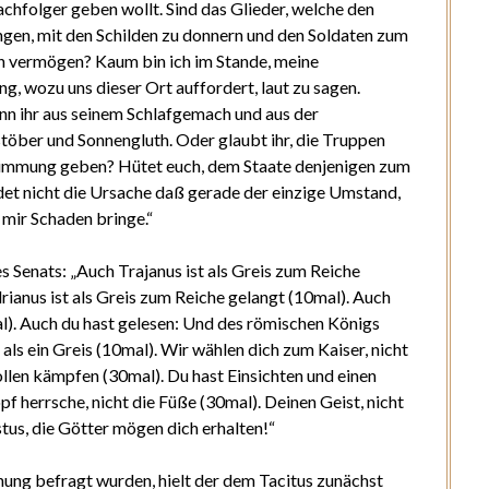
chfolger geben wollt. Sind das Glieder, welche den
ngen, mit den Schilden zu donnern und den Soldaten zum
n vermögen? Kaum bin ich im Stande, meine
g, wozu uns dieser Ort auffordert, laut zu sagen.
n ihr aus seinem Schlafgemach und aus der
töber und Sonnengluth. Oder glaubt ihr, die Truppen
stimmung geben? Hütet euch, dem Staate denjenigen zum
et nicht die Ursache daß gerade der einzige Umstand,
 mir Schaden bringe.“
 Senats: „Auch Trajanus ist als Greis zum Reiche
ianus ist als Greis zum Reiche gelangt (10mal). Auch
al). Auch du hast gelesen: Und des römischen Königs
als ein Greis (10mal). Wir wählen dich zum Kaiser, nicht
ollen kämpfen (30mal). Du hast Einsichten und einen
f herrsche, nicht die Füße (30mal). Deinen Geist, nicht
tus, die Götter mögen dich erhalten!“
nung befragt wurden, hielt der dem Tacitus zunächst