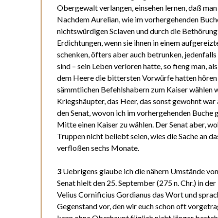
Obergewalt verlangen, einsehen lernen, daß man
Nachdem Aurelian, wie im vorhergehenden Buch
nichtswürdigen Sclaven und durch die Bethörung 
Erdichtungen, wenn sie ihnen in einem aufgereiz
schenken, öfters aber auch betrunken, jedenfall
sind – sein Leben verloren hatte, so fieng man, 
dem Heere die bittersten Vorwürfe hatten hören
sämmtlichen Befehlshabern zum Kaiser wählen wo
Kriegshäupter, das Heer, das sonst gewohnt war a
den Senat, wovon ich im vorhergehenden Buche ge
Mitte einen Kaiser zu wählen. Der Senat aber, wo
Truppen nicht beliebt seien, wies die Sache an 
verfloßen sechs Monate.
3
Uebrigens glaube ich die nähern Umstände von 
Senat hielt den 25. September (275 n. Chr.) in d
Velius Cornificius Gordianus das Wort und sprac
Gegenstand vor, den wir euch schon oft vorgetr
kann ohne Oberhaupt füglich nicht länger beste