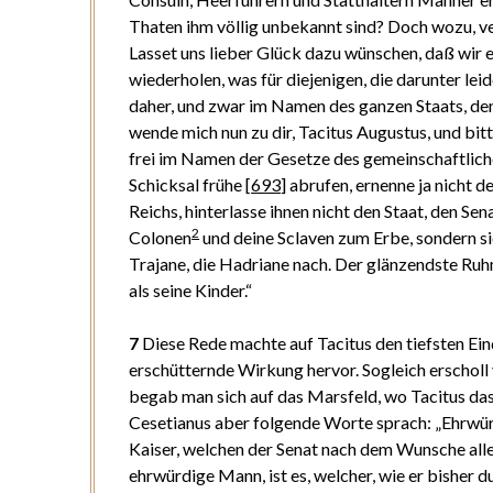
Thaten ihm völlig unbekannt sind? Doch wozu, ve
Lasset uns lieber Glück dazu wünschen, daß wir e
wiederholen, was für diejenigen, die darunter le
daher, und zwar im Namen des ganzen Staats, de
wende mich nun zu dir, Tacitus Augustus, und bit
frei im Namen der Gesetze des gemeinschaftlichen
Schicksal frühe
[
693
]
abrufen, ernenne ja nicht 
Reichs, hinterlasse ihnen nicht den Staat, den Sen
2
Colonen
und deine Sclaven zum Erbe, sondern s
Trajane, die Hadriane nach. Der glänzendste Ruhm
als seine Kinder.“
7
Diese Rede machte auf Tacitus den tiefsten Ei
erschütternde Wirkung hervor. Sogleich erscholl v
begab man sich auf das Marsfeld, wo Tacitus das
Cesetianus aber folgende Worte sprach: „Ehrwür
Kaiser, welchen der Senat nach dem Wunsche aller
ehrwürdige Mann, ist es, welcher, wie er bisher d