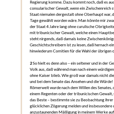
Regierung komme. Dazu kommt noch, daß es au
consularischer Gewalt, wenn ein Zwischenreich 
Staat niemalen dergestalt ohne Oberhaupt war, 
Tage gewählt worden wäre. Man könnte mir zwar e
der Staat 4 Jahre lang ohne curulische Obrigkeit
mit tribunicischer Gewalt, welche einen Hauptbe
steht nirgends, daß damals keine Zwischenkönige
Geschichtschreibern ist zu lesen, daß hernach ei
hinwiederum Comitien für die Wahl der übrigen o
2
So hielt es denn also – ein seltener und in der G
Volk aus, daß während man nach einem würdigen 
ohne Kaiser blieb. Wie groß war damals nicht die
und bei dem Senate das Ansehen und die Würde! 
Römerwelt wurde nach dem Willen des Senates, d
einem Regenten oder der tribunicischen Gewalt, 
das Beste – bestimmte sie zu Beobachtung ihrer 
glücklichen Zögerung melden und insbesondere 
anzustaunenden Mäßigung in meinem Werke aufb