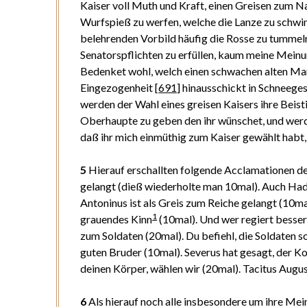
Kaiser voll Muth und Kraft, einen Greisen zum Na
Wurfspieß zu werfen, welche die Lanze zu schwi
belehrenden Vorbild häufig die Rosse zu tummel
Senatorspflichten zu erfüllen, kaum meine Meinun
Bedenket wohl, welch einen schwachen alten Man
Eingezogenheit
[
691
]
hinausschickt in Schneeges
werden der Wahl eines greisen Kaisers ihre Bei
Oberhaupte zu geben den ihr wünschet, und werd
daß ihr mich einmüthig zum Kaiser gewählt habt,
5
Hierauf erschallten folgende Acclamationen des
gelangt (dieß wiederholte man 10mal). Auch Hadr
Antoninus ist als Greis zum Reiche gelangt (10m
1
grauendes Kinn
(10mal). Und wer regiert besser 
zum Soldaten (20mal). Du befiehl, die Soldaten s
guten Bruder (10mal). Severus hat gesagt, der Kop
deinen Körper, wählen wir (20mal). Tacitus Augus
6
Als hierauf noch alle insbesondere um ihre Mei