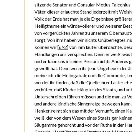
sitzende Senator und Consular Metius Falconius
Väter, dieser erlauchte Stand jederzeit mit Wei
Volk der Erde hat man je die Ergebnisse größerer
Heiligthume ein würdevollerer und weiserer Bes
von vorgerückten Jahren zu unserem Oberhaupte 
sorgt. Von ihm haben wir nichts Unüberlegtes, ni
können wir
[
692
]
von ihm lauter überdachte, bes
Handlungen uns versprechen. Denn er weiß, was f
und er kann uns in seiner Person nichts Anderes g
gewollt hat. Denn wenn ihr jene Ungeheuer der ä
meine ich, die Heliogabale und die Commode, Le
werdet ihr finden, daß die Quelle ihrer Laster ebe
verhüten, daß Kinder Häupter des Staats, und un
Unterschreiben führen müssen und die man zu Ve
und andere kindische Sinnenreize bewegen kann,
Henker, reimt sich das mit der Vernunft, einen Ka
weiß, der von dem Wesen eines Staats gar keinen B
Säugamme gehorcht und vor der Ruthe in der Hand
Consuln, Heerführern und Statthaltern Männer ern