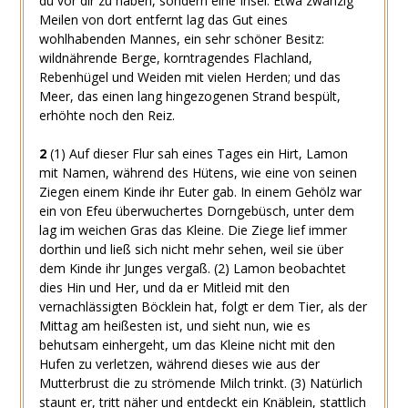
du vor dir zu haben, sondern eine Insel. Etwa zwanzig
Meilen von dort entfernt lag das Gut eines
wohlhabenden Mannes, ein sehr schöner Besitz:
wildnährende Berge, korntragendes Flachland,
Rebenhügel und Weiden mit vielen Herden; und das
Meer, das einen lang hingezogenen Strand bespült,
erhöhte noch den Reiz.
2
(1)
Auf dieser Flur sah eines Tages ein Hirt, Lamon
mit Namen, während des Hütens, wie eine von seinen
Ziegen einem Kinde ihr Euter gab. In einem Gehölz war
ein von Efeu überwuchertes Dorngebüsch, unter dem
lag im weichen Gras das Kleine. Die Ziege lief immer
dorthin und ließ sich nicht mehr sehen, weil sie über
dem Kinde ihr Junges vergaß.
(2)
Lamon beobachtet
dies Hin und Her, und da er Mitleid mit den
vernachlässigten Böcklein hat, folgt er dem Tier, als der
Mittag am heißesten ist, und sieht nun, wie es
behutsam einhergeht, um das Kleine nicht mit den
Hufen zu verletzen, während dieses wie aus der
Mutterbrust die zu strömende Milch trinkt.
(3)
Natürlich
staunt er, tritt näher und entdeckt ein Knäblein, stattlich