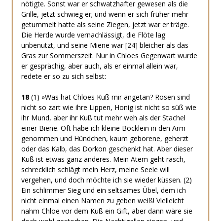
nötigte. Sonst war er schwatzhafter gewesen als die
Grille, jetzt schwieg er; und wenn er sich früher mehr
getummelt hatte als seine Ziegen, jetzt war er träge.
Die Herde wurde vernachlässigt, die Flöte lag
unbenutzt, und seine Miene war
[24]
bleicher als das
Gras zur Sommerszeit. Nur in Chloes Gegenwart wurde
er gesprächig, aber auch, als er einmal allein war,
redete er so zu sich selbst:
18
(1)
»Was hat Chloes Kuß mir angetan? Rosen sind
nicht so zart wie ihre Lippen, Honig ist nicht so süß wie
ihr Mund, aber ihr Kuß tut mehr weh als der Stachel
einer Biene. Oft habe ich kleine Böcklein in den Arm
genommen und Hündchen, kaum geborene, geherzt
oder das Kalb, das Dorkon geschenkt hat. Aber dieser
Kuß ist etwas ganz anderes. Mein Atem geht rasch,
schrecklich schlägt mein Herz, meine Seele will
vergehen, und doch möchte ich sie wieder küssen.
(2)
Ein schlimmer Sieg und ein seltsames Übel, dem ich
nicht einmal einen Namen zu geben weiß! Vielleicht
nahm Chloe vor dem Kuß ein Gift, aber dann wäre sie