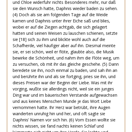
und Chloe widerfuhr nichts Besonderes mehr, nur daß
sie den Wunsch hatte, Daphnis wieder baden zu sehen.
(4)
Doch als sie am folgenden Tage auf die Weide
kamen und Daphnis unter ihrer Eiche saß und blies,
wobei er auf die Ziegen achtgab, die sich gelagert
hatten und seinen Weisen zu lauschen schienen, setzte
sie
[18]
sich zu ihm und blickte wohl auch auf die
Schafherde, viel häufiger aber auf ihn. Diesmal meinte
sie, er sei schön, weil er flöte, glaubte also, die Musik
bewirke die Schönheit, und nahm ihm die Flöte weg, um
zu versuchen, ob mit ihr das gleiche geschehe.
(5)
Dann
beredete sie ihn, noch einmal zu baden, und sah ihn an
und berührte ihn und als sie fortging, pries sie ihn, und
dieses Preisen war der Beginn der Liebe. Was mit ihr
vorging, wußte sie allerdings nicht, weil sie ein junges
Ding war und im bäuerischen Verstande aufgewachsen
und aus keines Menschen Munde je das Wort Liebe
vernommen hatte. Ihr Herz war betrübt, ihre Augen
wanderten unruhig hin und her, und oft sagte sie
Daphnis’ Namen vor sich hin.
(6)
Vom Essen wollte sie
nichts wissen, sie fand nachts keinen Schlaf und