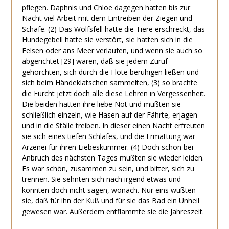
pflegen. Daphnis und Chloe dagegen hatten bis zur
Nacht viel Arbeit mit dem Eintreiben der Ziegen und
Schafe.
(2)
Das Wolfsfell hatte die Tiere erschreckt, das
Hundegebell hatte sie verstört, sie hatten sich in die
Felsen oder ans Meer verlaufen, und wenn sie auch so
abgerichtet
[29]
waren, daß sie jedem Zuruf
gehorchten, sich durch die Flöte beruhigen ließen und
sich beim Händeklatschen sammelten,
(3)
so brachte
die Furcht jetzt doch alle diese Lehren in Vergessenheit.
Die beiden hatten ihre liebe Not und mußten sie
schließlich einzeln, wie Hasen auf der Fährte, erjagen
und in die Ställe treiben. In dieser einen Nacht erfreuten
sie sich eines tiefen Schlafes, und die Ermattung war
Arzenei für ihren Liebeskummer.
(4)
Doch schon bei
Anbruch des nächsten Tages mußten sie wieder leiden.
Es war schön, zusammen zu sein, und bitter, sich zu
trennen. Sie sehnten sich nach irgend etwas und
konnten doch nicht sagen, wonach. Nur eins wußten
sie, daß für ihn der Kuß und für sie das Bad ein Unheil
gewesen war. Außerdem entflammte sie die Jahreszeit.