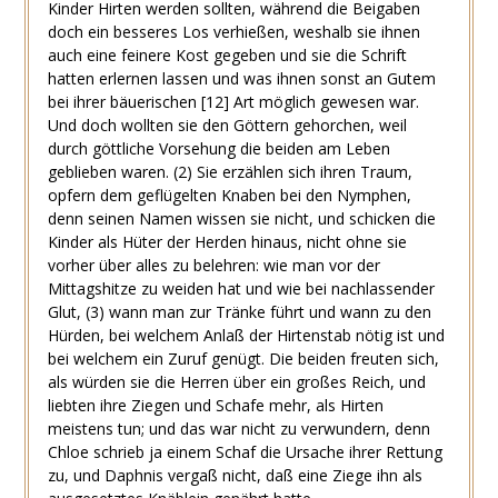
Kinder Hirten werden sollten, während die Beigaben
doch ein besseres Los verhießen, weshalb sie ihnen
auch eine feinere Kost gegeben und sie die Schrift
hatten erlernen lassen und was ihnen sonst an Gutem
bei ihrer bäuerischen
[12]
Art möglich gewesen war.
Und doch wollten sie den Göttern gehorchen, weil
durch göttliche Vorsehung die beiden am Leben
geblieben waren.
(2)
Sie erzählen sich ihren Traum,
opfern dem geflügelten Knaben bei den Nymphen,
denn seinen Namen wissen sie nicht, und schicken die
Kinder als Hüter der Herden hinaus, nicht ohne sie
vorher über alles zu belehren: wie man vor der
Mittagshitze zu weiden hat und wie bei nachlassender
Glut,
(3)
wann man zur Tränke führt und wann zu den
Hürden, bei welchem Anlaß der Hirtenstab nötig ist und
bei welchem ein Zuruf genügt. Die beiden freuten sich,
als würden sie die Herren über ein großes Reich, und
liebten ihre Ziegen und Schafe mehr, als Hirten
meistens tun; und das war nicht zu verwundern, denn
Chloe schrieb ja einem Schaf die Ursache ihrer Rettung
zu, und Daphnis vergaß nicht, daß eine Ziege ihn als