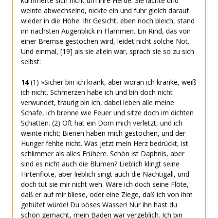
kümmerte sich nicht um ihre Herde. Sie lachte und
weinte abwechselnd, nickte ein und fuhr gleich darauf
wieder in die Höhe. Ihr Gesicht, eben noch bleich, stand
im nächsten Augenblick in Flammen. Ein Rind, das von
einer Bremse gestochen wird, leidet nicht solche Not.
Und einmal,
[19]
als sie allein war, sprach sie so zu sich
selbst:
14
(1)
»Sicher bin ich krank, aber woran ich kranke, weiß
ich nicht. Schmerzen habe ich und bin doch nicht
verwundet, traurig bin ich, dabei leben alle meine
Schafe, ich brenne wie Feuer und sitze doch im dichten
Schatten.
(2)
Oft hat ein Dorn mich verletzt, und ich
weinte nicht; Bienen haben mich gestochen, und der
Hunger fehlte nicht. Was jetzt mein Herz bedrückt, ist
schlimmer als alles Frühere. Schön ist Daphnis, aber
sind es nicht auch die Blumen? Lieblich klingt seine
Hirtenflöte, aber lieblich singt auch die Nachtigall, und
doch tut sie mir nicht weh. Wäre ich doch seine Flöte,
daß er auf mir bliese, oder eine Ziege, daß ich von ihm
gehütet würde! Du böses Wasser! Nur ihn hast du
schön gemacht, mein Baden war vergeblich. Ich bin