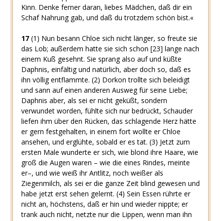
Kinn. Denke ferner daran, liebes Mädchen, daß dir ein
Schaf Nahrung gab, und daß du trotzdem schön bist.«
17
(1)
Nun besann Chloe sich nicht länger, so freute sie
das Lob; außerdem hatte sie sich schon
[23]
lange nach
einem Kuß gesehnt. Sie sprang also auf und küßte
Daphnis, einfältig und natürlich, aber doch so, daß es
ihn völlig entflammte.
(2)
Dorkon trollte sich beleidigt
und sann auf einen anderen Ausweg für seine Liebe;
Daphnis aber, als sei er nicht geküßt, sondern
verwundet worden, fühlte sich nur bedrückt, Schauder
liefen ihm über den Rücken, das schlagende Herz hätte
er gern festgehalten, in einem fort wollte er Chloe
ansehen, und erglühte, sobald er es tat.
(3)
Jetzt zum
ersten Male wunderte er sich, wie blond ihre Haare, wie
groß die Augen waren – wie die eines Rindes, meinte
er–, und wie weiß ihr Antlitz, noch weißer als
Ziegenmilch, als sei er die ganze Zeit blind gewesen und
habe jetzt erst sehen gelernt.
(4)
Sein Essen rührte er
nicht an, höchstens, daß er hin und wieder nippte; er
trank auch nicht, netzte nur die Lippen, wenn man ihn