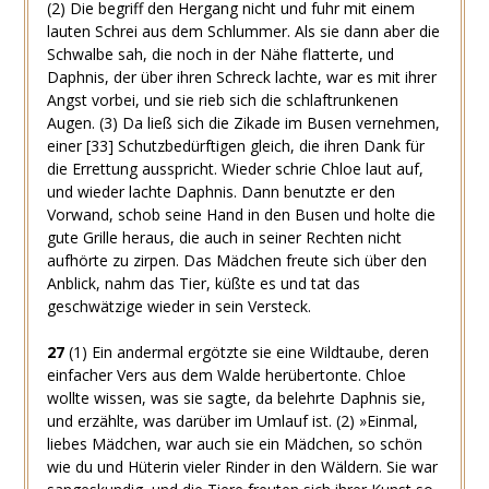
(2)
Die begriff den Hergang nicht und fuhr mit einem
lauten Schrei aus dem Schlummer. Als sie dann aber die
Schwalbe sah, die noch in der Nähe flatterte, und
Daphnis, der über ihren Schreck lachte, war es mit ihrer
Angst vorbei, und sie rieb sich die schlaftrunkenen
Augen.
(3)
Da ließ sich die Zikade im Busen vernehmen,
einer
[33]
Schutzbedürftigen gleich, die ihren Dank für
die Errettung ausspricht. Wieder schrie Chloe laut auf,
und wieder lachte Daphnis. Dann benutzte er den
Vorwand, schob seine Hand in den Busen und holte die
gute Grille heraus, die auch in seiner Rechten nicht
aufhörte zu zirpen. Das Mädchen freute sich über den
Anblick, nahm das Tier, küßte es und tat das
geschwätzige wieder in sein Versteck.
27
(1)
Ein andermal ergötzte sie eine Wildtaube, deren
einfacher Vers aus dem Walde herübertonte. Chloe
wollte wissen, was sie sagte, da belehrte Daphnis sie,
und erzählte, was darüber im Umlauf ist.
(2)
»Einmal,
liebes Mädchen, war auch sie ein Mädchen, so schön
wie du und Hüterin vieler Rinder in den Wäldern. Sie war