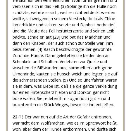
sie sich auf den vermeintlichen Wolf, umringten ihn und
verbissen sich in das Fell.
(3)
Solange ihn die Hülle noch
schützte, wehrte er sich, weil er nicht entdeckt werden
wollte, schweigend in seinem Versteck, doch als Chloe
ihn erblickte und sich entsetzte und Daphnis herbeirief,
und die Meute das Fell herunterzerrte und seinen Leib
packte, schrie er laut
[28]
und bat das Mädchen und
dann den Knaben, der auch schon zur Stelle war, ihm
beizustehen.
(4)
Rasch beschwichtigte der gewohnte
Zuruf die Hunde. Dann geleiteten die beiden den an
Schenkeln und Schultern Verletzten zur Quelle und
wuschen die Bißwunden aus, sammelten auch grüne
Ulmenrinde, kauten sie hübsch weich und legten sie auf
die schmerzenden Stellen.
(5)
Und so unerfahren waren
sie in dem, was Liebe ist, daß sie die ganze Verkleidung
für einen Hirtenscherz hielten und Dorkon gar nicht
böse waren. Sie redeten ihm sogar noch gut zu und
brachten ihn ein Stück Weges, bevor sie ihn entließen.
22
(1)
Der war nun auf die Art der Gefahr entronnen,
war nicht dem Wolfsrachen, wie es im Sprichwort heißt,
wohl aber dem der Hunde entkommen, und durfte sich