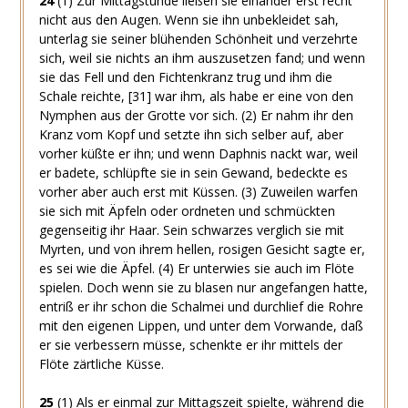
24
(1)
Zur Mittagstunde ließen sie einander erst recht
nicht aus den Augen. Wenn sie ihn unbekleidet sah,
unterlag sie seiner blühenden Schönheit und verzehrte
sich, weil sie nichts an ihm auszusetzen fand; und wenn
sie das Fell und den Fichtenkranz trug und ihm die
Schale reichte,
[31]
war ihm, als habe er eine von den
Nymphen aus der Grotte vor sich.
(2)
Er nahm ihr den
Kranz vom Kopf und setzte ihn sich selber auf, aber
vorher küßte er ihn; und wenn Daphnis nackt war, weil
er badete, schlüpfte sie in sein Gewand, bedeckte es
vorher aber auch erst mit Küssen.
(3)
Zuweilen warfen
sie sich mit Äpfeln oder ordneten und schmückten
gegenseitig ihr Haar. Sein schwarzes verglich sie mit
Myrten, und von ihrem hellen, rosigen Gesicht sagte er,
es sei wie die Äpfel.
(4)
Er unterwies sie auch im Flöte
spielen. Doch wenn sie zu blasen nur angefangen hatte,
entriß er ihr schon die Schalmei und durchlief die Rohre
mit den eigenen Lippen, und unter dem Vorwande, daß
er sie verbessern müsse, schenkte er ihr mittels der
Flöte zärtliche Küsse.
25
(1)
Als er einmal zur Mittagszeit spielte, während die