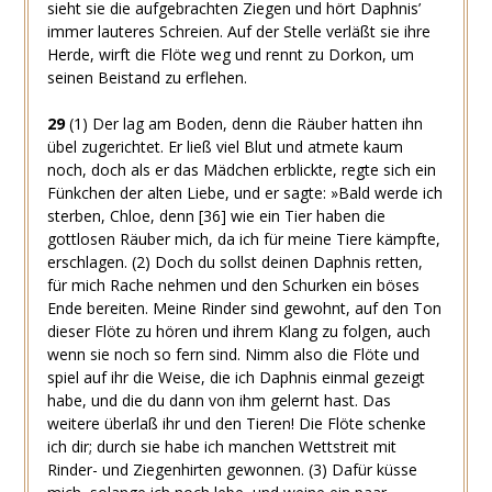
sieht sie die aufgebrachten Ziegen und hört Daphnis’
immer lauteres Schreien. Auf der Stelle verläßt sie ihre
Herde, wirft die Flöte weg und rennt zu Dorkon, um
seinen Beistand zu erflehen.
29
(1)
Der lag am Boden, denn die Räuber hatten ihn
übel zugerichtet. Er ließ viel Blut und atmete kaum
noch, doch als er das Mädchen erblickte, regte sich ein
Fünkchen der alten Liebe, und er sagte: »Bald werde ich
sterben, Chloe, denn
[36]
wie ein Tier haben die
gottlosen Räuber mich, da ich für meine Tiere kämpfte,
erschlagen.
(2)
Doch du sollst deinen Daphnis retten,
für mich Rache nehmen und den Schurken ein böses
Ende bereiten. Meine Rinder sind gewohnt, auf den Ton
dieser Flöte zu hören und ihrem Klang zu folgen, auch
wenn sie noch so fern sind. Nimm also die Flöte und
spiel auf ihr die Weise, die ich Daphnis einmal gezeigt
habe, und die du dann von ihm gelernt hast. Das
weitere überlaß ihr und den Tieren! Die Flöte schenke
ich dir; durch sie habe ich manchen Wettstreit mit
Rinder- und Ziegenhirten gewonnen.
(3)
Dafür küsse