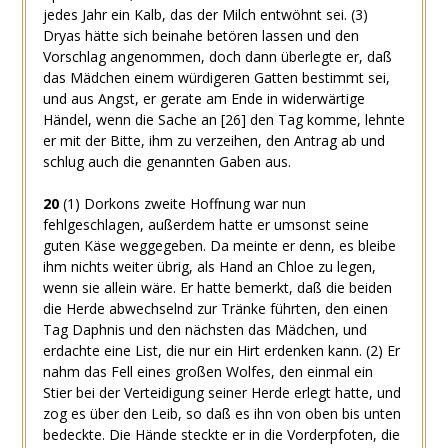
jedes Jahr ein Kalb, das der Milch entwöhnt sei.
(3)
Dryas hätte sich beinahe betören lassen und den
Vorschlag angenommen, doch dann überlegte er, daß
das Mädchen einem würdigeren Gatten bestimmt sei,
und aus Angst, er gerate am Ende in widerwärtige
Händel, wenn die Sache an
[26]
den Tag komme, lehnte
er mit der Bitte, ihm zu verzeihen, den Antrag ab und
schlug auch die genannten Gaben aus.
20
(1)
Dorkons zweite Hoffnung war nun
fehlgeschlagen, außerdem hatte er umsonst seine
guten Käse weggegeben. Da meinte er denn, es bleibe
ihm nichts weiter übrig, als Hand an Chloe zu legen,
wenn sie allein wäre. Er hatte bemerkt, daß die beiden
die Herde abwechselnd zur Tränke führten, den einen
Tag Daphnis und den nächsten das Mädchen, und
erdachte eine List, die nur ein Hirt erdenken kann.
(2)
Er
nahm das Fell eines großen Wolfes, den einmal ein
Stier bei der Verteidigung seiner Herde erlegt hatte, und
zog es über den Leib, so daß es ihn von oben bis unten
bedeckte. Die Hände steckte er in die Vorderpfoten, die