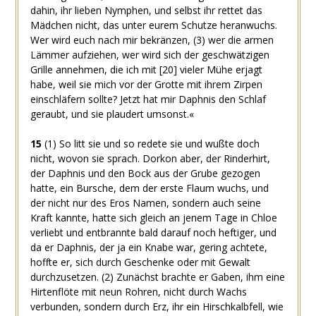
dahin, ihr lieben Nymphen, und selbst ihr rettet das
Mädchen nicht, das unter eurem Schutze heranwuchs.
Wer wird euch nach mir bekränzen,
(3)
wer die armen
Lämmer aufziehen, wer wird sich der geschwätzigen
Grille annehmen, die ich mit
[20]
vieler Mühe erjagt
habe, weil sie mich vor der Grotte mit ihrem Zirpen
einschläfern sollte? Jetzt hat mir Daphnis den Schlaf
geraubt, und sie plaudert umsonst.«
15
(1)
So litt sie und so redete sie und wußte doch
nicht, wovon sie sprach. Dorkon aber, der Rinderhirt,
der Daphnis und den Bock aus der Grube gezogen
hatte, ein Bursche, dem der erste Flaum wuchs, und
der nicht nur des Eros Namen, sondern auch seine
Kraft kannte, hatte sich gleich an jenem Tage in Chloe
verliebt und entbrannte bald darauf noch heftiger, und
da er Daphnis, der ja ein Knabe war, gering achtete,
hoffte er, sich durch Geschenke oder mit Gewalt
durchzusetzen.
(2)
Zunächst brachte er Gaben, ihm eine
Hirtenflöte mit neun Rohren, nicht durch Wachs
verbunden, sondern durch Erz, ihr ein Hirschkalbfell, wie