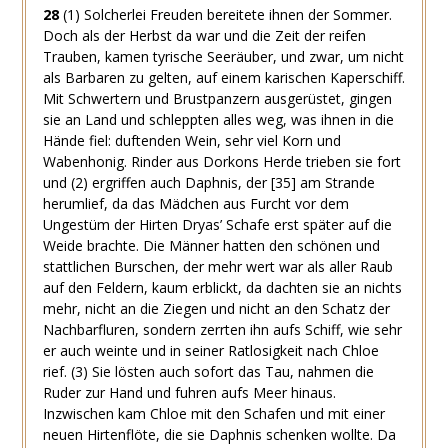
28
(1)
Solcherlei Freuden bereitete ihnen der Sommer.
Doch als der Herbst da war und die Zeit der reifen
Trauben, kamen tyrische Seeräuber, und zwar, um nicht
als Barbaren zu gelten, auf einem karischen Kaperschiff.
Mit Schwertern und Brustpanzern ausgerüstet, gingen
sie an Land und schleppten alles weg, was ihnen in die
Hände fiel: duftenden Wein, sehr viel Korn und
Wabenhonig. Rinder aus Dorkons Herde trieben sie fort
und
(2)
ergriffen auch Daphnis, der
[35]
am Strande
herumlief, da das Mädchen aus Furcht vor dem
Ungestüm der Hirten Dryas’ Schafe erst später auf die
Weide brachte. Die Männer hatten den schönen und
stattlichen Burschen, der mehr wert war als aller Raub
auf den Feldern, kaum erblickt, da dachten sie an nichts
mehr, nicht an die Ziegen und nicht an den Schatz der
Nachbarfluren, sondern zerrten ihn aufs Schiff, wie sehr
er auch weinte und in seiner Ratlosigkeit nach Chloe
rief.
(3)
Sie lösten auch sofort das Tau, nahmen die
Ruder zur Hand und fuhren aufs Meer hinaus.
Inzwischen kam Chloe mit den Schafen und mit einer
neuen Hirtenflöte, die sie Daphnis schenken wollte. Da