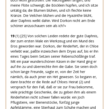
doch wohl gestorben. Die Nachtigallen singen, und
meine Flöte schweigt; die Böcklein hüpfen, und ich sitze
untätig da; die Blumen blühen, und ich flechte keine
Kränze. Die Veilchen blühen und die Hyazinthe blüht,
aber Daphnis welkt dahin. Wird Dorkon nicht am Ende
schöner anzuschauen sein als ich?«
19
(1)
[25]
Von solchen Leiden redete der gute Daphnis,
der zum ersten Male ein Werkzeug und ein Mund des
Eros geworden war. Dorkon, der Rinderhirt, der in Chloe
verliebt war, paßte inzwischen dem Dryas auf, bis er ihn
eines Tages beim Setzen seiner Rebenschößlinge traf.
Mit ein paar wunderschönen Käsen in der Hand ging er
auf ihn zu und überreichte ihm die Gabe. Sie seien doch
schon lange Freunde, sagte er, von der Zeit her
nämlich, da auch jener ein Hirt gewesen. So begann er,
dann brachte er die Rede auf Chloes Heirat
(2)
und
versprach für den Fall, daß er sie zur Frau bekomme,
viele prächtige Geschenke, die zu geben ihm als einem
Rinderhirten nicht schwer fallen würde: ein Joch
Pflugstiere, vier Bienenstöcke, fünfzig junge
Apfelstämme, eine Stierhaut zum Schuhe machen und