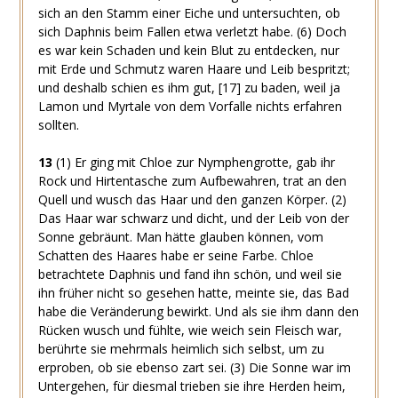
sich an den Stamm einer Eiche und untersuchten, ob
sich Daphnis beim Fallen etwa verletzt habe.
(6)
Doch
es war kein Schaden und kein Blut zu entdecken, nur
mit Erde und Schmutz waren Haare und Leib bespritzt;
und deshalb schien es ihm gut,
[17]
zu baden, weil ja
Lamon und Myrtale von dem Vorfalle nichts erfahren
sollten.
13
(1)
Er ging mit Chloe zur Nymphengrotte, gab ihr
Rock und Hirtentasche zum Aufbewahren, trat an den
Quell und wusch das Haar und den ganzen Körper.
(2)
Das Haar war schwarz und dicht, und der Leib von der
Sonne gebräunt. Man hätte glauben können, vom
Schatten des Haares habe er seine Farbe. Chloe
betrachtete Daphnis und fand ihn schön, und weil sie
ihn früher nicht so gesehen hatte, meinte sie, das Bad
habe die Veränderung bewirkt. Und als sie ihm dann den
Rücken wusch und fühlte, wie weich sein Fleisch war,
berührte sie mehrmals heimlich sich selbst, um zu
erproben, ob sie ebenso zart sei.
(3)
Die Sonne war im
Untergehen, für diesmal trieben sie ihre Herden heim,