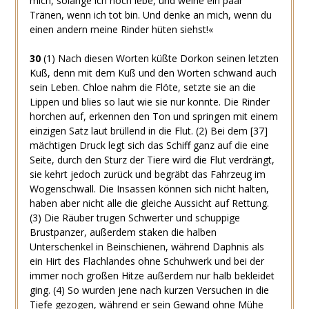
mich, solange ich noch lebe, und weine ein paar
Tränen, wenn ich tot bin. Und denke an mich, wenn du
einen andern meine Rinder hüten siehst!«
30
(1)
Nach diesen Worten küßte Dorkon seinen letzten
Kuß, denn mit dem Kuß und den Worten schwand auch
sein Leben. Chloe nahm die Flöte, setzte sie an die
Lippen und blies so laut wie sie nur konnte. Die Rinder
horchen auf, erkennen den Ton und springen mit einem
einzigen Satz laut brüllend in die Flut.
(2)
Bei dem
[37]
mächtigen Druck legt sich das Schiff ganz auf die eine
Seite, durch den Sturz der Tiere wird die Flut verdrängt,
sie kehrt jedoch zurück und begräbt das Fahrzeug im
Wogenschwall. Die Insassen können sich nicht halten,
haben aber nicht alle die gleiche Aussicht auf Rettung.
(3)
Die Räuber trugen Schwerter und schuppige
Brustpanzer, außerdem staken die halben
Unterschenkel in Beinschienen, während Daphnis als
ein Hirt des Flachlandes ohne Schuhwerk und bei der
immer noch großen Hitze außerdem nur halb bekleidet
ging.
(4)
So wurden jene nach kurzen Versuchen in die
Tiefe gezogen, während er sein Gewand ohne Mühe