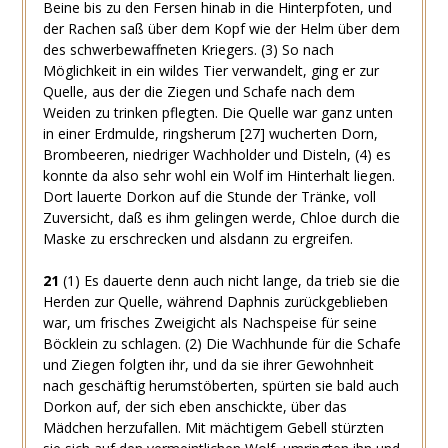
Beine bis zu den Fersen hinab in die Hinterpfoten, und
der Rachen saß über dem Kopf wie der Helm über dem
des schwerbewaffneten Kriegers.
(3)
So nach
Möglichkeit in ein wildes Tier verwandelt, ging er zur
Quelle, aus der die Ziegen und Schafe nach dem
Weiden zu trinken pflegten. Die Quelle war ganz unten
in einer Erdmulde, ringsherum
[27]
wucherten Dorn,
Brombeeren, niedriger Wachholder und Disteln,
(4)
es
konnte da also sehr wohl ein Wolf im Hinterhalt liegen.
Dort lauerte Dorkon auf die Stunde der Tränke, voll
Zuversicht, daß es ihm gelingen werde, Chloe durch die
Maske zu erschrecken und alsdann zu ergreifen.
21
(1)
Es dauerte denn auch nicht lange, da trieb sie die
Herden zur Quelle, während Daphnis zurückgeblieben
war, um frisches Zweigicht als Nachspeise für seine
Böcklein zu schlagen.
(2)
Die Wachhunde für die Schafe
und Ziegen folgten ihr, und da sie ihrer Gewohnheit
nach geschäftig herumstöberten, spürten sie bald auch
Dorkon auf, der sich eben anschickte, über das
Mädchen herzufallen. Mit mächtigem Gebell stürzten