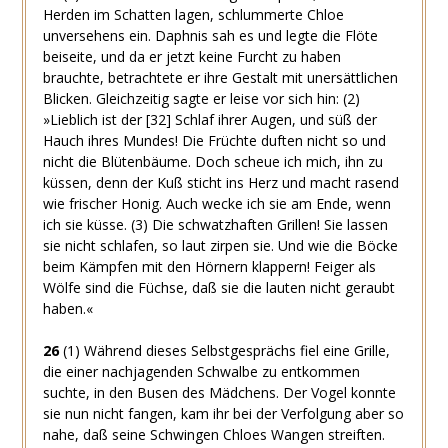
Herden im Schatten lagen, schlummerte Chloe
unversehens ein. Daphnis sah es und legte die Flöte
beiseite, und da er jetzt keine Furcht zu haben
brauchte, betrachtete er ihre Gestalt mit unersättlichen
Blicken. Gleichzeitig sagte er leise vor sich hin:
(2)
»Lieblich ist der
[32]
Schlaf ihrer Augen, und süß der
Hauch ihres Mundes! Die Früchte duften nicht so und
nicht die Blütenbäume. Doch scheue ich mich, ihn zu
küssen, denn der Kuß sticht ins Herz und macht rasend
wie frischer Honig. Auch wecke ich sie am Ende, wenn
ich sie küsse.
(3)
Die schwatzhaften Grillen! Sie lassen
sie nicht schlafen, so laut zirpen sie. Und wie die Böcke
beim Kämpfen mit den Hörnern klappern! Feiger als
Wölfe sind die Füchse, daß sie die lauten nicht geraubt
haben.«
26
(1)
Während dieses Selbstgesprächs fiel eine Grille,
die einer nachjagenden Schwalbe zu entkommen
suchte, in den Busen des Mädchens. Der Vogel konnte
sie nun nicht fangen, kam ihr bei der Verfolgung aber so
nahe, daß seine Schwingen Chloes Wangen streiften.