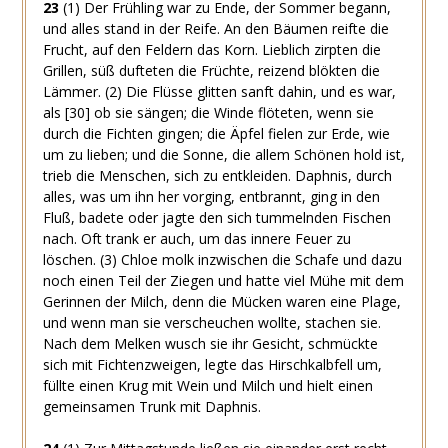
23
(1)
Der Frühling war zu Ende, der Sommer begann,
und alles stand in der Reife. An den Bäumen reifte die
Frucht, auf den Feldern das Korn. Lieblich zirpten die
Grillen, süß dufteten die Früchte, reizend blökten die
Lämmer.
(2)
Die Flüsse glitten sanft dahin, und es war,
als
[30]
ob sie sängen; die Winde flöteten, wenn sie
durch die Fichten gingen; die Äpfel fielen zur Erde, wie
um zu lieben; und die Sonne, die allem Schönen hold ist,
trieb die Menschen, sich zu entkleiden. Daphnis, durch
alles, was um ihn her vorging, entbrannt, ging in den
Fluß, badete oder jagte den sich tummelnden Fischen
nach. Oft trank er auch, um das innere Feuer zu
löschen.
(3)
Chloe molk inzwischen die Schafe und dazu
noch einen Teil der Ziegen und hatte viel Mühe mit dem
Gerinnen der Milch, denn die Mücken waren eine Plage,
und wenn man sie verscheuchen wollte, stachen sie.
Nach dem Melken wusch sie ihr Gesicht, schmückte
sich mit Fichtenzweigen, legte das Hirschkalbfell um,
füllte einen Krug mit Wein und Milch und hielt einen
gemeinsamen Trunk mit Daphnis.