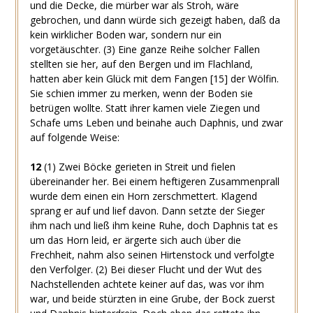
und die Decke, die mürber war als Stroh, wäre
gebrochen, und dann würde sich gezeigt haben, daß da
kein wirklicher Boden war, sondern nur ein
vorgetäuschter.
(3)
Eine ganze Reihe solcher Fallen
stellten sie her, auf den Bergen und im Flachland,
hatten aber kein Glück mit dem Fangen
[15]
der Wölfin.
Sie schien immer zu merken, wenn der Boden sie
betrügen wollte. Statt ihrer kamen viele Ziegen und
Schafe ums Leben und beinahe auch Daphnis, und zwar
auf folgende Weise:
12
(1)
Zwei Böcke gerieten in Streit und fielen
übereinander her. Bei einem heftigeren Zusammenprall
wurde dem einen ein Horn zerschmettert. Klagend
sprang er auf und lief davon. Dann setzte der Sieger
ihm nach und ließ ihm keine Ruhe, doch Daphnis tat es
um das Horn leid, er ärgerte sich auch über die
Frechheit, nahm also seinen Hirtenstock und verfolgte
den Verfolger.
(2)
Bei dieser Flucht und der Wut des
Nachstellenden achtete keiner auf das, was vor ihm
war, und beide stürzten in eine Grube, der Bock zuerst