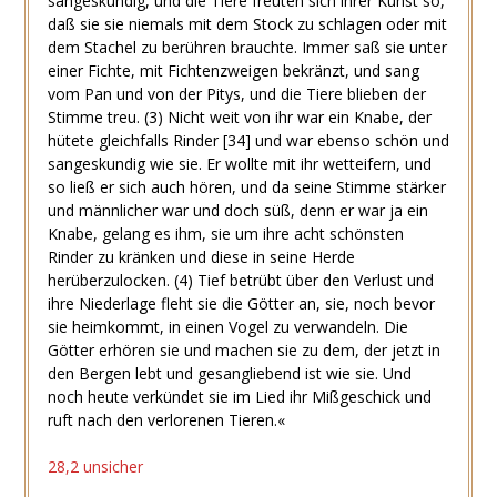
sangeskundig, und die Tiere freuten sich ihrer Kunst so,
daß sie sie niemals mit dem Stock zu schlagen oder mit
dem Stachel zu berühren brauchte. Immer saß sie unter
einer Fichte, mit Fichtenzweigen bekränzt, und sang
vom Pan und von der Pitys, und die Tiere blieben der
Stimme treu.
(3)
Nicht weit von ihr war ein Knabe, der
hütete gleichfalls Rinder
[34]
und war ebenso schön und
sangeskundig wie sie. Er wollte mit ihr wetteifern, und
so ließ er sich auch hören, und da seine Stimme stärker
und männlicher war und doch süß, denn er war ja ein
Knabe, gelang es ihm, sie um ihre acht schönsten
Rinder zu kränken und diese in seine Herde
herüberzulocken.
(4)
Tief betrübt über den Verlust und
ihre Niederlage fleht sie die Götter an, sie, noch bevor
sie heimkommt, in einen Vogel zu verwandeln. Die
Götter erhören sie und machen sie zu dem, der jetzt in
den Bergen lebt und gesangliebend ist wie sie. Und
noch heute verkündet sie im Lied ihr Mißgeschick und
ruft nach den verlorenen Tieren.«
28,2 unsicher