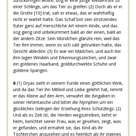
zurückbringen wollte, bog er eine junge Weidenrute zu
einer Schlinge, um das Tier zu greifen.
(2)
Doch als er in
die Grotte
[10]
trat, sah er etwas, das er wahrhaftig
nicht er wartet hatte. Das Schaf bot sein strotzendes
Euter ganz auf menschliche Art einem Kinde, und das
sog gierig und unbekümmert bald an der einen, bald an
der andern Zitze. Sein Mündchen glänzte rein, weil das
Tier ihm immer, wenn es sich satt getrunken hatte, das
Gesicht ableckte.
(3)
Es war ein Mädchen, und auch bei
ihm lagen Windeln und Erkennungszeichen, und zwar
ein goldenes Haarband, golddurchwirkte Schuhe und
goldene Spangen.
6
(1)
Dryas sieht in seinem Funde einen göttlichen Wink,
und da das Tier ihn Mitleid und Liebe gelehrt hat, nimmt
er das Kleine auf den Arm, verwahrt die Beigaben in
seiner Hirtentasche und bittet die Nymphen um ein
glückliches Gelingen der Erziehung ihres Schützlings.
(2)
Und als es Zeit ist, die Herden wegzutreiben, kehrt er
heim, berichtet seiner Frau, was er gesehen, zeigt, was
er gefunden, und ermahnt sie, das Kind als ihr
Töchterchen anzusehen und es heimlich als ihr eigenes