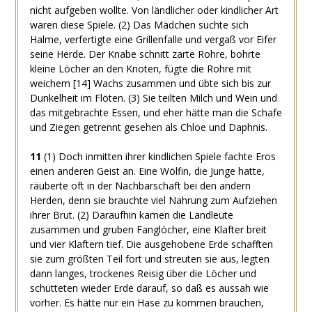
nicht aufgeben wollte. Von ländlicher oder kindlicher Art
waren diese Spiele.
(2)
Das Mädchen suchte sich
Halme, verfertigte eine Grillenfalle und vergaß vor Eifer
seine Herde. Der Knabe schnitt zarte Rohre, bohrte
kleine Löcher an den Knoten, fügte die Rohre mit
weichem
[14]
Wachs zusammen und übte sich bis zur
Dunkelheit im Flöten.
(3)
Sie teilten Milch und Wein und
das mitgebrachte Essen, und eher hätte man die Schafe
und Ziegen getrennt gesehen als Chloe und Daphnis.
11
(1)
Doch inmitten ihrer kindlichen Spiele fachte Eros
einen anderen Geist an. Eine Wölfin, die Junge hatte,
räuberte oft in der Nachbarschaft bei den andern
Herden, denn sie brauchte viel Nahrung zum Aufziehen
ihrer Brut.
(2)
Daraufhin kamen die Landleute
zusammen und gruben Fanglöcher, eine Klafter breit
und vier Klaftern tief. Die ausgehobene Erde schafften
sie zum größten Teil fort und streuten sie aus, legten
dann langes, trockenes Reisig über die Löcher und
schütteten wieder Erde darauf, so daß es aussah wie
vorher. Es hätte nur ein Hase zu kommen brauchen,