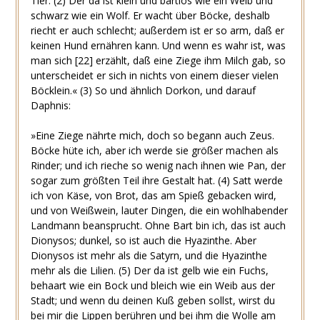
Tier.
(2)
Der da ist klein und bartlos wie ein Weib und
schwarz wie ein Wolf. Er wacht über Böcke, deshalb
riecht er auch schlecht; außerdem ist er so arm, daß er
keinen Hund ernähren kann. Und wenn es wahr ist, was
man sich
[22]
erzählt, daß eine Ziege ihm Milch gab, so
unterscheidet er sich in nichts von einem dieser vielen
Böcklein.«
(3)
So und ähnlich Dorkon, und darauf
Daphnis:
»Eine Ziege nährte mich, doch so begann auch Zeus.
Böcke hüte ich, aber ich werde sie größer machen als
Rinder; und ich rieche so wenig nach ihnen wie Pan, der
sogar zum größten Teil ihre Gestalt hat. (4) Satt werde
ich von Käse, von Brot, das am Spieß gebacken wird,
und von Weißwein, lauter Dingen, die ein wohlhabender
Landmann beansprucht. Ohne Bart bin ich, das ist auch
Dionysos; dunkel, so ist auch die Hyazinthe. Aber
Dionysos ist mehr als die Satyrn, und die Hyazinthe
mehr als die Lilien. (5) Der da ist gelb wie ein Fuchs,
behaart wie ein Bock und bleich wie ein Weib aus der
Stadt; und wenn du deinen Kuß geben sollst, wirst du
bei mir die Lippen berühren und bei ihm die Wolle am