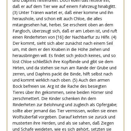
und Daphnis hinterdrein. Doch eben das rettete ihn,
daß er auf dem Tier wie auf einem Fahrzeug hinabglitt.
(3)
Unter Tränen wartet er, daß einer komme und ihn
heraushole, und schon eilt auch Chloe, die alles
mitangesehen hat, herbei. Sie erscheint oben an dem
Fangloch, überzeugt sich, daß er am Leben ist, und ruft
einen Rinderhirten von
[16]
der Nachbarflur zu Hilfe.
(4)
Der kommt, sieht sich aber zunächst nach einem Seil
um, mit dem er den Knaben in die Höhe ziehen und
herausbringen will. Es findet sich jedoch keines, und so
löst Chloe schließlich ihre Kopfbinde und gibt sie dem
Hirten, und da stehen sie nun am Rande der Grube und
zerren, und Daphnis packt die Binde, hilft selbst nach
und kommt wirklich nach oben.
(5)
Auch den armen
Bock befreien sie. Arg ist die Rache des besiegten
Tieres über ihn gekommen, seine beiden Hörner sind
zerschmettert. Die Kinder schenken ihn dem
Rinderhirten zur Belohnung und zugleich als Opfergabe;
sollte aber jemand das Tier vermissen, wollen sie einen
Wolfsüberfall vorgeben. Darauf kehrten sie zurück und
musterten ihre Herden, und als sie sahen, daß Ziegen
und Schafe weideten, wie es sich gehört, setzten sie