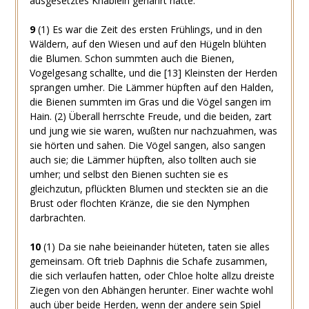
ausgesetztes Knäblein genährt hatte.
9
(1)
Es war die Zeit des ersten Frühlings, und in den
Wäldern, auf den Wiesen und auf den Hügeln blühten
die Blumen. Schon summten auch die Bienen,
Vogelgesang schallte, und die
[13]
Kleinsten der Herden
sprangen umher. Die Lämmer hüpften auf den Halden,
die Bienen summten im Gras und die Vögel sangen im
Hain.
(2)
Überall herrschte Freude, und die beiden, zart
und jung wie sie waren, wußten nur nachzuahmen, was
sie hörten und sahen. Die Vögel sangen, also sangen
auch sie; die Lämmer hüpften, also tollten auch sie
umher; und selbst den Bienen suchten sie es
gleichzutun, pflückten Blumen und steckten sie an die
Brust oder flochten Kränze, die sie den Nymphen
darbrachten.
10
(1)
Da sie nahe beieinander hüteten, taten sie alles
gemeinsam. Oft trieb Daphnis die Schafe zusammen,
die sich verlaufen hatten, oder Chloe holte allzu dreiste
Ziegen von den Abhängen herunter. Einer wachte wohl
auch über beide Herden, wenn der andere sein Spiel