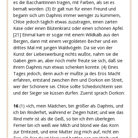
es die Bacchantinnen tragen, mit Farben, als sei es
bemalt worden.
(3)
Er galt nun für einen Freund und
begann sich um Daphnis immer weniger zu kümmern,
Chloe jedoch täglich etwas zuzutragen, einen zarten
Käse oder einen Blütenkranz oder einen schönen Apfel.
[21]
Einmal kam er sogar mit einem Wildkalb aus den
Bergen, dann mit einem vergoldeten Becher und ein
drittes Mal mit jungen Waldvögeln. Da sie von der
Kunst der Liebeswerbung nichts wußte, nahm sie die
Gaben gern an, aber noch mehr freute sie sich, daß sie
ihrem Daphnis nun etwas schenken konnte.
(4)
Eines
Tages jedoch, denn auch er mußte ja des Eros Macht
erfahren, entstand zwischen ihm und Dorkon ein Streit,
wer der Schönere sei. Chloe sollte Schiedsrichterin sein
und der Sieger sie küssen dürfen. Zuerst sprach Dorkon:
16
(1)
»Ich, mein Mädchen, bin größer als Daphnis, und
ich bin Rinderhirt, während er Ziegen hütet; und wie das
Rind mehr ist als die Geiß, so bin ich ihm überlegen.
Ferner bin ich weiß wie Milch und blond wie das Korn
zur Erntezeit, und eine Mutter zog mich auf, nicht ein