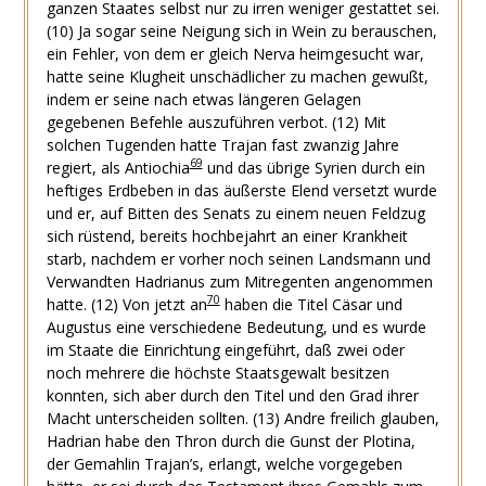
ganzen Staates selbst nur zu irren weniger gestattet sei.
(10) Ja sogar seine Neigung sich in Wein zu berauschen,
ein Fehler, von dem er gleich Nerva heimgesucht war,
hatte seine Klugheit unschädlicher zu machen gewußt,
indem er seine nach etwas längeren Gelagen
gegebenen Befehle auszuführen verbot. (12) Mit
solchen Tugenden hatte Trajan fast zwanzig Jahre
69
regiert, als Antiochia
und das übrige Syrien durch ein
heftiges Erdbeben in das äußerste Elend versetzt wurde
und er, auf Bitten des Senats zu einem neuen Feldzug
sich rüstend, bereits hochbejahrt an einer Krankheit
starb, nachdem er vorher noch seinen Landsmann und
Verwandten Hadrianus zum Mitregenten angenommen
70
hatte. (12) Von jetzt an
haben die Titel Cäsar und
Augustus eine verschiedene Bedeutung, und es wurde
im Staate die Einrichtung eingeführt, daß zwei oder
noch mehrere die höchste Staatsgewalt besitzen
konnten, sich aber durch den Titel und den Grad ihrer
Macht unterscheiden sollten. (13) Andre freilich glauben,
Hadrian habe den Thron durch die Gunst der Plotina,
der Gemahlin Trajan’s, erlangt, welche vorgegeben