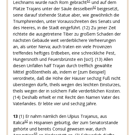
61
Leichnams wurde nach Rom gebracht
und auf dem
62
Platze Trajans unter der Säule desselben
beigesetzt,
seine darauf stehende Statue aber, wie gewöhnlich die
Triumphirenden, unter Vorausschreiten des Senats und
des Heeres, in die Stadt eingeführt. (12) Zu jener Zeit
richtete die ausgetretene Tiber zu großem Schaden der
nächsten Gebäude weit verderblichere Verheerungen
an, als unter Nerva; auch traten ein viele Provinzen
treffendes heftiges Erdbeben, eine schreckliche Pest,
Hungersnoth und Feuersbrünste ein [sic!]. (13) Allen
diesen Unfällen half Trajan durch trefflich gewählte
Mittel größtentheils ab, indem er [zum Beispiel]
verordnete, daß die Höhe der Häuser sechzig Fuß nicht
übersteigen dürfe, theils wegen des leichten Einsturzes,
theils wegen der in solchem Falle verderblichen Kosten.
(14) Deshalb erhielt er mit Recht den Namen Vater des
Vaterlandes. Er lebte vier und sechzig Jahre.
13
(1) Er nahm nämlich den Ulpius Trajanus, aus
62
Italica
in Hispanien gebürtig, der zum Senatorstande
gehörte und bereits Consul gewesen war, durch
63