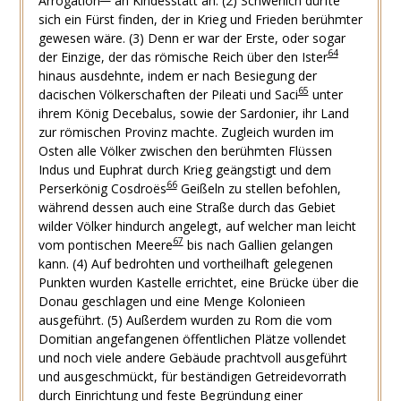
Arrogation
an Kindesstatt an. (2) Schwerlich dürfte
sich ein Fürst finden, der in Krieg und Frieden berühmter
gewesen wäre. (3) Denn er war der Erste, oder sogar
64
der Einzige, der das römische Reich über den Ister
hinaus ausdehnte, indem er nach Besiegung der
65
dacischen Völkerschaften der Pileati und Saci
unter
ihrem König Decebalus, sowie der Sardonier, ihr Land
zur römischen Provinz machte. Zugleich wurden im
Osten alle Völker zwischen den berühmten Flüssen
Indus und Euphrat durch Krieg geängstigt und dem
66
Perserkönig Cosdroës
Geißeln zu stellen befohlen,
während dessen auch eine Straße durch das Gebiet
wilder Völker hindurch angelegt, auf welcher man leicht
67
vom pontischen Meere
bis nach Gallien gelangen
kann. (4) Auf bedrohten und vortheilhaft gelegenen
Punkten wurden Kastelle errichtet, eine Brücke über die
Donau geschlagen und eine Menge Kolonieen
ausgeführt. (5) Außerdem wurden zu Rom die vom
Domitian angefangenen öffentlichen Plätze vollendet
und noch viele andere Gebäude prachtvoll ausgeführt
und ausgeschmückt, für beständigen Getreidevorrath
durch Einrichtung und feste Begründung einer