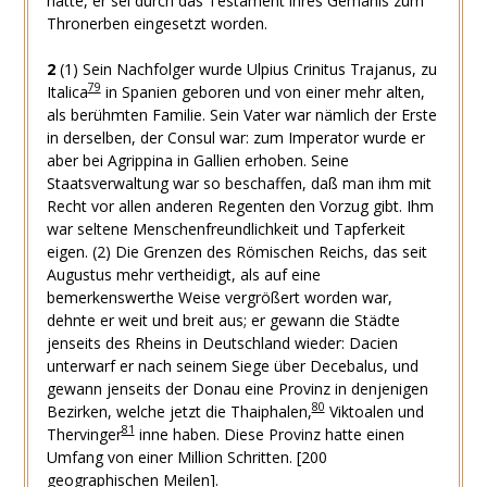
hätte, er sei durch das Testament ihres Gemahls zum
Thronerben eingesetzt worden.
2
(1) Sein Nachfolger wurde Ulpius Crinitus Trajanus, zu
79
Italica
in Spanien geboren und von einer mehr alten,
als berühmten Familie. Sein Vater war nämlich der Erste
in derselben, der Consul war: zum Imperator wurde er
aber bei Agrippina in Gallien erhoben. Seine
Staatsverwaltung war so beschaffen, daß man ihm mit
Recht vor allen anderen Regenten den Vorzug gibt. Ihm
war seltene Menschenfreundlichkeit und Tapferkeit
eigen. (2) Die Grenzen des Römischen Reichs, das seit
Augustus mehr vertheidigt, als auf eine
bemerkenswerthe Weise vergrößert worden war,
dehnte er weit und breit aus; er gewann die Städte
jenseits des Rheins in Deutschland wieder: Dacien
unterwarf er nach seinem Siege über Decebalus, und
gewann jenseits der Donau eine Provinz in denjenigen
80
Bezirken, welche jetzt die Thaiphalen,
Viktoalen und
81
Thervinger
inne haben. Diese Provinz hatte einen
Umfang von einer Million Schritten. [200
geographischen Meilen].