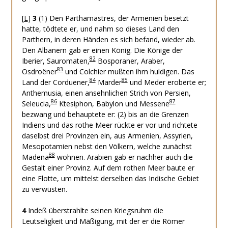
[
L
]
3
(1) Den Parthamastres, der Armenien besetzt
hatte, tödtete er, und nahm so dieses Land den
Parthern, in deren Händen es sich befand, wieder ab.
Den Albanern gab er einen König. Die Könige der
82
Iberier, Sauromaten,
Bosporaner, Araber,
83
Osdroëner
und Colchier mußten ihm huldigen. Das
84
85
Land der Corduener,
Marder
und Meder eroberte er;
Anthemusia, einen ansehnlichen Strich von Persien,
86
87
Seleucia,
Ktesiphon, Babylon und Messene
bezwang und behauptete er: (2) bis an die Grenzen
Indiens und das rothe Meer rückte er vor und richtete
daselbst drei Provinzen ein, aus Armenien, Assyrien,
Mesopotamien nebst den Völkern, welche zunächst
88
Madena
wohnen. Arabien gab er nachher auch die
Gestalt einer Provinz. Auf dem rothen Meer baute er
eine Flotte, um mittelst derselben das Indische Gebiet
zu verwüsten.
4
Indeß überstrahlte seinen Kriegsruhm die
Leutseligkeit und Mäßigung, mit der er die Römer