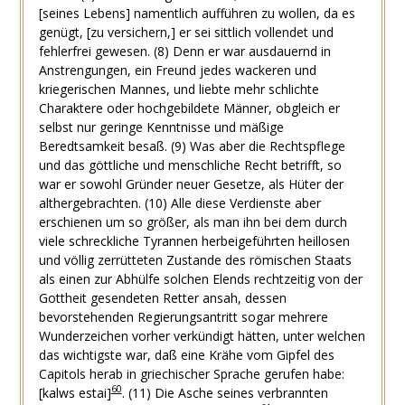
[seines Lebens] namentlich aufführen zu wollen, da es
genügt, [zu versichern,] er sei sittlich vollendet und
fehlerfrei gewesen. (8) Denn er war ausdauernd in
Anstrengungen, ein Freund jedes wackeren und
kriegerischen Mannes, und liebte mehr schlichte
Charaktere oder hochgebildete Männer, obgleich er
selbst nur geringe Kenntnisse und mäßige
Beredtsamkeit besaß. (9) Was aber die Rechtspflege
und das göttliche und menschliche Recht betrifft, so
war er sowohl Gründer neuer Gesetze, als Hüter der
althergebrachten. (10) Alle diese Verdienste aber
erschienen um so größer, als man ihn bei dem durch
viele schreckliche Tyrannen herbeigeführten heillosen
und völlig zerrütteten Zustande des römischen Staats
als einen zur Abhülfe solchen Elends rechtzeitig von der
Gottheit gesendeten Retter ansah, dessen
bevorstehenden Regierungsantritt sogar mehrere
Wunderzeichen vorher verkündigt hätten, unter welchen
das wichtigste war, daß eine Krähe vom Gipfel des
Capitols herab in griechischer Sprache gerufen habe:
60
[kalws estai]
. (11) Die Asche seines verbrannten