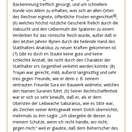
Bäckerinnung trefflich gesorgt, und um schnellere
Kunde von Allem zu erhalten, was sich an allen Orten
68
des Reichser eignete, öffentliche Posten eingerichtet
;
(6) welches höchst nützliche Geschenk freilich durch die
Habsucht und den Uebermuth der Späteren zu einem
Verderben für das römische Reich wurde, außer daß in
den letzten Jahren Illyrien durch die heilende Hand des
Statthalters Anatolius zu neuen Kräften gekommen ist.
(7) Gibt es doch im Staate keine gute und keine
schlechte Anstalt, die nicht durch den Charakter der
Statthalter in’s Gegentheil verkehrt werden könnte. (8)
Trajan war gerecht, mild, äußerst langmüthig und sehr
treu gegen Freunde, wie er denn z. B. seinem
vertrauten Freunde Sura ein Bauwerk widmete, welches
den Namen Suranen führt. (9) Seiner Rechtschaffenheit
war er sich so sehr bewußt, daß er, als er dem
Obersten der Leibwache Saburanus, wie es Sitte war,
als Zeichen seiner Amtsgewalt einen Dolch überreichte,
mehrmals zu ihm sagte: „Ich übergebe dir diesen zu
meinem Schutze, wenn ich recht handle, wo nicht,
gegen mich;“ weil er glaubte, daß dem Beherrscher des