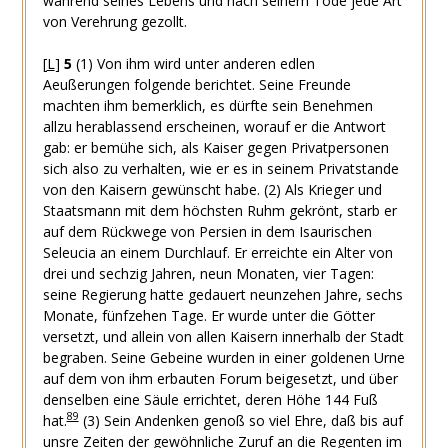
während seines Lebens und nach seinem Tode jede Art
von Verehrung gezollt.
[
L
]
5
(1) Von ihm wird unter anderen edlen
Aeußerungen folgende berichtet. Seine Freunde
machten ihm bemerklich, es dürfte sein Benehmen
allzu herablassend erscheinen, worauf er die Antwort
gab: er bemühe sich, als Kaiser gegen Privatpersonen
sich also zu verhalten, wie er es in seinem Privatstande
von den Kaisern gewünscht habe. (2) Als Krieger und
Staatsmann mit dem höchsten Ruhm gekrönt, starb er
auf dem Rückwege von Persien in dem Isaurischen
Seleucia an einem Durchlauf. Er erreichte ein Alter von
drei und sechzig Jahren, neun Monaten, vier Tagen:
seine Regierung hatte gedauert neunzehen Jahre, sechs
Monate, fünfzehen Tage. Er wurde unter die Götter
versetzt, und allein von allen Kaisern innerhalb der Stadt
begraben. Seine Gebeine wurden in einer goldenen Urne
auf dem von ihm erbauten Forum beigesetzt, und über
denselben eine Säule errichtet, deren Höhe 144 Fuß
89
hat.
(3) Sein Andenken genoß so viel Ehre, daß bis auf
unsre Zeiten der gewöhnliche Zuruf an die Regenten im