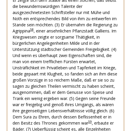
Er zeigte sich dem Staate als einen Solchen, daß selbst
die bewundernswürdigen Talente der
ausgezeichnetesten Schriftsteller nur mit Mühe und
Noth ein entsprechendes Bild von ihm zu entwerfen im
Stande sein möchten. (3) Er übernahm die Regierung zu
58
Agrippina
, einer ansehnlichen Pflanzstadt Galliens. Im
Kriegswesen zeigte er sorgsame Thätigkeit, in
bürgerlichen Angelegenheiten Milde und in der
Unterstützung städtischer Gemeinden Freigebigkeit. (4)
Und wenn es überhaupt zwei Eigenschaften sind, die
man von einem trefflichen Fürsten erwartet,
Unsträflichkeit im Privatleben und Tapferkeit im Kriege,
beide gepaart mit Klugheit, so fanden sich an ihm diese
großen Vorzüge in so reichem Maße, daß er sie so zu
sagen zu gleichen Theilen vermischt zu haben scheint,
ausgenommen, daß er dem Genusse von Speise und
Trank ein wenig ergeben war. (5) Gegen seine Freunde
war er freigebig und genoß ihres Umgangs, als wären
ihre gegenseitigen Lebensverhältnisse völlig gleich. (6)
Dem Sura zu Ehren, durch dessen Beflissenheit er in
59
den Besitz des Thrones gekommen war
, erbaute er
Bäder. (7) Ueberflüssig scheint es, alle Einzelnheiten