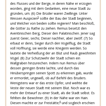
des Flusses und der Berge, in deren Nähe er erzogen
worden, ging mit dem Gedanken, eine neue Stadt zu
gründen, um. (6) Die Brüder waren Zwillinge. Unter
5
Wessen Auspicien
sollte der Bau der Stadt beginnen,
und Welcher von beiden sollte regieren? Man beschloß,
die Götter zu Rathe zu ziehen. Remus besetzt den
Aventinischen Berg, Dieser den Palatinischen. Jener sag
zuerst Geier, sechs; Dieser nachher, aber zwölf. (7) So
erbaut er denn, Sieger durch den Vogelflug, die Stadt
voll Hoffnung, sie werde eine Kriegerin werden. So
lautete die Verheißung der an Blut und Raub gewöhnten
Vögel. (8) Zur Schutzwehr der Stadt schien ein
Wallgraben hinzureichen. Indem nun Remus über
dessen geringen Breite lachte, und durch das
Hinüberspringen seinen Spott zu erkennen gab, wurde
er ermordet, ungewiß, ob auf Befehl des Bruders.
Wenigstens war er das erste Opfer, und weihte die
Veste der neuen Stadt mit seinem Blut. Noch war es
mehr der Entwurf zu einer Stadt, als die Stadt selbst. Es
fehlten die Bewohner. (9) In der Nähe war ein Hain.
6
Diesen machte er zur Freistätte;
und sogleich erschien