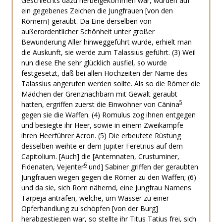
Geschlechts dazu herbeigekommen war, wurden auf
ein gegebenes Zeichen die Jungfrauen [von den
Römern] geraubt. Da Eine derselben von
außerordentlicher Schönheit unter großer
Bewunderung Aller hinweggeführt wurde, erhielt man
die Auskunft, sie werde zum Talassius geführt. (3) Weil
nun diese Ehe sehr glücklich ausfiel, so wurde
festgesetzt, daß bei allen Hochzeiten der Name des
Talassius angerufen werden sollte. Als so die Römer die
Mädchen der Grenznachbarn mit Gewalt geraubt
5
hatten, ergriffen zuerst die Einwohner von Cänina
gegen sie die Waffen. (4) Romulus zog ihnen entgegen
und besiegte ihr Heer, sowie in einem Zweikampfe
ihren Heerführer Acron. (5) Die erbeutete Rüstung
desselben weihte er dem Jupiter Feretrius auf dem
Capitolium. [Auch] die [Antemnaten, Crustuminer,
6
Fidenaten, Vejenter
und] Sabiner griffen der geraubten
Jungfrauen wegen gegen die Römer zu den Waffen; (6)
und da sie, sich Rom nähernd, eine Jungfrau Namens
Tarpeja antrafen, welche, um Wasser zu einer
Opferhandlung zu schöpfen [von der Burg]
herabgestiegen war, so stellte ihr Titus Tatius frei, sich