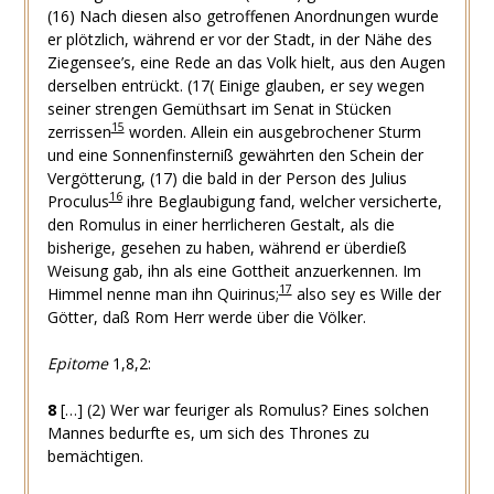
(16) Nach diesen also getroffenen Anordnungen wurde
er plötzlich, während er vor der Stadt, in der Nähe des
Ziegensee’s, eine Rede an das Volk hielt, aus den Augen
derselben entrückt. (17( Einige glauben, er sey wegen
seiner strengen Gemüthsart im Senat in Stücken
15
zerrissen
worden. Allein ein ausgebrochener Sturm
und eine Sonnenfinsterniß gewährten den Schein der
Vergötterung, (17) die bald in der Person des Julius
16
Proculus
ihre Beglaubigung fand, welcher versicherte,
den Romulus in einer herrlicheren Gestalt, als die
bisherige, gesehen zu haben, während er überdieß
Weisung gab, ihn als eine Gottheit anzuerkennen. Im
17
Himmel nenne man ihn Quirinus;
also sey es Wille der
Götter, daß Rom Herr werde über die Völker.
Epitome
1,8,2:
8
[…] (2) Wer war feuriger als Romulus? Eines solchen
Mannes bedurfte es, um sich des Thrones zu
bemächtigen.