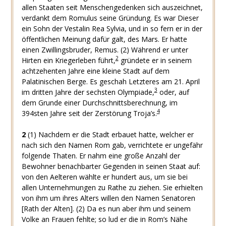
allen Staaten seit Menschengedenken sich auszeichnet,
verdankt dem Romulus seine Gründung. Es war Dieser
ein Sohn der Vestalin Rea Sylvia, und in so fern er in der
öffentlichen Meinung dafür galt, des Mars. Er hatte
einen Zwillingsbruder, Remus. (2) Während er unter
2
Hirten ein Kriegerleben führt,
gründete er in seinem
achtzehenten Jahre eine kleine Stadt auf dem
Palatinischen Berge. Es geschah Letzteres am 21. April
3
im dritten Jahre der sechsten Olympiade,
oder, auf
dem Grunde einer Durchschnittsberechnung, im
4
394sten Jahre seit der Zerstörung Troja’s.
2
(1) Nachdem er die Stadt erbauet hatte, welcher er
nach sich den Namen Rom gab, verrichtete er ungefähr
folgende Thaten. Er nahm eine große Anzahl der
Bewohner benachbarter Gegenden in seinen Staat auf:
von den Aelteren wählte er hundert aus, um sie bei
allen Unternehmungen zu Rathe zu ziehen. Sie erhielten
von ihm um ihres Alters willen den Namen Senatoren
[Rath der Alten]. (2) Da es nun aber ihm und seinem
Volke an Frauen fehlte; so lud er die in Rom’s Nähe