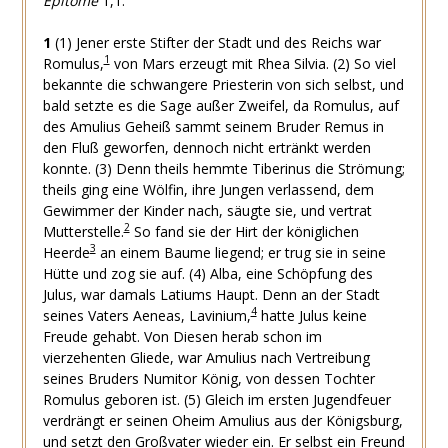
Epitome
1,1:
1
(1) Jener erste Stifter der Stadt und des Reichs war
1
Romulus,
von Mars erzeugt mit Rhea Silvia. (2) So viel
bekannte die schwangere Priesterin von sich selbst, und
bald setzte es die Sage außer Zweifel, da Romulus, auf
des Amulius Geheiß sammt seinem Bruder Remus in
den Fluß geworfen, dennoch nicht ertränkt werden
konnte. (3) Denn theils hemmte Tiberinus die Strömung;
theils ging eine Wölfin, ihre Jungen verlassend, dem
Gewimmer der Kinder nach, säugte sie, und vertrat
2
Mutterstelle.
So fand sie der Hirt der königlichen
3
Heerde
an einem Baume liegend; er trug sie in seine
Hütte und zog sie auf. (4) Alba, eine Schöpfung des
Julus, war damals Latiums Haupt. Denn an der Stadt
4
seines Vaters Aeneas, Lavinium,
hatte Julus keine
Freude gehabt. Von Diesen herab schon im
vierzehenten Gliede, war Amulius nach Vertreibung
seines Bruders Numitor König, von dessen Tochter
Romulus geboren ist. (5) Gleich im ersten Jugendfeuer
verdrängt er seinen Oheim Amulius aus der Königsburg,
und setzt den Großvater wieder ein. Er selbst ein Freund