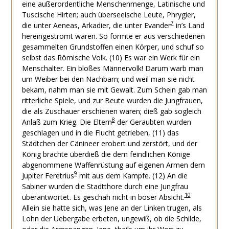
eine außerordentliche Menschenmenge, Latinische und
Tuscische Hirten; auch überseeische Leute, Phrygier,
7
die unter Aeneas, Arkadier, die unter Evander
in’s Land
hereingeströmt waren. So formte er aus verschiedenen
gesammelten Grundstoffen einen Körper, und schuf so
selbst das Römische Volk. (10) Es war ein Werk für ein
Menschalter. Ein bloßes Männervolk! Darum warb man
um Weiber bei den Nachbarn; und weil man sie nicht
bekam, nahm man sie mit Gewalt. Zum Schein gab man
ritterliche Spiele, und zur Beute wurden die Jungfrauen,
die als Zuschauer erschienen waren; dieß gab sogleich
8
Anlaß zum Krieg. Die Eltern
der Geraubten wurden
geschlagen und in die Flucht getrieben, (11) das
Städtchen der Cänineer erobert und zerstört, und der
König brachte überdieß die dem feindlichen Könige
abgenommene Waffenrüstung auf eigenen Armen dem
9
Jupiter Feretrius
mit aus dem Kampfe. (12) An die
Sabiner wurden die Stadtthore durch eine Jungfrau
10
überantwortet. Es geschah nicht in böser Absicht.
Allein sie hatte sich, was Jene an der Linken trugen, als
Lohn der Uebergabe erbeten, ungewiß, ob die Schilde,