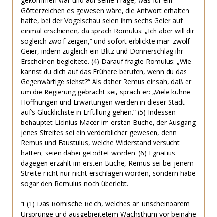
gekommen war und auf seine Frage, was für ein
Götterzeichen es gewesen wäre, die Antwort erhalten
hatte, bei der Vogelschau seien ihm sechs Geier auf
einmal erschienen, da sprach Romulus: „Ich aber will dir
sogleich zwölf zeigen,“ und sofort erblickte man zwölf
Geier, indem zugleich ein Blitz und Donnerschlag ihr
Erscheinen begleitete. (4) Darauf fragte Romulus: „Wie
kannst du dich auf das Frühere berufen, wenn du das
Gegenwärtige siehst?“ Als daher Remus einsah, daß er
um die Regierung gebracht sei, sprach er: „Viele kühne
Hoffnungen und Erwartungen werden in dieser Stadt
auf’s Glücklichste in Erfüllung gehen.“ (5) Indessen
behauptet Licinius Macer im ersten Buche, der Ausgang
jenes Streites sei ein verderblicher gewesen, denn
Remus und Faustulus, welche Widerstand versucht
hätten, seien dabei getödtet worden. (6) Egnatius
dagegen erzählt im ersten Buche, Remus sei bei jenem
Streite nicht nur nicht erschlagen worden, sondern habe
sogar den Romulus noch überlebt.
1
(1) Das Römische Reich, welches an unscheinbarem
Ursprunge und ausgebreitetem Wachsthum vor beinahe