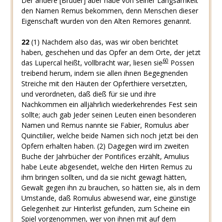
Der andere [Bruder] aber habe von seiner Langsamkeit
den Namen Remus bekommen, denn Menschen dieser
Eigenschaft wurden von den Alten Remores genannt.
22
(1) Nachdem also das, was wir oben berichtet
haben, geschehen und das Opfer an dem Orte, der jetzt
60
das Lupercal heißt, vollbracht war, liesen sie
Possen
treibend herum, indem sie allen ihnen Begegnenden
Streiche mit den Häuten der Opferthiere versetzten,
und verordneten, daß dieß für sie und ihre
Nachkommen ein alljährlich wiederkehrendes Fest sein
sollte; auch gab Jeder seinen Leuten einen besonderen
Namen und Remus nannte sie Fabier, Romulus aber
Quinctilier, welche beide Namen sich noch jetzt bei den
Opfern erhalten haben. (2) Dagegen wird im zweiten
Buche der Jahrbücher der Pontifices erzählt, Amulius
habe Leute abgesendet, welche den Hirten Remus zu
ihm bringen sollten, und da sie nicht gewagt hätten,
Gewalt gegen ihn zu brauchen, so hätten sie, als in dem
Umstande, daß Romulus abwesend war, eine günstige
Gelegenheit zur Hinterlist gefunden, zum Scheine ein
Spiel vorgenommen, wer von ihnen mit auf dem