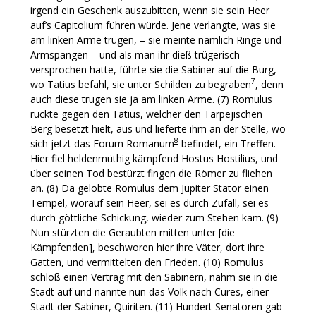
irgend ein Geschenk auszubitten, wenn sie sein Heer
auf’s Capitolium führen würde. Jene verlangte, was sie
am linken Arme trügen, – sie meinte nämlich Ringe und
Armspangen – und als man ihr dieß trügerisch
versprochen hatte, führte sie die Sabiner auf die Burg,
7
wo Tatius befahl, sie unter Schilden zu begraben
, denn
auch diese trugen sie ja am linken Arme. (7) Romulus
rückte gegen den Tatius, welcher den Tarpejischen
Berg besetzt hielt, aus und lieferte ihm an der Stelle, wo
8
sich jetzt das Forum Romanum
befindet, ein Treffen.
Hier fiel heldenmüthig kämpfend Hostus Hostilius, und
über seinen Tod bestürzt fingen die Römer zu fliehen
an. (8) Da gelobte Romulus dem Jupiter Stator einen
Tempel, worauf sein Heer, sei es durch Zufall, sei es
durch göttliche Schickung, wieder zum Stehen kam. (9)
Nun stürzten die Geraubten mitten unter [die
Kämpfenden], beschworen hier ihre Väter, dort ihre
Gatten, und vermittelten den Frieden. (10) Romulus
schloß einen Vertrag mit den Sabinern, nahm sie in die
Stadt auf und nannte nun das Volk nach Cures, einer
Stadt der Sabiner, Quiriten. (11) Hundert Senatoren gab