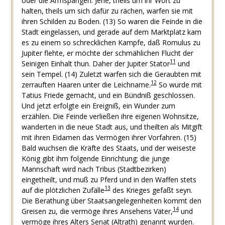
oder die Armspangen. Jene, theils um ihr Wort zu
halten, theils um sich dafür zu rächen, warfen sie mit
ihren Schilden zu Boden. (13) So waren die Feinde in die
Stadt eingelassen, und gerade auf dem Marktplatz kam
es zu einem so schrecklichen Kampfe, daß Romulus zu
Jupiter flehte, er möchte der schmählichen Flucht der
11
Seinigen Einhalt thun. Daher der Jupiter Stator
und
sein Tempel. (14) Zuletzt warfen sich die Geraubten mit
12
zerrauften Haaren unter die Leichname.
So wurde mit
Tatius Friede gemacht, und ein Bündniß geschlossen.
Und jetzt erfolgte ein Ereigniß, ein Wunder zum
erzählen. Die Feinde verließen ihre eigenen Wohnsitze,
wanderten in die neue Stadt aus, und theilten als Mitgift
mit ihren Eidamen das Vermögen ihrer Vorfahren. (15)
Bald wuchsen die Kräfte des Staats, und der weiseste
König gibt ihm folgende Einrichtung: die junge
Mannschaft wird nach Tribus (Stadtbezirken)
eingetheilt, und muß zu Pferd und in den Waffen stets
13
auf die plötzlichen Zufälle
des Krieges gefaßt seyn.
Die Berathung über Staatsangelegenheiten kommt den
14
Greisen zu, die vermöge ihres Ansehens Väter,
und
vermöge ihres Alters Senat (Altrath) genannt wurden.