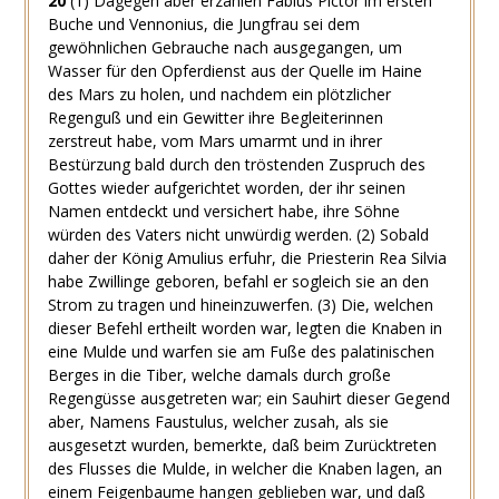
20
(1) Dagegen aber erzählen Fabius Pictor im ersten
Buche und Vennonius, die Jungfrau sei dem
gewöhnlichen Gebrauche nach ausgegangen, um
Wasser für den Opferdienst aus der Quelle im Haine
des Mars zu holen, und nachdem ein plötzlicher
Regenguß und ein Gewitter ihre Begleiterinnen
zerstreut habe, vom Mars umarmt und in ihrer
Bestürzung bald durch den tröstenden Zuspruch des
Gottes wieder aufgerichtet worden, der ihr seinen
Namen entdeckt und versichert habe, ihre Söhne
würden des Vaters nicht unwürdig werden. (2) Sobald
daher der König Amulius erfuhr, die Priesterin Rea Silvia
habe Zwillinge geboren, befahl er sogleich sie an den
Strom zu tragen und hineinzuwerfen. (3) Die, welchen
dieser Befehl ertheilt worden war, legten die Knaben in
eine Mulde und warfen sie am Fuße des palatinischen
Berges in die Tiber, welche damals durch große
Regengüsse ausgetreten war; ein Sauhirt dieser Gegend
aber, Namens Faustulus, welcher zusah, als sie
ausgesetzt wurden, bemerkte, daß beim Zurücktreten
des Flusses die Mulde, in welcher die Knaben lagen, an
einem Feigenbaume hangen geblieben war, und daß