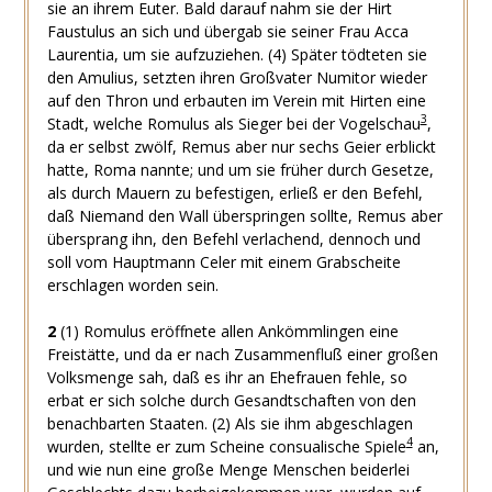
sie an ihrem Euter. Bald darauf nahm sie der Hirt
Faustulus an sich und übergab sie seiner Frau Acca
Laurentia, um sie aufzuziehen. (4) Später tödteten sie
den Amulius, setzten ihren Großvater Numitor wieder
auf den Thron und erbauten im Verein mit Hirten eine
3
Stadt, welche Romulus als Sieger bei der Vogelschau
,
da er selbst zwölf, Remus aber nur sechs Geier erblickt
hatte, Roma nannte; und um sie früher durch Gesetze,
als durch Mauern zu befestigen, erließ er den Befehl,
daß Niemand den Wall überspringen sollte, Remus aber
übersprang ihn, den Befehl verlachend, dennoch und
soll vom Hauptmann Celer mit einem Grabscheite
erschlagen worden sein.
2
(1) Romulus eröffnete allen Ankömmlingen eine
Freistätte, und da er nach Zusammenfluß einer großen
Volksmenge sah, daß es ihr an Ehefrauen fehle, so
erbat er sich solche durch Gesandtschaften von den
benachbarten Staaten. (2) Als sie ihm abgeschlagen
4
wurden, stellte er zum Scheine consualische Spiele
an,
und wie nun eine große Menge Menschen beiderlei