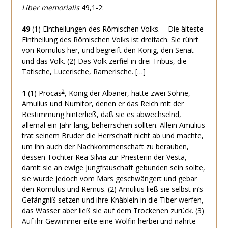
Liber memorialis
49,1-2:
49
(1) Eintheilungen des Römischen Volks. – Die älteste
Eintheilung des Römischen Volks ist dreifach. Sie rührt
von Romulus her, und begreift den König, den Senat
und das Volk. (2) Das Volk zerfiel in drei Tribus, die
Tatische, Lucerische, Ramerische. […]
2
1
(1) Procas
, König der Albaner, hatte zwei Söhne,
Amulius und Numitor, denen er das Reich mit der
Bestimmung hinterließ, daß sie es abwechselnd,
allemal ein Jahr lang, beherrschen sollten. Allein Amulius
trat seinem Bruder die Herrschaft nicht ab und machte,
um ihn auch der Nachkommenschaft zu berauben,
dessen Tochter Rea Silvia zur Priesterin der Vesta,
damit sie an ewige Jungfrauschaft gebunden sein sollte,
sie wurde jedoch vom Mars geschwängert und gebar
den Romulus und Remus. (2) Amulius ließ sie selbst in’s
Gefängniß setzen und ihre Knäblein in die Tiber werfen,
das Wasser aber ließ sie auf dem Trockenen zurück. (3)
Auf ihr Gewimmer eilte eine Wölfin herbei und nährte