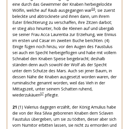
eine durch das Gewimmer der Knaben herbeigelockte
56
Wölfin, welche auf Raub ausgegangen war
, sie zuerst
beleckte und abtrocknete und ihnen dann, um ihrem
Euter Erleichterung zu verschaffen, ihre Zitzen darbot;
er stieg also hinunter, hob die Kleinen auf und übergab
sie seiner Frau Acca Laurentia zur Erziehung, wie Ennius
im ersten und Cäsar im zweiten Buche berichten. (4)
Einige fügen noch hinzu, vor den Augen des Faustulus
sei auch ein Specht herbeigeflogen und habe mit vollem
Schnabel den Knaben Speise beigebracht; deshalb
ständen denn auch sowohl der Wolf als der Specht
unter dem Schutze des Mars. Auch sei jener Baum, in
dessen Nähe die Knaben ausgesetzt worden waren, der
ruminalische genannt worden, weil das Vieh in der
Mittagszeit, unter seinem Schatten ruhend,
57
wiederzukäuen
pflegte.
21
(1) Valerius dagegen erzählt, der König Amulius habe
die von der Rea Silvia geborenen Knaben dem Sclaven
Faustulus übergeben, um sie zu tödten, dieser aber sich
vom Numitor erbitten lassen, sie nicht zu ermorden und