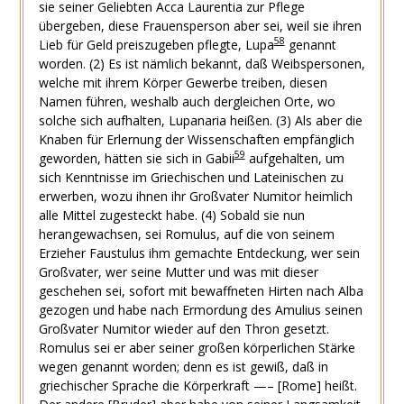
sie seiner Geliebten Acca Laurentia zur Pflege
übergeben, diese Frauensperson aber sei, weil sie ihren
58
Lieb für Geld preiszugeben pflegte, Lupa
genannt
worden. (2) Es ist nämlich bekannt, daß Weibspersonen,
welche mit ihrem Körper Gewerbe treiben, diesen
Namen führen, weshalb auch dergleichen Orte, wo
solche sich aufhalten, Lupanaria heißen. (3) Als aber die
Knaben für Erlernung der Wissenschaften empfänglich
59
geworden, hätten sie sich in Gabii
aufgehalten, um
sich Kenntnisse im Griechischen und Lateinischen zu
erwerben, wozu ihnen ihr Großvater Numitor heimlich
alle Mittel zugesteckt habe. (4) Sobald sie nun
herangewachsen, sei Romulus, auf die von seinem
Erzieher Faustulus ihm gemachte Entdeckung, wer sein
Großvater, wer seine Mutter und was mit dieser
geschehen sei, sofort mit bewaffneten Hirten nach Alba
gezogen und habe nach Ermordung des Amulius seinen
Großvater Numitor wieder auf den Thron gesetzt.
Romulus sei er aber seiner großen körperlichen Stärke
wegen genannt worden; denn es ist gewiß, daß in
griechischer Sprache die Körperkraft —– [Rome] heißt.